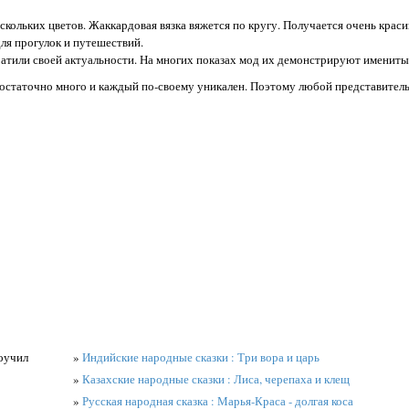
нескольких цветов. Жаккардовая вязка вяжется по кругу. Получается очень крас
ля прогулок и путешествий.
ратили своей актуальности. На многих показах мод их демонстрируют имениты
достаточно много и каждый по-своему уникален. Поэтому любой представитель
роучил
»
Индийские народные сказки : Три вора и царь
»
Казахские народные сказки : Лиса, черепаха и клещ
»
Русская народная сказка : Марья-Краса - долгая коса