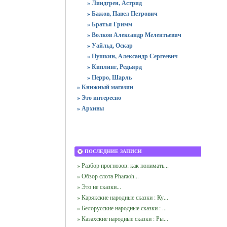
» Линдгрен, Астрид
» Бажов, Павел Петрович
» Братья Гримм
» Волков Александр Мелентьевич
» Уайльд, Оскар
» Пушкин, Александр Сергеевич
» Киплинг, Редьярд
» Перро, Шарль
» Книжный магазин
» Это интересно
» Архивы
ПОСЛЕДНИЕ ЗАПИСИ
» Разбор прогнозов: как понимать...
» Обзор слота Pharaoh...
» Это не сказки...
» Карякские народные сказки : Ку...
» Белорусские народные сказки : ...
» Казахские народные сказки : Ры...