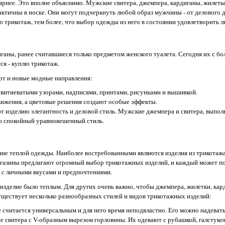
лярнее. Это вполне объяснимо. Мужские свитера, джемпера, кардиганы, жилеты
актичны в носке. Они могут подчеркнуть любой образ мужчины - от делового 
трикотаж, тем более, что выбор одежды из него в состоянии удовлетворить л
аны, ранее считавшиеся только предметом женского туалета. Сегодня их с б
я - куплю трикотаж.
рт и новые модные направления:
с витиеватыми узорами, надписями, принтами, рисунками и вышивкой.
ижения, а цветовые решения создают особые эффекты.
 изделию элегантность и деловой стиль. Мужские джемпера и свитера, выпол
ию спокойный уравновешенный стиль.
ние теплой одежды. Наиболее востребованными являются изделия из трикотаж
агазины предлагают огромный выбор трикотажных изделий, и каждый может по
и с личными вкусами и предпочтениями.
изделие было теплым. Для других очень важно, чтобы джемпера, жилетки, ка
ществует несколько разнообразных стилей и видов трикотажных изделий:
 считается универсальным и для него время неподвластно. Его можно надевать
е свитера с V-образным вырезом горловины. Их одевают с рубашкой, галстуко