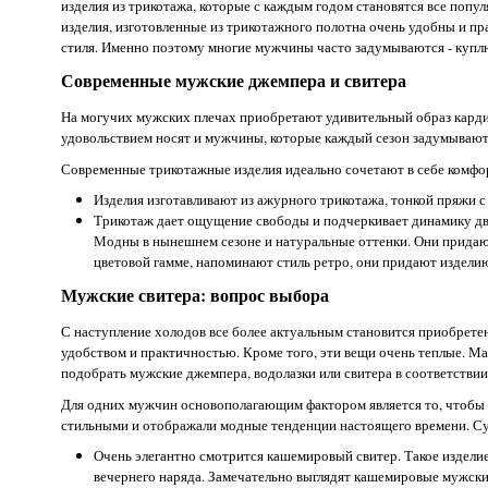
изделия из трикотажа, которые с каждым годом становятся все попу
изделия, изготовленные из трикотажного полотна очень удобны и пр
стиля. Именно поэтому многие мужчины часто задумываются - куплю 
Современные мужские джемпера и свитера
На могучих мужских плечах приобретают удивительный образ кардиг
удовольствием носят и мужчины, которые каждый сезон задумываютс
Современные трикотажные изделия идеально сочетают в себе комфо
Изделия изготавливают из ажурного трикотажа, тонкой пряжи 
Трикотаж дает ощущение свободы и подчеркивает динамику дв
Модны в нынешнем сезоне и натуральные оттенки. Они придают
цветовой гамме, напоминают стиль ретро, они придают издел
Мужские свитера: вопрос выбора
С наступление холодов все более актуальным становится приобрете
удобством и практичностью. Кроме того, эти вещи очень теплые. М
подобрать мужские джемпера, водолазки или свитера в соответстви
Для одних мужчин основополагающим фактором является то, чтобы 
стильными и отображали модные тенденции настоящего времени. Су
Очень элегантно смотрится кашемировый свитер. Такое изделие
вечернего наряда. Замечательно выглядят кашемировые мужски