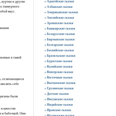
» Адыгейские сказки
, куртки и другие
до гламурного
» Албанские сказки
юбой вкус.
» Американские сказки
» Английские сказки
» Армянские сказки
ольшим
» Башкирские сказки
» Белорусские сказки
» Бирманские сказки
» Болгарские сказки
» Боснийские сказки
» Бразильские сказки
ненные в такой
» Бурятские сказки
» Валийские сказки
» Венгерские сказки
» Восточные сказки
а, отличающиеся
» Вьетнамские сказки
зволить себе
» Грузинские сказки
» Датские сказки
рдиганы были
» Ингушские сказки
» Индийские сказки
 в качестве
» Иранские сказки
м и бабочкой. Они
» Ирландские сказки