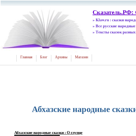
Сказатель.РФ: 
» Klaw.ru : сказки наро
» Все русские народные
» Тексты сказок разных
Главная
Блог
Архивы
Магазин
Абхазские народные сказки
Абхазские народные сказки : О глупце