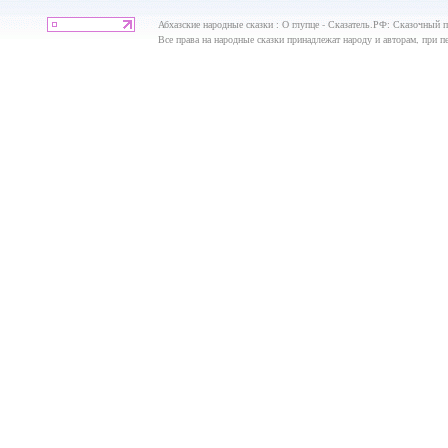
Абхазские народные сказки : О глупце - Сказатель.РФ: Сказочный по
Все права на народные сказки принадлежат народу и авторам, при пе