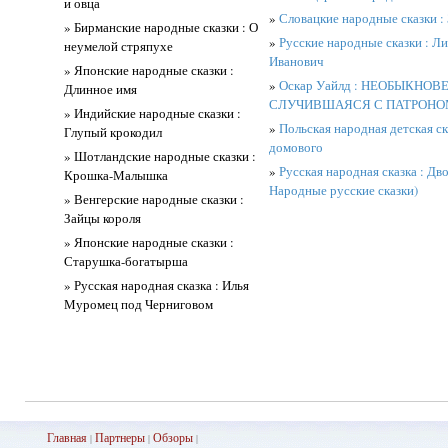
и овца
»
Словацкие народные сказки :
» Бирманские народные сказки : О
»
Русские народные сказки : Л
неумелой стряпухе
Иванович
» Японские народные сказки :
»
Оскар Уайлд : НЕОБЫКНОВ
Длинное имя
СЛУЧИВШАЯСЯ С ПАТРОНО
» Индийские народные сказки :
»
Польская народная детская ск
Глупый крокодил
домового
» Шотландские народные сказки :
»
Русская народная сказка : Дв
Крошка-Малышка
Народные русские сказки)
» Венгерские народные сказки :
Зайцы короля
» Японские народные сказки :
Старушка-богатырша
» Русская народная сказка : Илья
Муромец под Черниговом
Главная
Партнеры
Обз
оры
|
|
|