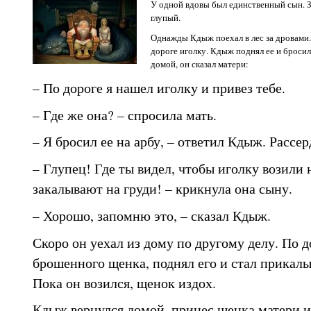
У одной вдовы был единственный сын. З
глупый.
Однажды Кдыж поехал в лес за дровами.
дороге иголку. Кдыж поднял ее и бросил
домой, он сказал матери:
– По дороге я нашел иголку и привез тебе.
– Где же она? – спросила мать.
– Я бросил ее на арбу, – ответил Кдыж. Рассер
– Глупец! Где ты видел, чтобы иголку возили 
закалывают на груди! – крикнула она сыну.
– Хорошо, запомню это, – сказал Кдыж.
Скоро он уехал из дому по другому делу. По д
брошенного щенка, поднял его и стал прикалыв
Пока он возился, щенок издох.
Кдыж вернулся домой, принес щенка матери и 