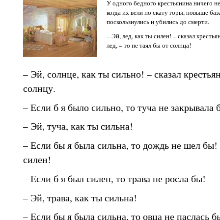
У одного бедного крестьянина ничего н
когда их вели по скату горы, повыше баз
поскользнулись и убились до смерти.
– Эй, лед, как ты силен! – сказал крестья
лед, – то не таял бы от солнца!
– Эй, солнце, как ты сильно! – сказал крестья
солнцу.
– Если б я было сильно, то туча не закрывала 
– Эй, туча, как ты сильна!
– Если бы я была сильна, то дождь не шел бы! 
силен!
– Если б я был силен, то трава не росла бы!
– Эй, трава, как ты сильна!
– Если бы я была сильна, то овца не паслась б