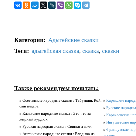
Категории
:
Адыгейские сказки
Теги
:
адыгейская сказка
,
сказка
,
сказки
Также рекомендуем почитать:
» Осетинские народные сказки : Табунщик Кой,
»
Карякские народн
сын алдара
»
Русские народные
» Казахские народные сказки : Это что за
»
Карачаевские нар
жирный курдюк
»
Ингушетские наро
» Русская народная сказка : Свинья и волк
»
Французские нар
» Английские народные сказки : Владыка из
Жанна