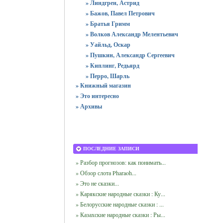
» Линдгрен, Астрид
» Бажов, Павел Петрович
» Братья Гримм
» Волков Александр Мелентьевич
» Уайльд, Оскар
» Пушкин, Александр Сергеевич
» Киплинг, Редьярд
» Перро, Шарль
» Книжный магазин
» Это интересно
» Архивы
ПОСЛЕДНИЕ ЗАПИСИ
» Разбор прогнозов: как понимать...
» Обзор слота Pharaoh...
» Это не сказки...
» Карякские народные сказки : Ку...
» Белорусские народные сказки : ...
» Казахские народные сказки : Ры...