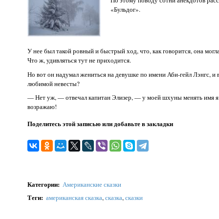
«Бульдог».
У нее был такой ровный и быстрый ход, что, как говорится, она могл
Что ж, удивляться тут не приходится.
Но вот он надумал жениться на девушке по имени Аби-гейл Лэнгс, и 
любимой невесты?
— Нет уж, — отвечал капитан Элизер, — у моей шхуны менять имя я н
возражаю!
Поделитесь этой записью или добавьте в закладки
Категории
:
Американские сказки
Теги
:
американская сказка
,
сказка
,
сказки