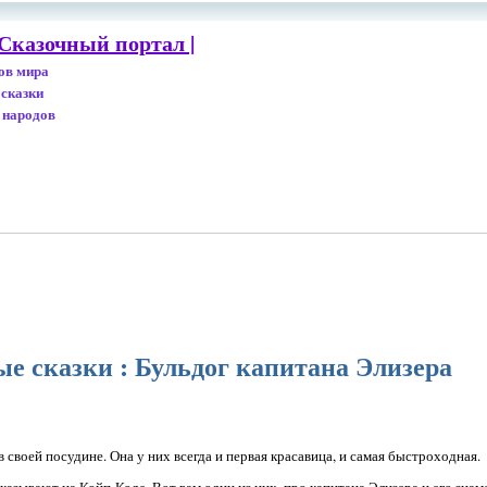
Сказочный портал |
дов мира
 сказки
 народов
е сказки : Бульдог капитана Элизера
 своей посудине. Она у них всегда и первая красавица, и самая быстроходная.
казывают на Кэйп-Коде. Вот вам один из них, про капитана Элизера и его зн