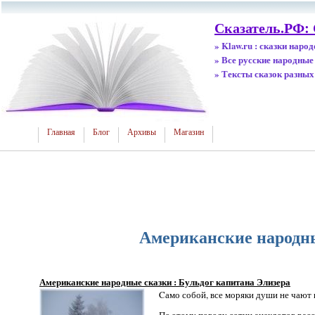
Сказатель.РФ: 
» Klaw.ru : сказки наро
» Все русские народные
» Тексты сказок разных
Главная
Блог
Архивы
Магазин
Американские народны
Американские народные сказки : Бульдог капитана Элизера
Cамо собой, все моряки души не чают в
По этому поводу сотни анекдотов расс