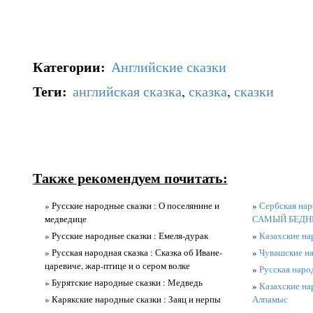
Категории
:
Английские сказки
Теги
:
английская сказка
,
сказка
,
сказки
Также рекомендуем почитать:
» Русские народные сказки : О поселянине и
»
Сербская на
медведице
САМЫЙ БЕДН
» Русские народные сказки : Емеля-дурак
»
Казахские на
» Русская народная сказка : Сказка об Иване-
»
Чувашские на
царевиче, жар-птице и о сером волке
»
Русская народ
» Бурятские народные сказки : Медведь
»
Казахские на
» Карякские народные сказки : Заяц и нерпы
Алпамыс