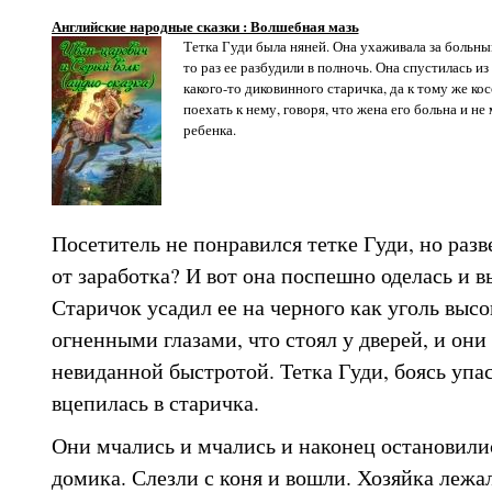
Английские народные сказки : Волшебная мазь
Тетка Гуди была няней. Она ухаживала за больны
то раз ее разбудили в полночь. Она спустилась и
какого-то диковинного старичка, да к тому же ко
поехать к нему, говоря, что жена его больна и не
ребенка.
Посетитель не понравился тетке Гуди, но разв
от заработка? И вот она поспешно оделась и в
Старичок усадил ее на черного как уголь высо
огненными глазами, что стоял у дверей, и они
невиданной быстротой. Тетка Гуди, боясь упас
вцепилась в старичка.
Они мчались и мчались и наконец остановили
домика. Слезли с коня и вошли. Хозяйка лежа