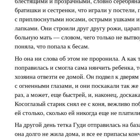
блестящими и прозрачными, словно серебряная
братишки и сестренки, что играли у постели, 
с приплюснутыми носами, острыми ушками и
лапками. Они строили друг другу рожи, царап
больную мать — словом, чего только не вытво
поняла, что попала к бесам.
Но она ни слова об этом не проронила. А как
поправилась и смогла сама нянчить ребенка, 
хозяина отвезти ее домой. Он подвел к дверям
с огненными глазами, и они поскакали так же 
раз, а может, еще быстрей, и, наконец, доскак
Косоглазый старик снял ее с коня, вежливо по
ей столько, сколько ей никогда еще не платил
На другой день тетка Гуди отправилась на ба
она долго не жила дома, и все ее припасы кон