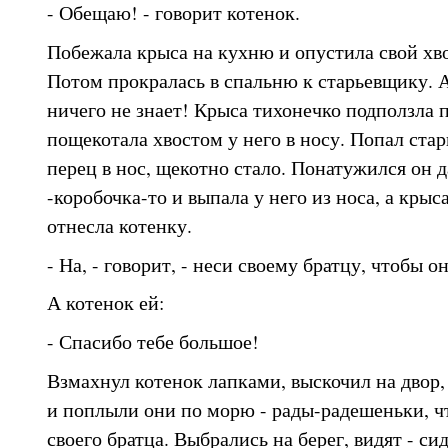
- Обещаю! - говорит котенок.
Побежала крыса на кухню и опустила свой хво
Потом прокралась в спальню к старьевщику. А 
ничего не знает! Крыса тихонечко подползла п
пощекотала хвостом у него в носу. Попал ста
перец в нос, щекотно стало. Понатужился он д
-коробочка-то и выпала у него из носа, а крыс
отнесла котенку.
- На, - говорит, - неси своему братцу, чтобы о
А котенок ей:
- Спасибо тебе большое!
Взмахнул котенок лапками, выскочил на двор, 
и поплыли они по морю - рады-радешеньки, ч
своего братца. Выбрались на берег, видят - си