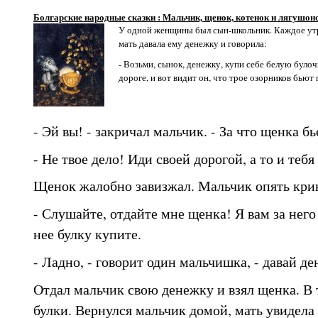
Болгарские народные сказки : Мальчик, щенок, котенок и лягушон
У одной женщины был сын-школьник. Каждое утро
мать давала ему денежку и говорила:
- Возьми, сынок, денежку, купи себе белую булоч
дороге, и вот видит он, что трое озорников бьют
- Эй вы! - закричал мальчик. - За что щенка бь
- Не твое дело! Иди своей дорогой, а то и тебя
Щенок жалобно завизжал. Мальчик опять кри
- Слушайте, отдайте мне щенка! Я вам за него
нее булку купите.
- Ладно, - говорит один мальчишка, - давай де
Отдал мальчик свою денежку и взял щенка. В т
булки. Вернулся мальчик домой, мать увидела