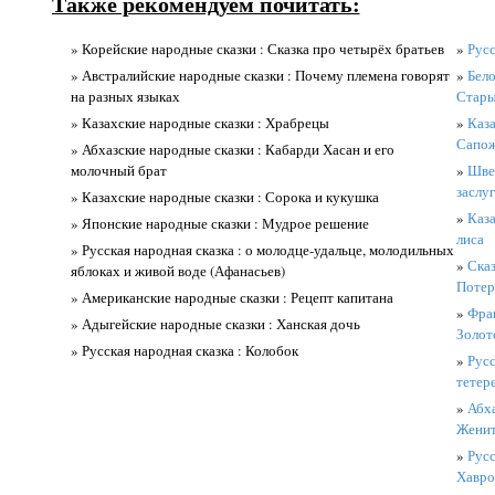
Также рекомендуем почитать:
» Корейские народные сказки : Сказка про четырёх братьев
»
Русс
» Австралийские народные сказки : Почему племена говорят
»
Бело
на разных языках
Стары
» Казахские народные сказки : Храбрецы
»
Каза
Сапож
» Абхазские народные сказки : Кабарди Хасан и его
молочный брат
»
Швед
заслу
» Казахские народные сказки : Сорока и кукушка
»
Каза
» Японские народные сказки : Мудрое решение
лиса
» Русская народная сказка : о молодце-удальце, молодильных
»
Сказ
яблоках и живой воде (Афанасьев)
Потер
» Американские народные сказки : Рецепт капитана
»
Фран
» Адыгейские народные сказки : Ханская дочь
Золот
» Русская народная сказка : Колобок
»
Русс
тетер
»
Абха
Женит
»
Русс
Хавро