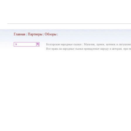
Главная
Партнеры
Обз
оры
|
|
|
Болгарские народные сказки : Мальчик, щенок, котенок и лягушонок
Все права на народные сказки принадлежат народу и авторам, при пе