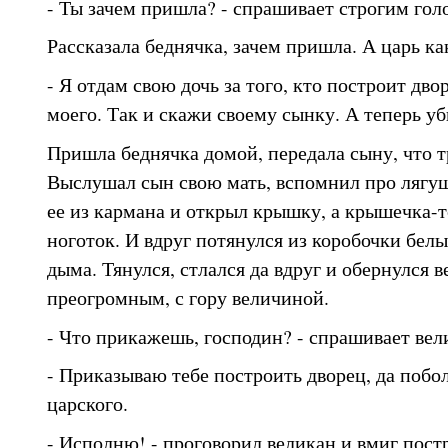
- Ты зачем пришла? - спрашивает строгим гол
Рассказала беднячка, зачем пришла. А царь ка
- Я отдам свою дочь за того, кто построит дв
моего. Так и скажи своему сынку. А теперь уб
Пришла беднячка домой, передала сыну, что т
Выслушал сын свою мать, вспомнил про лягу
ее из кармана и открыл крышку, а крышечка-т
ноготок. И вдруг потянулся из коробочки бел
дыма. Тянулся, стлался да вдруг и обернулся 
преогромным, с гору величиной.
- Что прикажешь, господин? - спрашивает вел
- Приказываю тебе построить дворец, да побо
царского.
- Исполню! - проговорил великан и вмиг пост