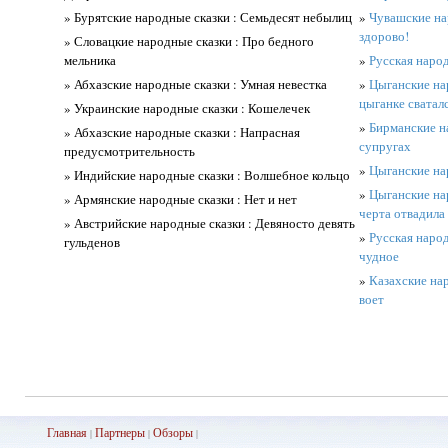
» Бурятские народные сказки : Семьдесят небылиц
»
Чувашские на
здорово!
» Словацкие народные сказки : Про бедного
мельника
»
Русская народ
» Абхазские народные сказки : Умная невестка
»
Цыганские нар
цыганке сватал
» Украинские народные сказки : Кошелечек
»
Бирманские н
» Абхазские народные сказки : Напрасная
супругах
предусмотрительность
»
Цыганские на
» Индийские народные сказки : Волшебное кольцо
»
Цыганские на
» Армянские народные сказки : Нет и нет
черта отвадила
» Австрийские народные сказки : Девяносто девять
»
Русская народ
гульденов
чудное
»
Казахские нар
воет
Главная
Партнеры
Обз
оры
|
|
|