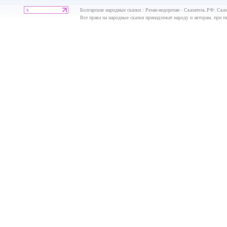
Болгарские народные сказки : Резан-недорезан - Сказатель.РФ: Сказ
Все права на народные сказки принадлежат народу и авторам, при пе