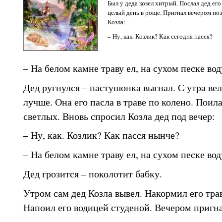
Был у деда козел хитрый. Послал дед его
целый день в роще. Пригнал вечером по
Козла:
– Ну, как. Козлик? Как сегодня пасся?
– На белом камне траву ел, на сухом песке вод
Дед ругнулся – пастушонка выгнал. С утра вел
лучше. Она его пасла в траве по колено. Поила
светлых. Вновь спросил Козла дед под вечер:
– Ну, как. Козлик? Как пасся нынче?
– На белом камне траву ел, на сухом песке вод
Дед грозится – поколотит бабку.
Утром сам дед Козла вывел. Накормил его тра
Напоил его водицей студеной. Вечером пригна