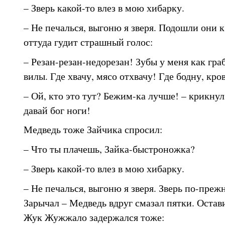
– Зверь какой-то влез в мою хибарку.
– Не печалься, выгоню я зверя. Подошли они 
оттуда гудит страшный голос:
– Резан-резан-недорезан! Зубы у меня как граб
вилы. Где хвачу, мясо отхвачу! Где бодну, кро
– Ой, кто это тут? Бежим-ка лучше! – крикну
давай бог ноги!
Медведь тоже Зайчика спросил:
– Что ты плачешь, Зайка-быстроножка?
– Зверь какой-то влез в мою хибарку.
– Не печалься, выгоню я зверя. Зверь по-преж
Зарычал – Медведь вдруг смазал пятки. Остав
Жук Жужжало задержался тоже: