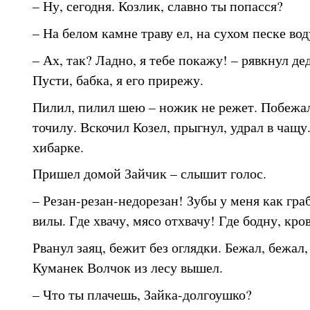
– Ну, сегодня. Козлик, славно ты попасся?
– На белом камне траву ел, на сухом песке вод
– Ах, так? Ладно, я тебе покажу! – рявкнул де
Пусти, бабка, я его прирежу.
Пилил, пилил шею – ножик не режет. Побежал
точилу. Вскочил Козел, прыгнул, удрал в чащу
хибарке.
Пришел домой Зайчик – слышит голос.
– Резан-резан-недорезан! Зубы у меня как граб
вилы. Где хвачу, мясо отхвачу! Где бодну, кро
Рванул заяц, бежит без оглядки. Бежал, бежал, 
Куманек Волчок из лесу вышел.
– Что ты плачешь, Зайка-долгоушко?