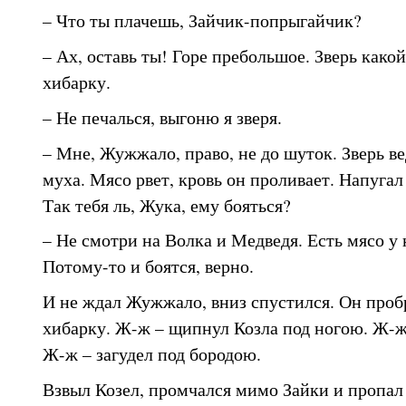
– Что ты плачешь, Зайчик-попрыгайчик?
– Ах, оставь ты! Горе пребольшое. Зверь какой
хибарку.
– Не печалься, выгоню я зверя.
– Мне, Жужжало, право, не до шуток. Зверь ве
муха. Мясо рвет, кровь он проливает. Напугал
Так тебя ль, Жука, ему бояться?
– Не смотри на Волка и Медведя. Есть мясо у 
Потому-то и боятся, верно.
И не ждал Жужжало, вниз спустился. Он проб
хибарку. Ж-ж – щипнул Козла под ногою. Ж-ж
Ж-ж – загудел под бородою.
Взвыл Козел, промчался мимо Зайки и пропал 