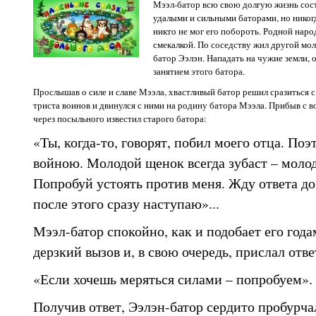
Мээл-батор всю свою долгую жизнь сост
удалыми и сильными баторами, но никогд
никто не мог его побороть. Родной наро
смекалкой. По соседству жил другой мол
батор Ээлэн. Нападать на чужие земли,
занятием этого батора.
Прослышав о силе и славе Мээла, хвастливый батор решил сразиться с
триста воинов и двинулся с ними на родину батора Мээла. Прибыв с в
через посыльного известил старого батора:
«Ты, когда-то, говорят, побил моего отца. Поэ
войною. Молодой щенок всегда зубаст – молод
Попробуй устоять против меня. Жду ответа д
после этого сразу наступаю»...
Мээл-батор спокойно, как и подобает его года
дерзкий вызов и, в свою очередь, прислал отве
«Если хочешь меряться силами – попробуем».
Получив ответ, Ээлэн-батор сердито пробурча