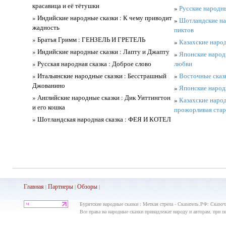
красавица и её тётушки
»
Русские народны
» Индийские народные сказки : К чему приводит
»
Шотландские на
жадность
пиктов
» Братья Гримм : ГЕНЗЕЛЬ И ГРЕТЕЛЬ
»
Казахские народ
» Индийские народные сказки : Лапту и Джапту
»
Японские народн
» Русская народная сказка : Доброе слово
любви
» Итальянские народные сказки : Бесстрашный
»
Восточные сказ
Джованино
»
Японские народн
» Английские народные сказки : Дик Уиттингтон
»
Казахские народ
и его кошка
прожорливая ста
» Шотландская народная сказка : ФЕЯ И КОТЕЛ
Главная
Партнеры
Обз
оры
|
|
|
Бурятские народные сказки : Меткая стрела - Сказатель.РФ: Сказоч
Все права на народные сказки принадлежат народу и авторам, при пе