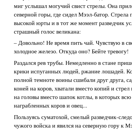
миг услышал могучий свист стрелы. Она прил
северной горы, где сидел Мээл-батор. Стрела
высокой юрты и в тот же момент разведчик у
страшный голос великана:
– Довольно! Не время пить чай. Чувствую в св
холодное железо. Откуда оно? Бейте тревогу!
Раздался рев трубы. Немедленно в стане приш
крики испуганных людей, ржание лошадей. Ко
полной темноте воины сшибали друг друга, с
коней на коров, хватали вместо копий и стрел
на головы вместо шапок котлы, в которых всю
награбленных коров и овец...
Пользуясь суматохой, смелый разведчик-след
чужого войска и явился на северную гору к Мэ