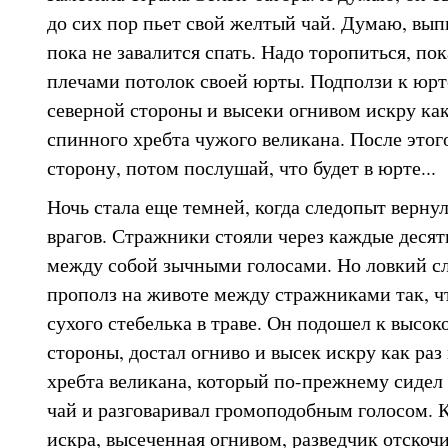
до сих пор пьет свой желтый чай. Думаю, выпь
пока не завалится спать. Надо торопиться, пок
плечами потолок своей юрты. Подползи к юрте
северной стороны и высеки огнивом искру как
спинного хребта чужого великана. После этог
сторону, потом послушай, что будет в юрте...
Ночь стала еще темней, когда следопыт верну
врагов. Стражники стояли через каждые десят
между собой зычными голосами. Но ловкий с
прополз на животе между стражниками так, чт
сухого стебелька в траве. Он подошел к высок
стороны, достал огниво и высек искру как ра
хребта великана, который по-прежнему сидел 
чай и разговаривал громоподобным голосом. К
искра, высеченная огнивом, разведчик отскочи