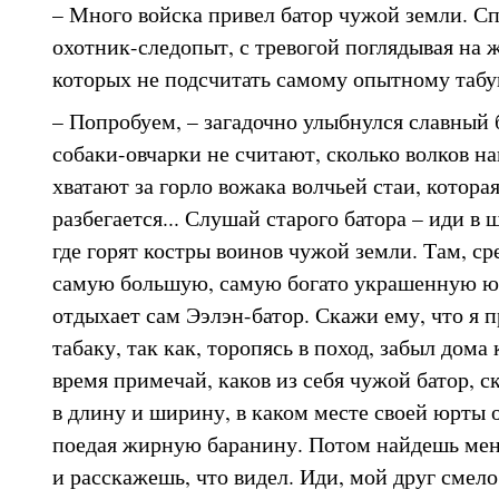
– Много войска привел батор чужой земли. Сп
охотник-следопыт, с тревогой поглядывая на 
которых не подсчитать самому опытному табу
– Попробуем, – загадочно улыбнулся славный 
собаки-овчарки не считают, сколько волков на
хватают за горло вожака волчьей стаи, которая
разбегается... Слушай старого батора – иди 
где горят костры воинов чужой земли. Там, с
самую большую, самую богато украшенную юр
отдыхает сам Ээлэн-батор. Скажи ему, что я п
табаку, так как, торопясь в поход, забыл дома 
время примечай, каков из себя чужой батор, с
в длину и ширину, в каком месте своей юрты 
поедая жирную баранину. Потом найдешь меня
и расскажешь, что видел. Иди, мой друг смело.