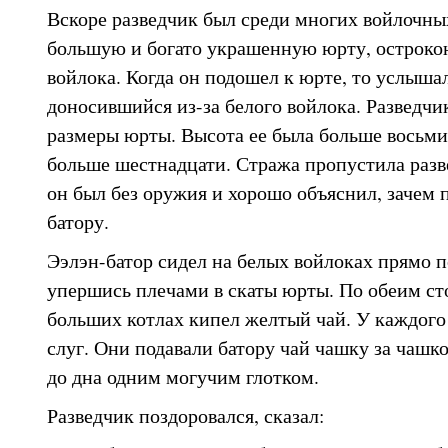
Вскоре разведчик был среди многих войлочны
большую и богато украшенную юрту, острокон
войлока. Когда он подошел к юрте, то услыша
доносившийся из-за белого войлока. Разведчи
размеры юрты. Высота ее была больше восьми
больше шестнадцати. Стража пропустила разве
он был без оружия и хорошо объяснил, зачем
батору.
Ээлэн-батор сидел на белых войлоках прямо 
упершись плечами в скаты юрты. По обеим ст
больших котлах кипел желтый чай. У каждого 
слуг. Они подавали батору чай чашку за чашк
до дна одним могучим глотком.
Разведчик поздоровался, сказал: