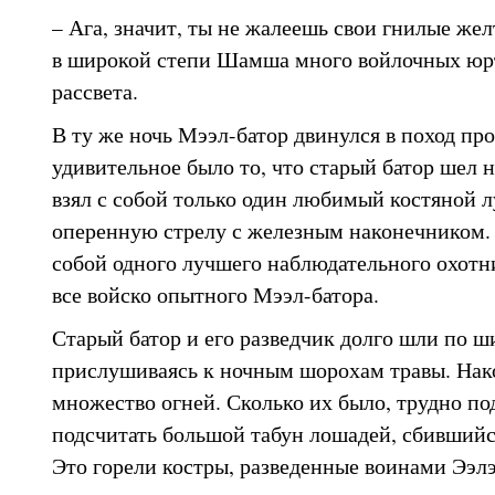
– Ага, значит, ты не жалеешь свои гнилые жел
в широкой степи Шамша много войлочных юрт
рассвета.
В ту же ночь Мээл-батор двинулся в поход про
удивительное было то, что старый батор шел н
взял с собой только один любимый костяной л
оперенную стрелу с железным наконечником. 
собой одного лучшего наблюдательного охотн
все войско опытного Мээл-батора.
Старый батор и его разведчик долго шли по 
прислушиваясь к ночным шорохам травы. Нак
множество огней. Сколько их было, трудно под
подсчитать большой табун лошадей, сбившийся
Это горели костры, разведенные воинами Ээлэ