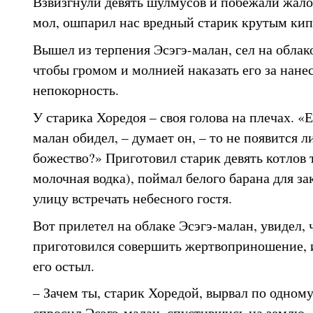
Взвизгнули девять шулмусов и побежали жало
мол, ошпарил нас вредный старик крутым кип
Вышел из терпения Эсэгэ-малан, сел на облак
чтобы громом и молнией наказать его за нане
непокорность.
У старика Хоредоя – своя голова на плечах. «Е
малан обидел, – думает он, – то не появится л
божество?» Приготовил старик девять котлов 
молочная водка), поймал белого барана для з
улицу встречать небесного гостя.
Вот прилетел на облаке Эсэгэ-малан, увидел, 
приготовился совершить жертвоприношение, 
его остыл.
– Зачем ты, старик Хоредой, вырвал по одному
спросил Эсэгэ-малан, спустившись на землю.