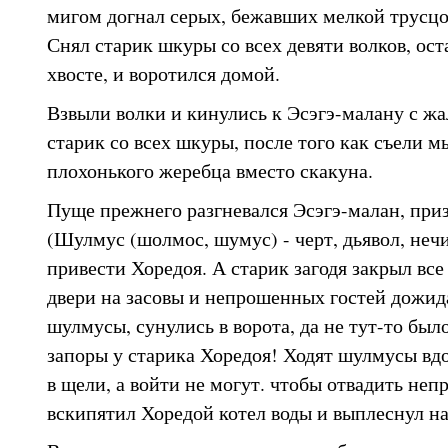
мигом догнал серых, бежавших мелкой трусцо
Снял старик шкуры со всех девяти волков, ос
хвосте, и воротился домой.
Взвыли волки и кинулись к Эсэгэ-малану с жа
старик со всех шкуры, после того как съели м
плохонького жеребца вместо скакуна.
Пуще прежнего разгневался Эсэгэ-малан, при
(Шулмус (шолмос, шумус) - черт, дьявол, неч
привести Хоредоя. А старик загодя закрыл все 
двери на засовы и непрошенных гостей дожид
шулмусы, сунулись в ворота, да не тут-то был
запоры у старика Хоредоя! Ходят шулмусы вдо
в щели, а войти не могут. чтобы отвадить неп
вскипятил Хоредой котел воды и выплеснул на