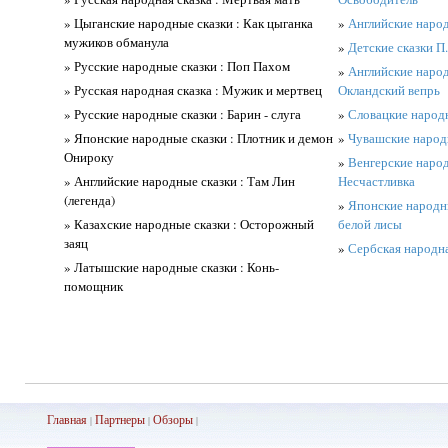
» Цыганские народные сказки : Как цыганка
»
Английские народ
мужиков обманула
»
Детские сказки П
» Русские народные сказки : Поп Пахом
»
Английские народ
» Русская народная сказка : Мужик и мертвец
Окландский вепрь
» Русские народные сказки : Барин - слуга
»
Словацкие народ
» Японские народные сказки : Плотник и демон
»
Чувашские народн
Онироку
»
Венгерские народ
» Английские народные сказки : Там Лин
Несчастливка
(легенда)
»
Японские народны
» Казахские народные сказки : Осторожный
белой лисы
заяц
»
Сербская народн
» Латышские народные сказки : Конь-
помощник
Главная
Партнеры
Обз
оры
|
|
|