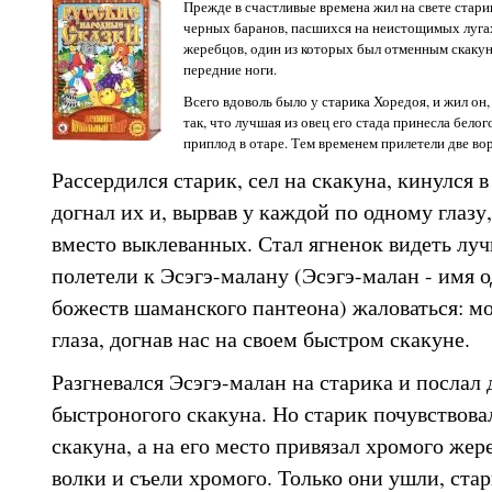
Прежде в счастливые времена жил на свете стари
черных баранов, пасшихся на неистощимых лугах
жеребцов, один из которых был отменным скакун
передние ноги.
Всего вдоволь было у старика Хоредоя, и жил он,
так, что лучшая из овец его стада принесла белог
приплод в отаре. Тем временем прилетели две вор
Рассердился старик, сел на скакуна, кинулся 
догнал их и, вырвав у каждой по одному глазу
вместо выклеванных. Стал ягненок видеть лу
полетели к Эсэгэ-малану (Эсэгэ-малан - имя 
божеств шаманского пантеона) жаловаться: мо
глаза, догнав нас на своем быстром скакуне.
Разгневался Эсэгэ-малан на старика и послал 
быстроногого скакуна. Но старик почувствова
скакуна, а на его место привязал хромого же
волки и съели хромого. Только они ушли, стар