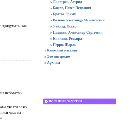
» Линдгрен, Астрид
» Бажов, Павел Петрович
» Братья Гримм
» Волков Александр Мелентьевич
г придумать, как
» Уайльд, Оскар
» Пушкин, Александр Сергеевич
» Киплинг, Редьярд
» Перро, Шарль
» Книжный магазин
» Это интересно
» Архивы
жил небогатый
ПОЛЕЗНЫЕ ЗАМЕТКИ
ама увезти ее из
шился лама на
й.