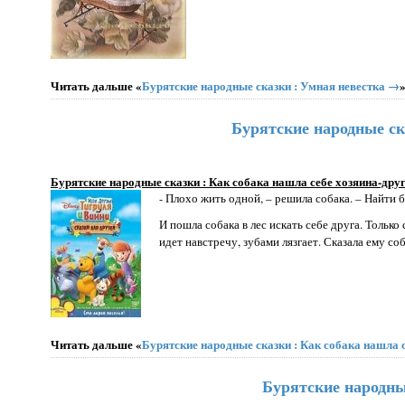
Читать дальше «
Бурятские народные сказки : Умная невестка →
Бурятские народные ска
Бурятские народные сказки : Как собака нашла себе хозяина-дру
- Плохо жить одной, – решила собака. – Найти б
И пошла собака в лес искать себе друга. Только 
идет навстречу, зубами лязгает. Сказала ему соб
Читать дальше «
Бурятские народные сказки : Как собака нашла 
Бурятские народны