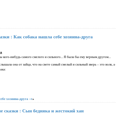
»
зки : Как собака нашла себе хозяина-друга
га
ы кого-нибудь самого смелого и сильного... Я была бы ему верным другом...
слышала она от зайца, что на свете самый смелый и сильный зверь – это волк, а 
ака:
себе хозяина-друга →
»
е сказки : Сын бедняка и жестокий хан