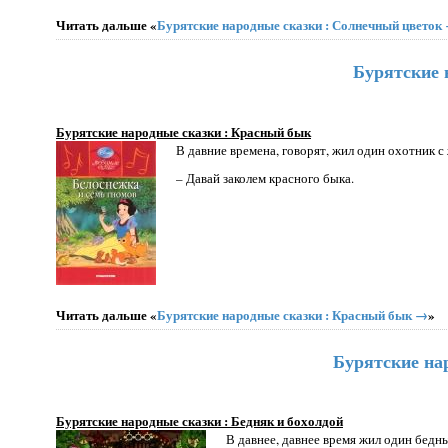
Читать дальше «
Бурятские народные сказки : Солнечный цветок
Бурятские 
Бурятские народные сказки : Красный бык
В давние времена, говорят, жил один охотник 
– Давай заколем красного быка.
Читать дальше «
Бурятские народные сказки : Красный бык →
»
Бурятские нар
Бурятские народные сказки : Бедняк и бохолдой
В давнее, давнее время жил один бедн