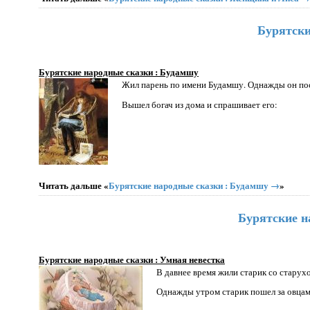
Бурятски
Бурятские народные сказки : Будамшу
Жил парень по имени Будамшу. Однажды он посп
Вышел богач из дома и спрашивает его:
Читать дальше «
Бурятские народные сказки : Будамшу →
»
Бурятские н
Бурятские народные сказки : Умная невестка
В давнее время жили старик со старух
Однажды утром старик пошел за овцами