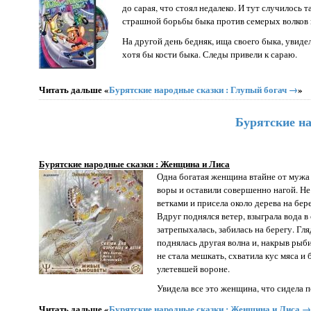
до сарая, что стоял недалеко. И тут случилось 
страшной борьбы быка против семерых волков кт
На другой день бедняк, ища своего быка, увиде
хотя бы кости быка. Следы привели к сараю.
Читать дальше «
Бурятские народные сказки : Глупый богач →
»
Бурятские н
Бурятские народные сказки : Женщина и Лиса
Одна богатая женщина втайне от мужа 
воры и оставили совершенно нагой. Не
ветками и присела около дерева на бер
Вдруг поднялся ветер, взыграла вода в
затрепыхалась, забилась на берегу. Гл
поднялась другая волна и, накрыв рыбин
не стала мешкать, схватила кус мяса и 
улетевшей вороне.
Увидела все это женщина, что сидела 
Читать дальше «
Бурятские народные сказки : Женщина и Лиса →