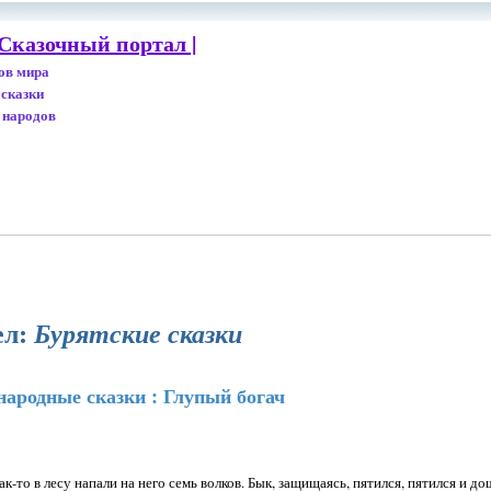
Сказочный портал |
дов мира
 сказки
 народов
ел:
Бурятские сказки
народные сказки : Глупый богач
к-то в лесу напали на него семь волков. Бык, защищаясь, пятился, пятился и д