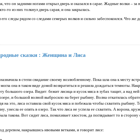
так, что он задними ногами открыл дверь и оказался в сарае. Жадные волки – за 
о-то из них толкнул дверь сарая, и она закрылась.
л его следы рядом со следами семерых волков и сильно забеспокоился. Что же 
ародные сказки : Женщина и Лиса
назначила в степи свидание своему возлюбленному. Пока шла она к месту встр
 могла она в таком виде домой возвратиться и решила дождаться темноты. На
егу большого озера. Видит: бежит лисица и кусок мяса в зубах тащит, а над не
 озере, и большой волной выбросило на берег рыбину. Волна откатилась обрат
ядя на это, лиса оставила свой кусок мяса и побежала чтобы схватить рыбину. 
у, унесла ее опять в озеро. Так что лиса не успела ее схватить. А ворона, кру
была такова. Вот сидит лиса, помахивает хвостом, да поглядывает то в сторону 
под деревом, накрывшись ивовыми ветками, и говорит лисе:
»