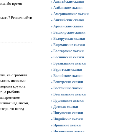
» Адыгейские сказки
ним. Во время
» Албанские сказки
» Американские сказки
делать? Решил найти
» Английские сказки
» Армянские сказки
» Башкирские сказки
» Белорусские сказки
» Бирманские сказки
» Болгарские сказки
» Боснийские сказки
» Бразильские сказки
» Бурятские сказки
ечи, ее ограбили
» Валийские сказки
крылась ивовыми
» Венгерские сказки
й ворона кружит.
» Восточные сказки
но, а рыбина
» Вьетнамские сказки
Тем временем
» Грузинские сказки
жившая над лисой,
» Датские сказки
озера, то вслед
» Ингушские сказки
» Индийские сказки
» Иранские сказки
» Ирландские сказки