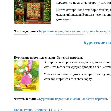
переходить на другую сторону юго-за
Много лет прошло с тех пор. Однажды о
маленький шалаш. Вошел в него парень,
удивляется.
Читать дальше «
Бурятские народные сказки : Бедняк и бохолдой
Бурятские на
Бурятские народные сказки : Золотой перстень
В стародавнее время жила одна бедная женщина
мать, что в соседнем улусе продают хлеб. Отсчи
Мальчик побежал, поднялся на пригорок и увид
монеток и принес его в свою юрту.
Читать дальше «
Бурятские народные сказки : Золотой перстень 
Предыдущие 10 записей
|
1
2
3
4