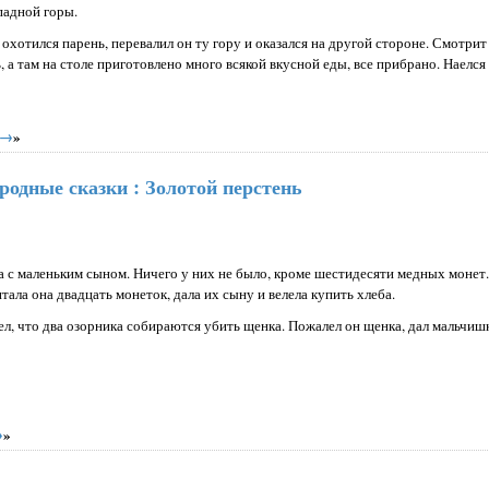
падной горы.
хотился парень, перевалил он ту гору и оказался на другой стороне. Смотрит
 а там на столе приготовлено много всякой вкусной еды, все прибрано. Наелся 
 →
»
родные сказки : Золотой перстень
 с маленьким сыном. Ничего у них не было, кроме шестидесяти медных монет. 
тала она двадцать монеток, дала их сыну и велела купить хлеба.
ел, что два озорника собираются убить щенка. Пожалел он щенка, дал мальчиш
→
»