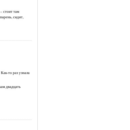
 – стоит там
парень, сидит,
Как-то раз узнала
кам двадцать