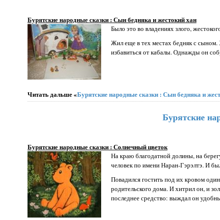
Бурятские народные сказки : Сын бедняка и жестокий хан
Было это во владениях злого, жестоког
Жил еще в тех местах бедняк с сыном. 
избавиться от кабалы. Однажды он собр
Читать дальше «
Бурятские народные сказки : Сын бедняка и жес
Бурятские на
Бурятские народные сказки : Солнечный цветок
На краю благодатной долины, на берег
человек по имени Наран-Гэрэлтэ. И был
Повадился гостить под их кровом один 
родительского дома. И хитрил он, и зо
последнее средство: выждал он удобны