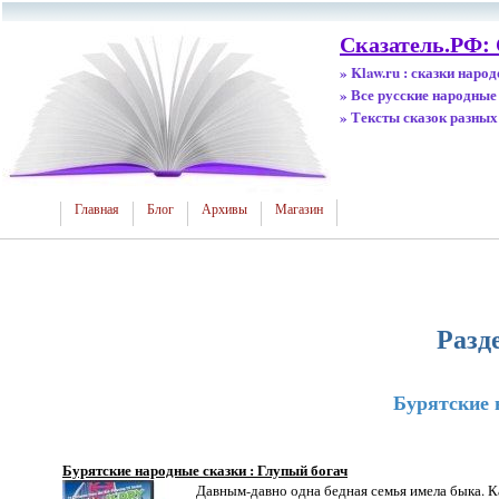
Сказатель.РФ: 
» Klaw.ru : сказки наро
» Все русские народные
» Тексты сказок разных
Главная
Блог
Архивы
Магазин
Разд
Бурятские 
Бурятские народные сказки : Глупый богач
Давным-давно одна бедная семья имела быка. Ка