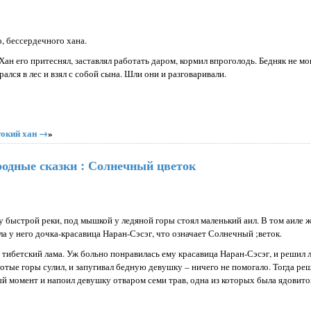
о, бессердечного хана.
Хан его притеснял, заставлял работать даром, кормил впроголодь. Бедняк не мо
ался в лес и взял с собой сына. Шли они и разговаривали.
токий хан →
»
родные сказки : Солнечный цветок
у быстрой реки, под мышкой у ледяной горы стоял маленький аил. В том аиле 
а у него дочка-красавица Наран-Сэсэг, что означает Солнечный ;веток.
тибетский лама. Уж больно понравилась ему красавица Наран-Сэсэг, и решил л
лотые горы сулил, и запугивал бедную девушку – ничего не помогало. Тогда ре
й момент и напоил девушку отваром семи трав, одна из которых была ядовито