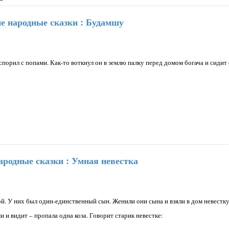
е народные сказки : Будамшу
орил с попами. Как-то воткнул он в землю палку перед домом богача и сидит 
ародные сказки : Умная невестка
ой. У них был один-единственный сын. Женили они сына и взяли в дом невестку
 и видит – пропала одна коза. Говорит старик невестке: