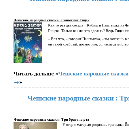
Чешские народные сказки : Сапожник Гицек
Как-то раз два соседа – Кубиш и Паштьялка из 
Гицека. Только как же это сделать? Ведь Гицек ни
– Вот что, – говорит Паштьялка, – ты залезешь в
он такой храбрый, посмотрим, согласится ли сте
Читать дальше «
Чешские народные сказки
→
»
Чешские народные сказки : Тр
Чешские народные сказки : Три брата плута
У отца с матерью родились три сына: Йо