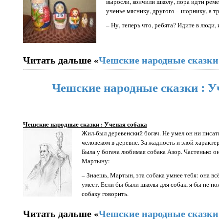
выросли, кончили школу, пора идти реме
ученье мяснику, другого – шорнику, а т
– Ну, теперь что, ребята? Идите в люди, 
Читать дальше «
Чешские народные сказки 
Чешские народные сказки : У
Чешские народные сказки : Ученая собака
Жил-был деревенский богач. Не умел он ни писать
человеком в деревне. За жадность и злой характе
Была у богача любимая собака Азор. Частенько о
Мартыну:
– Знаешь, Мартын, эта собака умнее тебя: она всё
умеет. Если бы были школы для собак, я бы не п
собаку говорить.
Читать дальше «
Чешские народные сказки 