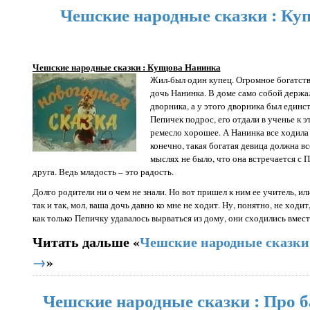
Чешские народные сказки : Ку
Чешские народные сказки : Купцова Нанинка
Жил-был один купец. Огромное богатств
дочь Нанинка. В доме само собой держал
дворника, а у этого дворника был единс
Пепичек подрос, его отдали в ученье к э
ремесло хорошее. А Нанинка все ходила 
конечно, такая богатая девица должна вс
мыслях не было, что она встречается с 
друга. Ведь младость – это радость.
Долго родители ни о чем не знали. Но вот пришел к ним ее учитель, или
так и так, мол, ваша дочь давно ко мне не ходит. Ну, понятно, не ходит
как только Пепичку удавалось вырваться из дому, они сходились вмест
Читать дальше «
Чешские народные сказки
→
»
Чешские народные сказки : Про 