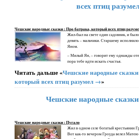
всех птиц разуме
Чешские народные сказки : Про батрака, который всех птиц разум
Жил-был на свете один садовник, и было 
девять – мальчики. Старшему исполнилос
Яном.
– Милый Ян, – говорит ему однажды оте
пора тебе идти искать счастья.
Читать дальше «
Чешские народные сказки 
который всех птиц разумел →
»
Чешские народные сказки
Чешские народные сказки : Пугало
Жил в одном селе богатый крестьянин Гр
Вот как-то вечером Гроуда велел Матею 