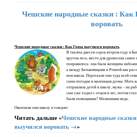
Чешские народные сказки : Как
воровать
Чешские народные сказки : Как Гонза выучился воровать
В тысяча двести сорок втором году в Ба
кругом леса, место для дровосека самое
понравилось: она была женщина набожна
а между Батьковицами и Ртиной как раз 
нем школа. Переехали они туда всей семь
сына-погодки и маленькая дочка. Мать к
отправляла детей в школу, мужа – на ра
сын уже ходил с отцом в лес, потом стал
были помощники? Мальчишки ведь.
Окончили они школу и говорят:
Читать дальше «
Чешские народные сказки 
выучился воровать →
»