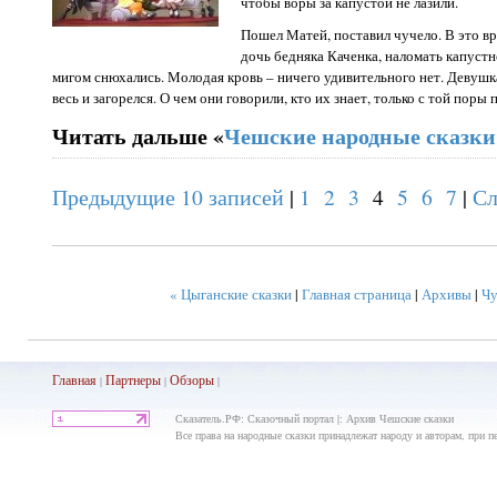
чтобы воры за капустой не лазили.
Пошел Матей, поставил чучело. В это вр
дочь бедняка Каченка, наломать капустн
мигом снюхались. Молодая кровь – ничего удивительного нет. Девушка 
весь и загорелся. О чем они говорили, кто их знает, только с той поры
Читать дальше «
Чешские народные сказки
Предыдущие 10 записей
|
1
2
3
4
5
6
7
|
Сл
« Цыганские сказки
|
Главная страница
|
Архивы
|
Чу
Главная
Партнеры
Обз
оры
|
|
|
Сказатель.РФ: Сказочный портал |: Архив Чешские сказки
Все права на народные сказки принадлежат народу и авторам, при пе