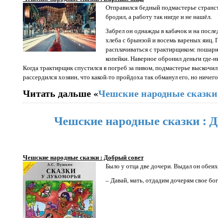
Отправился бедный подмастерье странст
бродил, а работу так нигде и не нашёл.
Забрел он однажды в кабачок и на после
хлеба с брынзой и восемь вареных яиц. 
расплачиваться с трактирщиком: пошарил
копейки. Наверное обронил деньги где-ни
Когда трактирщик спустился в погреб за пивом, подмастерье выскочил 
рассердился хозяин, что какой-то пройдоха так обманул его, но ничего
Читать дальше «
Чешские народные сказки
Чешские народные сказки : 
Чешские народные сказки : Добрый совет
Было у отца две дочери. Выдал он обеих
– Давай, мать, отдадим дочерям свое бог