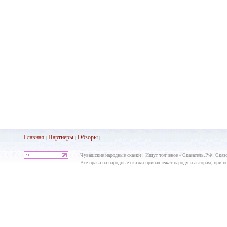
Главная
Партнеры
Обз
оры
|
|
|
Чувашские народные сказки : Ищут толченое - Сказатель.РФ: Сказо
Все права на народные сказки принадлежат народу и авторам, при пе