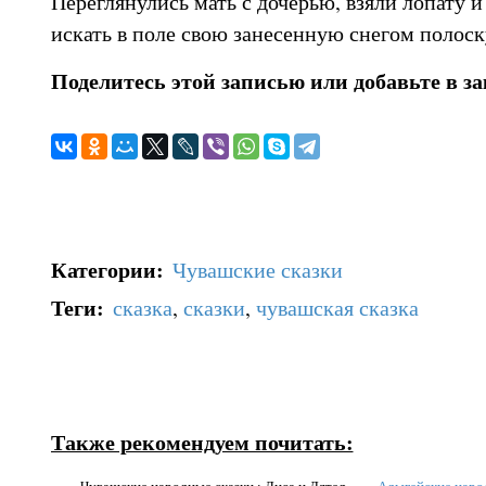
Переглянулись мать с дочерью, взяли лопату и
искать в поле свою занесенную снегом полоск
Поделитесь этой записью или добавьте в з
Категории
:
Чувашские сказки
Теги
:
сказка
,
сказки
,
чувашская сказка
Также рекомендуем почитать:
» Чувашские народные сказки : Лиса и Дятел
»
Адыгейские народ