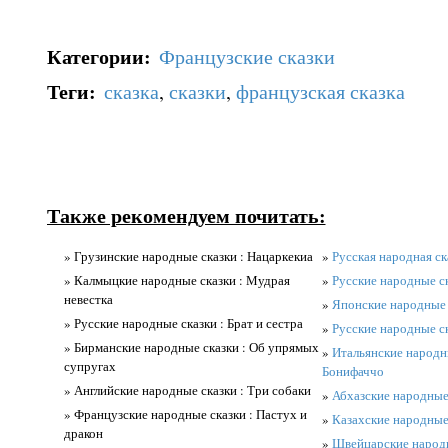
Категории
:
Французские сказки
Теги
:
сказка
,
сказки
,
французская сказка
Также рекомендуем почитать:
» Грузинские народные сказки : Нацаркекиа
»
Русская народная ск
» Калмыцкие народные сказки : Мудрая
»
Русские народные ск
невестка
»
Японские народные 
» Русские народные сказки : Брат и сестра
»
Русские народные ск
» Бирманские народные сказки : Об упрямых
»
Итальянские народн
супругах
Бонифаччо
» Английские народные сказки : Три собаки
»
Абхазские народные 
» Французские народные сказки : Пастух и
»
Казахские народные 
дракон
»
Швейцарские народн