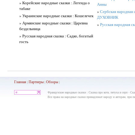
» Корейские народные сказки : Легенда о
Анны
табаке
»
Сербская народная
» Украинские народные сказки : Кошелечек
ДУХОВНИК
» Армянские народные сказки : Царевна
»
Русская народная ск
бездельница
» Русская народная сказка : Садко, богатый
гость
Главная
Партнеры
Обз
оры
|
|
|
Французские народные сказки : Сказка про кота, петуха и серп - Ска
Все права на народные сказки принадлежат народу и авторам, при пе