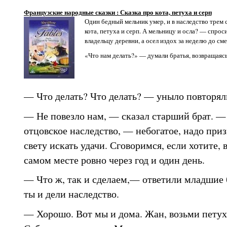
Французские народные сказки : Сказка про кота, петуха и серп
Один бедный мельник умер, и в наследство трем 
кота, петуха и серп. А мельницу и осла? — спро
владельцу деревни, а осел издох за неделю до см
«Что нам делать?» — думали братья, возвращаясь
— Что делать? Что делать? — уныло повторял
— Не повезло нам, — сказал старший брат. —
отцовское наследство, — небогатое, надо при
свету искать удачи. Сговоримся, если хотите, 
самом месте ровно через год и один день.
— Что ж, так и сделаем,— ответили младшие 
ты и дели наследство.
— Хорошо. Вот мы и дома. Жан, возьми петуха