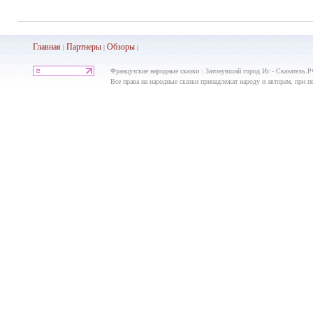
Главная
Партнеры
Обз
оры
|
|
|
Французские народные сказки : Затонувший город Ис - Сказатель.Р
Все права на народные сказки принадлежат народу и авторам, при пе