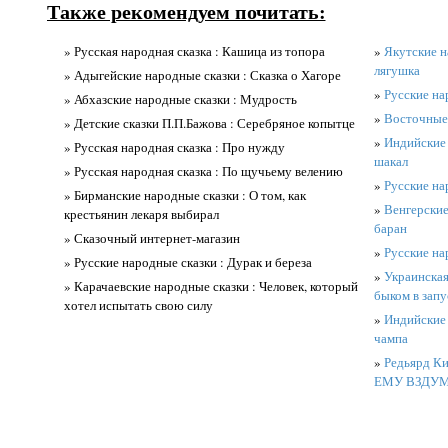
Также рекомендуем почитать:
» Русская народная сказка : Кашица из топора
»
Якутские н
лягушка
» Адыгейские народные сказки : Сказка о Хагоре
»
Русские на
» Абхазские народные сказки : Мудрость
»
Восточные 
» Детские сказки П.П.Бажова : Серебряное копытце
»
Индийские 
» Русская народная сказка : Про нужду
шакал
» Русская народная сказка : По щучьему велению
»
Русские на
» Бирманские народные сказки : О том, как
»
Венгерские
крестьянин лекаря выбирал
баран
» Сказочный интернет-магазин
»
Русские на
» Русские народные сказки : Дурак и береза
»
Украинская 
» Карачаевские народные сказки : Человек, который
быком в запу
хотел испытать свою силу
»
Индийские 
чампа
»
Редьярд К
ЕМУ ВЗДУ