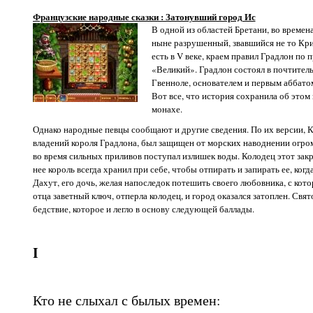
Французские народные сказки : Затонувший город Ис
В одной из областей Бретани, во времен
ныне разрушенный, звавшийся не то Крис
есть в V веке, краем правил Градлон по
«Великий». Градлон состоял в почтител
Гвенноле, основателем и первым аббато
Вот все, что история сохранила об этом 
монахе.
Однако народные певцы сообщают и другие сведения. По их версии, К
владений короля Градлона, был защищен от морских наводнении огро
во время сильных приливов поступал излишек воды. Колодец этот зак
нее король всегда хранил при себе, чтобы отпирать и запирать ее, ко
Дахут, его дочь, желая напоследок потешить своего любовника, с кот
отца заветный ключ, отперла колодец, и город оказался затоплен. Свя
бедствие, которое и легло в основу следующей баллады.
I
Кто не слыхал с былых времен: