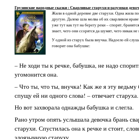
Грузинские народные сказки : Сварливые старухи и разумная дево
Жили в одной деревне две старухи. Одна жила по
другую. Далеко шла молва об их сварливом нраве.
уже тут как тут на берегу реки – спорят, бранятс
знает, чего они ссорятся да шумят, чего никак не 
У одной из старух была внучка. Надоело ей слуша
говорит она бабушке:
– Не ходи ты к речке, бабушка, не надо спорит
угомонится она.
– Что ты, что ты, внучка! Как же я эту ведьму
спущу ей ни одного слова! – отвечает старуха.
Но вот захворала однажды бабушка и слегла.
Рано утром опять услышала девочка брань сва
старухи. Спустилась она к речке и стоит, сло
злоязычную старуху.