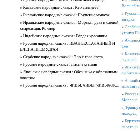
Волшебная
» Казахские народные сказки : Кто сильнее?
»
Русская 
» Бирманские народные сказки : Поучение монаха
загадка
» Ирландские народные сказки : Морская дева и слепой
»
Сербски
свирельщик Коннор
утонул По
» Индейские народные сказки : Гордая красавица
»
Английск
» Русская народная сказка : ИВАН БЕСТАЛАННЫЙ И
феи
ЕЛЕНА ПРЕМУДРАЯ
»
Казахски
» Сербские народные сказки : Эро с того света
журавль
» Русские народные сказки : Лиса и кувшин
»
Абхазски
» Японские народные сказки : Обезьянка с обрезанным
любитель 
хвостом
»
Английск
» Русская народная сказка : ЧИВЫ, ЧИВЫ, ЧИВЫЧОК...
золотая т
»
Русская 
Моревна
»
Французс
молодец
»
Бурятски
перстень