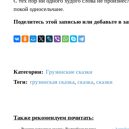
С тех пор ни одного худого слова не произнес
покой односельчане.
Поделитесь этой записью или добавьте в з
Категории
:
Грузинские сказки
Теги
:
грузинская сказка
,
сказка
,
сказки
Также рекомендуем почитать:
» Русские народные сказки : Волшебная водица
»
Английск