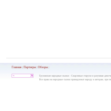
Главная
Партнеры
Обз
оры
|
|
|
Грузинские народные сказки : Сварливые старухи и разумная девочк
Все права на народные сказки принадлежат народу и авторам, при пе