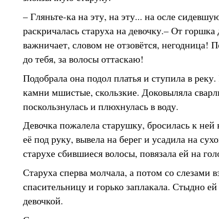
– Гляньте-ка на эту, на эту... на осле сидевш
раскричалась старуха на девочку.– От горшка 
важничает, словом не отзовётся, негодница! П
до тебя, за волосы оттаскаю!
Подобрала она подол платья и ступила в реку. 
камни мшистые, скользкие. Доковыляла сварли
поскользнулась и плюхнулась в воду.
Девочка пожалела старушку, бросилась к ней
её под руку, вывела на берег и усадила на су
старухе сбившиеся волосы, повязала ей на гол
Старуха сперва молчала, а потом со слезами в
спасительницу и горько заплакала. Стыдно ей
девочкой.