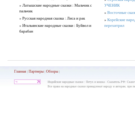
» Латышские народные сказки : Мальчик с
УЧЕНИК
пальчик
»
Восточные сказк
» Русская народная сказка : Лиса и рак
»
Корейские народ
» Итальянские народные сказки : Буйвол и
перехитрил
барабан
Главная
Партнеры
Обз
оры
|
|
|
Индийские народные сказки : Петух и кошка - Сказатель.РФ: Сказоч
Все права на народные сказки принадлежат народу и авторам, при пе