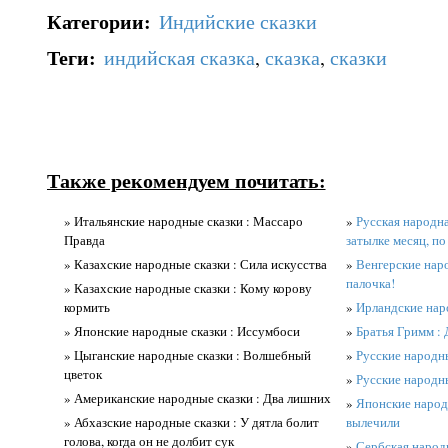
Категории
:
Индийские сказки
Теги
:
индийская сказка
,
сказка
,
сказки
Также рекомендуем почитать:
» Итальянские народные сказки : Массаро
»
Русская народная
Правда
затылке месяц, по
» Казахские народные сказки : Сила искусства
»
Венгерские наро
палочка!
» Казахские народные сказки : Кому корову
кормить
»
Ирландские нар
» Японские народные сказки : Иссумбоси
»
Братья Гримм 
» Цыганские народные сказки : Волшебный
»
Русские народны
цветок
»
Русские народны
» Американские народные сказки : Два лишних
»
Японские народн
» Абхазские народные сказки : У дятла болит
вылечили
голова, когда он не долбит сук
»
Сербская народ