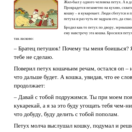
Жил-был у одного человека петух. А в до
Прокрадется незаметно на кухню, схвати
кошку – и кукарекает. Люди сбегутся и п
петуха и раз чуть не задрала его, да спа
Бродил как-то петух по двору, зернышки
ему навстречу эта кошка. Бросился петух
так ласково:
– Братец петушок! Почему ты меня боишься? Я
тебе не сделаю.
Поверил петух кошачьим речам, остался оп – 
что дальше будет. А кошка, увидав, что ее сло
продолжает:
– Давай с тобой подружимся. Ты при моем поя
кукарекай, а я за это буду угощать тебя чем-н
что добуду, буду делить с тобой пополам.
Петух молча выслушал кошку, подумал и решил