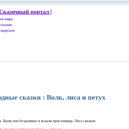
Сказочный портал |
дов мира
 сказки
 народов
ные сказки : Волк, лиса и петух
ух. Были они бездомные и искали пристанища. Лиса сказала:
ть вместе, устроим посёлок — шахьар.