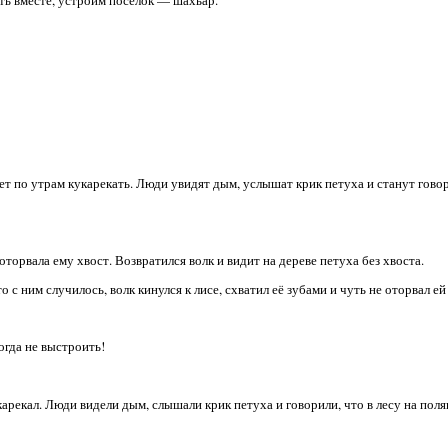
дет по утрам кукарекать. Люди увидят дым, услышат крик петуха и станут гово
оторвала ему хвост. Возвратился волк и видит на дереве петуха без хвоста.
о с ним случилось, волк кинулся к лисе, схватил её зубами и чуть не оторвал е
огда не выстроить!
карекал. Люди видели дым, слышали крик петуха и говорили, что в лесу на пол