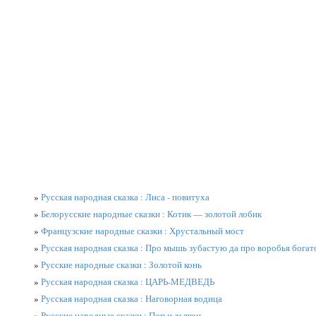
»
Русская народная сказка : Лиса - повитуха
»
Белорусские народные сказки : Котик — золотой лобик
»
Французские народные сказки : Хрустальный мост
»
Русская народная сказка : Про мышь зубастую да про воробья богат
»
Русские народные сказки : Золотой конь
»
Русская народная сказка : ЦАРЬ-МЕДВЕДЬ
»
Русская народная сказка : Наговорная водица
»
Русские народные сказки : Поп и дьякон