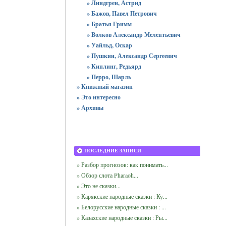
» Линдгрен, Астрид
» Бажов, Павел Петрович
» Братья Гримм
» Волков Александр Мелентьевич
» Уайльд, Оскар
» Пушкин, Александр Сергеевич
» Киплинг, Редьярд
» Перро, Шарль
» Книжный магазин
» Это интересно
» Архивы
ПОСЛЕДНИЕ ЗАПИСИ
» Разбор прогнозов: как понимать...
» Обзор слота Pharaoh...
» Это не сказки...
» Карякские народные сказки : Ку...
» Белорусские народные сказки : ...
» Казахские народные сказки : Ры...