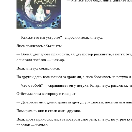
— Как же это мы устроим? - спросили волк и петух.
Лиса принялась объяснять:
— Волк будет дрова приносить, я буду костёр разжигать, а петух бу
основали посёлок — шахьар.
Волк и петух согласились.
На другой день волк пошёл за дровами, а лиса бросилась на петуха и 
— Что с тобой? — спрашивает он у петуха, Когда петух рассказал, чт
Отбежала лиса в сторону и говорит:
— Да-а, если мы будем отрывать друг другу хвосты, посёлка нам ник
Помирились они и стали жить дружно.
Волк дрова приносил, лиса за костром смотрела, а петух по утрам ку
посёлок — шахьар.