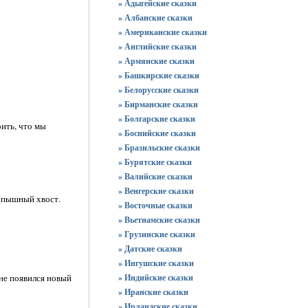
» Адыгейские сказки
» Албанские сказки
» Американские сказки
» Английские сказки
» Армянские сказки
» Башкирские сказки
» Белорусские сказки
» Бирманские сказки
» Болгарские сказки
рить, что мы
» Боснийские сказки
» Бразильские сказки
» Бурятские сказки
» Валийские сказки
» Венгерские сказки
й пышный хвост.
» Восточные сказки
» Вьетнамские сказки
» Грузинские сказки
» Датские сказки
» Ингушские сказки
яне появился новый
» Индийские сказки
» Иранские сказки
» Ирландские сказки