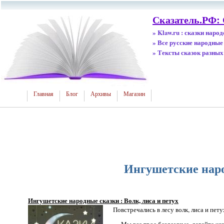
Сказатель.РФ: 
» Klaw.ru : сказки наро
» Все русские народные
» Тексты сказок разных
Главная
Блог
Архивы
Магазин
Ингушетские народ
Ингушетские народные сказки : Волк, лиса и петух
Повстречались в лесу волк, лиса и пет
— Мы все трое бездомные, давайте жи