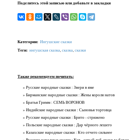
Поделитесь этой записью или добавьте в закладки
Категории
:
Ингушские сказки
Теги
:
ингушская сказка
,
сказка
,
сказки
Также рекомендуем почитать:
» Русские народные сказки : Звери в яме
» Бирманские народные сказки : Жены короля натов
» Братья Гримм : СЕМЬ ВОРОНОВ
» Индийские народные сказки : Сыновья торговца
» Русские народные сказки : Брито - стрижено
» Польские народные сказки : Дар чёрного лешего
» Казахские народные сказки : Кто отчего сильнее
» Русские народные сказки : Кот - серый лоб, козел да баран