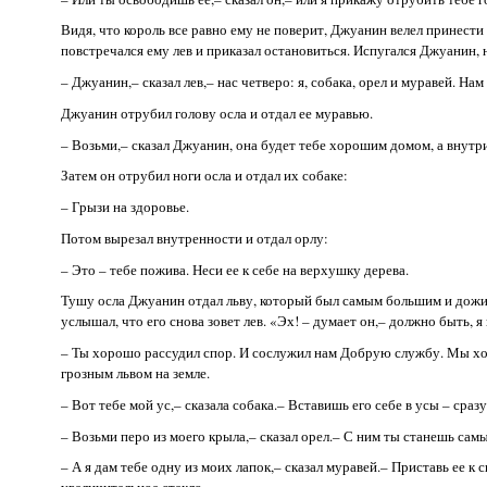
Видя, что король все равно ему не поверит, Джуанин велел принести 
повстречался ему лев и приказал остановиться. Испугался Джуанин, н
– Джуанин,– сказал лев,– нас четверо: я, собака, орел и муравей. На
Джуанин отрубил голову осла и отдал ее муравью.
– Возьми,– сказал Джуанин, она будет тебе хорошим домом, а внутри
Затем он отрубил ноги осла и отдал их собаке:
– Грызи на здоровье.
Потом вырезал внутренности и отдал орлу:
– Это – тебе пожива. Неси ее к себе на верхушку дерева.
Тушу осла Джуанин отдал льву, который был самым большим и дожида
услышал, что его снова зовет лев. «Эх! – думает он,– должно быть, я
– Ты хорошо рассудил спор. И сослужил нам Добрую службу. Мы хоти
грозным львом на земле.
– Вот тебе мой ус,– сказала собака.– Вставишь его себе в усы – сра
– Возьми перо из моего крыла,– сказал орел.– С ним ты станешь сам
– А я дам тебе одну из моих лапок,– сказал муравей.– Приставь ее к