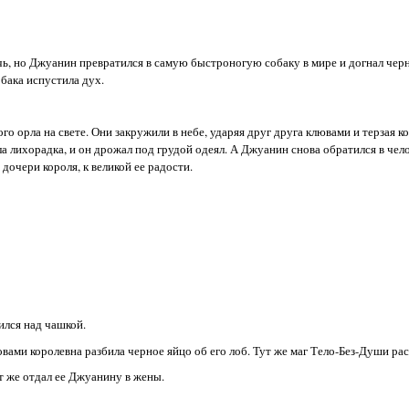
очь, но Джуанин превратился в самую быстроногую собаку в мире и догнал чер
обака испустила дух.
го орла на свете. Они закружили в небе, ударяя друг друга клювами и терзая ко
сла лихорадка, и он дрожал под грудой одеял. А Джуанин снова обратился в че
 дочери короля, к великой ее радости.
ился над чашкой.
овами королевна разбила черное яйцо об его лоб. Тут же маг Тело-Без-Души рас
т же отдал ее Джуанину в жены.