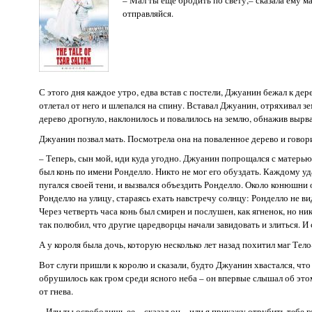
отправляйся.
С этого дня каждое утро, едва встав с постели, Джуанин бежал к дер
отлетал от него и шлепался на спину. Вставал Джуанин, отряхивал з
дерево дрогнуло, наклонилось и повалилось на землю, обнажив вырва
Джуанин позвал мать. Посмотрела она на поваленное дерево и говор
– Теперь, сын мой, иди куда угодно. Джуанин попрощался с матерью 
был конь по имени Ронделло. Никто не мог его обуздать. Каждому уд
пугался своей тени, и вызвался объездить Ронделло. Около конюшни о
Ронделло на улицу, стараясь ехать навстречу солнцу: Ронделло не в
Через четверть часа конь был смирен и послушен, как ягненок, но ни
так полюбил, что другие царедворцы начали завидовать и злиться. И с
А у короля была дочь, которую несколько лет назад похитил маг Тело-
Вот слуги пришли к королю и сказали, будто Джуанин хвастался, чт
обрушилось как гром среди ясного неба – он впервые слышал об этом
от гнева.
– Или ты освободишь ее,– сказал он,– или я прикажу отрубить тебе г