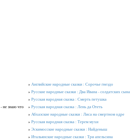
»
Английские народные сказки : Сорочье гнездо
»
Русские народные сказки : Два Ивана - солдатских сына
»
Русская народная сказка : Смерть петушка
 - не знаю что
»
Русская народная сказка : Лень да Отеть
»
Абхазские народные сказки : Лиса на смертном одре
»
Русская народная сказка : Терем мухи
»
Эскимосские народные сказки : Найденыш
»
Итальянские народные сказки : Три апельсина