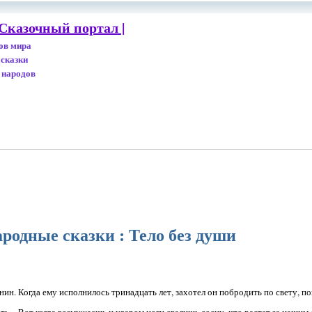
Сказочный портал |
дов мира
 сказки
 народов
родные сказки : Тело без души
ин. Когда ему исполнилось тринадцать лет, захотел он побродить по свету, по
ать.– Вот когда возмужаешь и ударом ноги свалишь сосну, что растет за нашим 