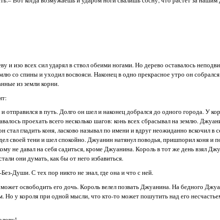
еву и изо всех сил ударял в ствол обеими ногами. Но дерево оставалось неподв
емлю со спины и уходил восвояси. Наконец в одно прекрасное утро он собрался 
нные из земли корни.
ит:
и отправился в путь. Долго он шел и наконец добрался до одного города. У кор
авалось проехать всего несколько шагов: конь всех сбрасывал на землю. Джуани
н стал гладить коня, ласково называл по имени и вдруг неожиданно вскочил в с
идел своей тени и шел спокойно. Джуанин натянул поводья, пришпорил коня и п
кому не давал на себя садиться, кроме Джуанина. Король в тот же день взял Дж
тали они думать, как бы от него избавиться.
Без-Души. С тех пор никто не знал, где она и что с ней.
о может освободить его дочь. Король велел позвать Джуанина. На бедного Джуа
. Но у короля при одной мысли, что кто-то может пошутить над его несчастьем
олову!