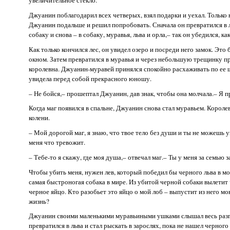
увеличительное стекло.
Джуанин поблагодарил всех четверых, взял подарки и уехал. Только 
Джуанин подальше и решил попробовать. Сначала он превратился в льва
собаку и снова – в собаку, муравья, льва и орла,– так он убедился, к
Как только кончился лес, он увидел озеро и посреди него замок. Это
окном. Затем превратился в муравья и через небольшую трещинку пр
королевна. Джуанин-муравей принялся спокойно расхаживать по ее ще
увидела перед собой прекрасного юношу.
– Не бойся,– прошептал Джуанин, дав знак, чтобы она молчала.– Я п
Когда маг появился в спальне, Джуанин снова стал муравьем. Королев
колени.
– Мой дорогой маг, я знаю, что твое тело без души и ты не можешь ум
меня что тревожит.
– Тебе-то я скажу, где моя душа,– отвечал маг.– Ты у меня за семью 
Чтобы убить меня, нужен лев, который победил бы черного льва в мое
самая быстроногая собака в мире. Из убитой черной собаки вылетит ч
черное яйцо. Кто разобьет это яйцо о мой лоб – выпустит из него мо
жизнь?
Джуанин своими маленькими муравьиными ушками слышал весь разгово
превратился в льва и стал рыскать в зарослях, пока не нашел черно