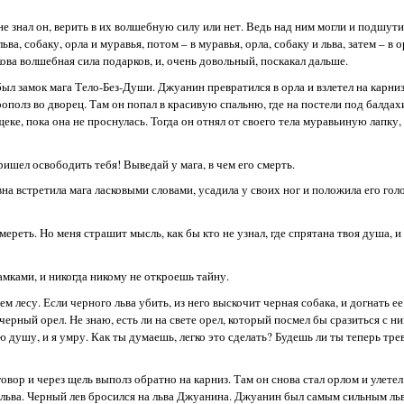
не знал он, верить в их волшебную силу или нет. Ведь над ним могли и подшути
, собаку, орла и муравья, потом – в муравья, орла, собаку и льва, затем – в ор
акова волшебная сила подарков, и, очень довольный, поскакал дальше.
 был замок мага Тело-Без-Души. Джуанин превратился в орла и взлетел на карн
ополз во дворец. Там он попал в красивую спальню, где на постели под балдах
ке, пока она не проснулась. Тогда он отнял от своего тела муравьиную лапку,
ришел освободить тебя! Выведай у мага, в чем его смерть.
на встретила мага ласковыми словами, усадила у своих ног и положила его голо
ереть. Но меня страшит мысль, как бы кто не узнал, где спрятана твоя душа, и 
замками, и никогда никому не откроешь тайну.
м лесу. Если черного льва убить, из него выскочит черная собака, и догнать е
ерный орел. Не знаю, есть ли на свете орел, который посмел бы сразиться с н
ю душу, и я умру. Как ты думаешь, легко это сделать? Будешь ли ты теперь тр
р и через щель выполз обратно на карниз. Там он снова стал орлом и улетел в
го льва. Черный лев бросился на льва Джуанина. Джуанин был самым сильным ль