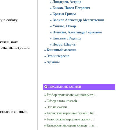
» Линдгрен, Астрид
» Бажов, Павел Петрович
» Братья Гримм
ную собаку.
» Волков Александр Мелентьевич
» Уайльд, Оскар
» Пушкин, Александр Сергеевич
» Киплинг, Редьярд
гтями, пока
» Перро, Шарль
ловека, выпотрошил
» Книжный магазин
» Это интересно
» Архивы
ПОСЛЕДНИЕ ЗАПИСИ
» Разбор прогнозов: как понимать...
» Обзор слота Pharaoh...
» Это не сказки...
стался с жизнью.
» Карякские народные сказки : Ку...
» Белорусские народные сказки : ...
» Казахские народные сказки : Ры...