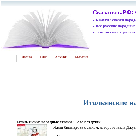
Сказатель.РФ: 
» Klaw.ru : сказки наро
» Все русские народные
» Тексты сказок разных
Главная
Блог
Архивы
Магазин
Итальянские на
Итальянские народные сказки : Тело без души
Жила-была вдова с сыном, которого звали Джуан
– Мал ты еще бродить по свету,– сказала ему м