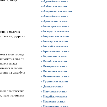
» Адыгейские сказки
» Албанские сказки
» Американские сказки
» Английские сказки
» Армянские сказки
» Башкирские сказки
» Белорусские сказки
ижно, а мальчик
с силами, ударил –
» Бирманские сказки
» Болгарские сказки
» Боснийские сказки
» Бразильские сказки
оля в этом городе
» Бурятские сказки
н заметил, что он
» Валийские сказки
едло и вывел
» Венгерские сказки
омчался галопом.
» Восточные сказки
уанина на службу и
» Вьетнамские сказки
» Грузинские сказки
» Датские сказки
нина это известие
» Ингушские сказки
, глаза потемнели
» Индийские сказки
» Иранские сказки
» Ирландские сказки