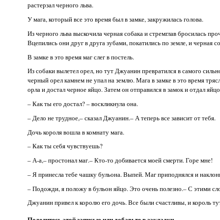
растерзал черного льва.
У мага, который все это время был в замке, закружилась голова.
Из черного льва выскочила черная собака и стремглав бросилась пр
Вцепились они друг в друга зубами, покатились по земле, и черная с
В замке в это время маг слег в постель.
Из собаки вылетел орел, но тут Джуанин превратился в самого сильно
черный орел камнем не упал на землю. Мага в замке в это время тря
орла и достал черное яйцо. Затем он отправился в замок и отдал яйцо
– Как ты его достал? – воскликнула она.
– Дело не трудное,– сказал Джуанин.– А теперь все зависит от тебя.
Дочь короля вошла в комнату мага.
– Как ты себя чувствуешь?
– А-а,– простонал маг.– Кто-то добивается моей смерти. Горе мне!
– Я принесла тебе чашку бульона. Выпей. Маг приподнялся и наклон
– Подожди, я положу в бульон яйцо. Это очень полезно.– С этими сл
Джуанин привел к королю его дочь. Все были счастливы, и король ту
Поделитесь этой записью или добавьте в закладки