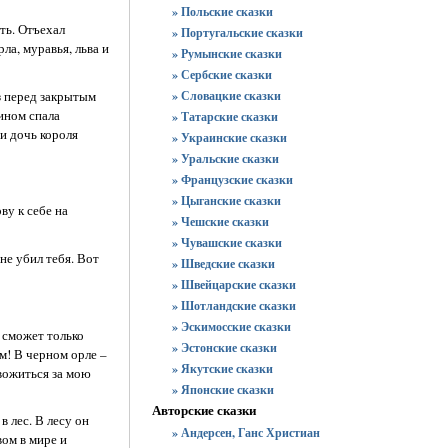
» Польские сказки
ть. Отъехал
» Португальские сказки
ла, муравья, льва и
» Румынские сказки
» Сербские сказки
из перед закрытым
» Словацкие сказки
ином спала
» Татарские сказки
 и дочь короля
» Украинские сказки
» Уральские сказки
» Французские сказки
» Цыганские сказки
ву к себе на
» Чешские сказки
» Чувашские сказки
не убил тебя. Вот
» Шведские сказки
» Швейцарские сказки
» Шотландские сказки
» Эскимосские сказки
е сможет только
» Эстонские сказки
им! В черном орле –
» Якутские сказки
евожиться за мою
» Японские сказки
Авторские сказки
 лес. В лесу он
» Андерсен, Ганс Христиан
вом в мире и