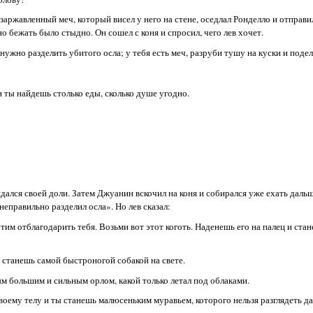
заржавленный меч, который висел у него на стене, оседлал Ронделло и отправил
о бежать было стыдно. Он сошел с коня и спросил, чего лев хочет.
м нужно разделить убитого осла; у тебя есть меч, разруби тушу на куски и поде
 ты найдешь столько еды, сколько душе угодно.
лся своей доли. Затем Джуанин вскочил на коня и собирался уже ехать дальш
 неправильно разделил осла». Но лев сказал:
м отблагодарить тебя. Возьми вот этот коготь. Наденешь его на палец и ста
зу станешь самой быстроногой собакой на свете.
ым большим и сильным орлом, какой только летал под облаками.
 своему телу и ты станешь малюсеньким муравьем, которого нельзя разглядеть д