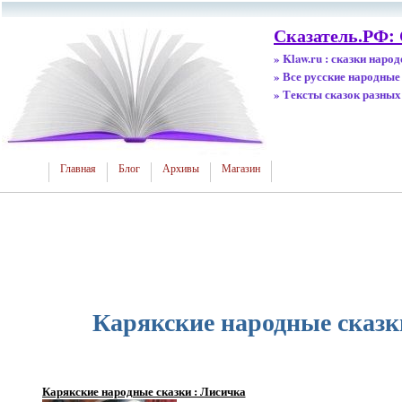
Сказатель.РФ: 
» Klaw.ru : сказки наро
» Все русские народные
» Тексты сказок разных
Главная
Блог
Архивы
Магазин
Карякские народные сказк
Карякские народные сказки : Лисичка