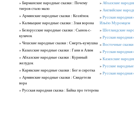
» Бирманские народные сказки : Почему
»
Абхазские народны
тигров стало мало
»
Английские народн
» Армянские народные сказки : Козлёнок
»
Русская народная 
» Калмыцкие народные сказки : Злая ворона
Ильёю Муромцем
» Белорусские народные сказки : Сынок-с-
»
Шотландские наро
кулачок
»
Русская народная с
» Чешские народные сказки : Смерть-кумушка
»
Восточные сказки 
» Казахские народные сказки : Гани и Алим
»
Русская народная
» Абхазские народные сказки : Куриный
»
Казахские народны
желудок
»
Русские народные 
» Карякские народные сказки : Бог и сиротка
»
Русская народная с
» Армянские народные сказки : Свидетели
вора
» Русская народная сказка : Байка про тетерева