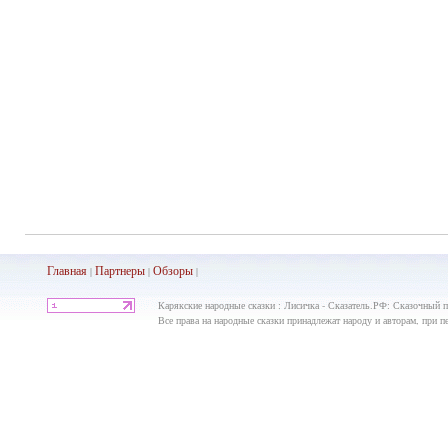
Главная
Партнеры
Обз
оры
|
|
|
Карякские народные сказки : Лисичка - Сказатель.РФ: Сказочный по
Все права на народные сказки принадлежат народу и авторам, при пе