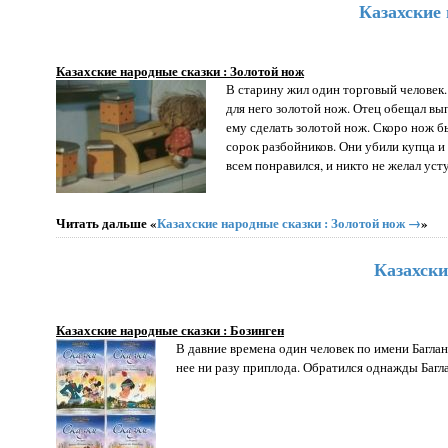
Казахские 
Казахские народные сказки : Золотой нож
В старину жил один торговый человек. 
для него золотой нож. Отец обещал в
ему сделать золотой нож. Скоро нож бы
сорок разбойников. Они убили купца и 
всем понравился, и никто не желал уст
Читать дальше «
Казахские народные сказки : Золотой нож →
»
Казахски
Казахские народные сказки : Бозинген
В давние времена один человек по имени Багла
нее ни разу припло­да. Обратился однажды Багл