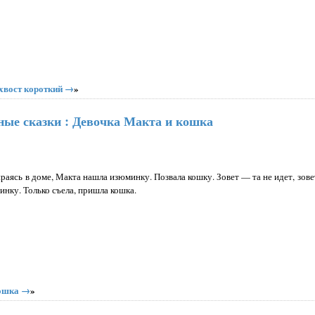
 хвост короткий →
»
ные сказки : Девочка Макта и кошка
аясь в доме, Макта на­шла изюминку. Позвала кошку. Зо­вет — та не идет, зове
нку. Только съе­ла, пришла кошка.
кошка →
»