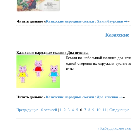
Читать дальше «
Казахские народные сказки : Хан и баурсаки →
»
Казахские 
Казахские народные сказки : Два ягненка
Бегали по небольшой полянке два ягн
одной стороны их окружали густые за
козы.
Читать дальше «
Казахские народные сказки : Два ягненка →
»
Предыдущие 10 записей
|
1
2
3
4
5
6
7
8
9
10
11
|
Следующие 1
« Кабардинские ска