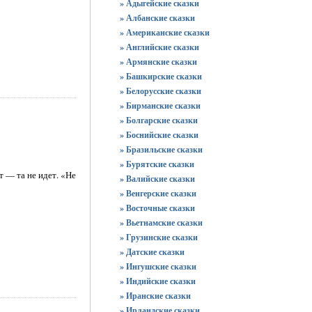
» Адыгейские сказки
» Албанские сказки
» Американские сказки
» Английские сказки
» Армянские сказки
» Башкирские сказки
» Белорусские сказки
» Бирманские сказки
» Болгарские сказки
» Боснийские сказки
» Бразильские сказки
» Бурятские сказки
т — та не идет. «Не
» Валийские сказки
» Венгерские сказки
» Восточные сказки
» Вьетнамские сказки
» Грузинские сказки
» Датские сказки
» Ингушские сказки
» Индийские сказки
» Иранские сказки
» Ирландские сказки