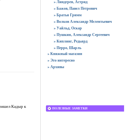
» Линдгрен, Астрид
» Бажов, Павел Петрович
» Братья Гримм
» Волков Александр Мелентьевич
» Уайльд, Оскар
» Пушкин, Александр Сергеевич
» Киплинг, Редьярд
» Перро, Шарль
» Книжный магазин
» Это интересно
» Архивы
Пришел Кадыр к
ПОЛЕЗНЫЕ ЗАМЕТКИ