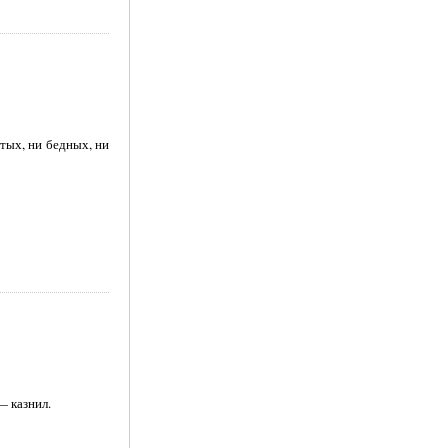
атых, ни бедных, ни
— казнил.