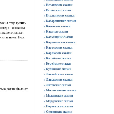
» Исландские сказки
» Испанские сказки
» Итальянские сказки
» Кабардинские сказки
просил отца купить
» Казахские сказки
астера и заказал
» Казачьи сказки
и на него напали
» Калмыцкие сказки
р из-за ножа. Нож
» Карачаевские сказки
» Карельские сказки
» Карякские сказки
» Китайские сказки
» Корейские сказки
» Кубинские сказки
» Латвийские сказки
» Латышские сказки
» Литовские сказки
лько вот не было от
» Мексиканские сказки
» Молдавские сказки
» Мордовские сказки
» Норвежские сказки
» Осетинские сказки