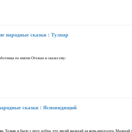
ие народные сказки : Тулпар
аботника по имени Отежан и сказал ему:
народные сказки : Ясновидящий
як. Только и было у него добра, что лисий малахай да конь-иноходец. Малахай