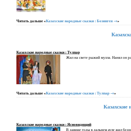
Читать дальше «
Казахские народные сказки : Бозинген →
»
Казахск
Казахские народные сказки : Тулпар
Жил на свете рыжий мулла. Нанял он р
Читать дальше «
Казахские народные сказки : Тулпар →
»
Казахские 
Казахские народные сказки : Ясновидящий
В давние годы в дальнем ауле жил бедн