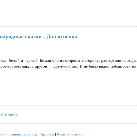
народные сказки : Два ягненка
енка: белый и черный. Бегали они из стороны в сторону, растерянно погляды
росли тростника, с другой — дремучий лес. И не было видно поблизости ни
0 записей
зки
|
Главная страница
|
Архивы
|
Казачьи сказки »