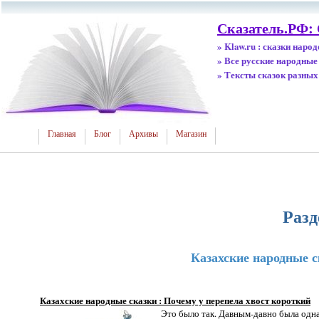
Сказатель.РФ: 
» Klaw.ru : сказки наро
» Все русские народные
» Тексты сказок разных
Главная
Блог
Архивы
Магазин
Разд
Казахские народные с
Казахские народные сказки : Почему у перепела хвост короткий
Это было так. Давным-давно была одна 