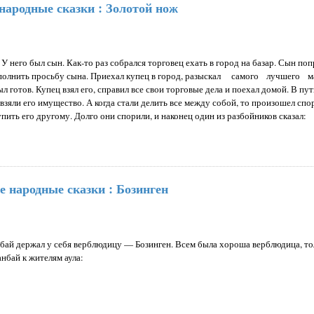
народные сказки : Золотой нож
У него был сын. Как-то раз собрался торговец ехать в город на базар. Сын по
ыполнить просьбу сына. Приехал купец в город, разыскал самого лучшего м
л готов. Купец взял его, справил все свои торговые дела и поехал домой. В пут
взяли его имущество. А когда стали делить все между собой, то произошел спо
упить его другому. Долго они спорили, и наконец один из разбойников сказал:
е народные сказки : Бозинген
нбай держал у се­бя верблюдицу — Бозинген. Всем была хороша верблюдица, то
анбай к жителям аула: