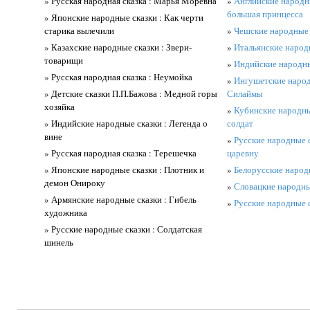
» Русская народная сказка : Марья Моревна
»
Английские народны
большая принцесса
» Японские народные сказки : Как черти
старика вылечили
»
Чешские народные 
» Казахские народные сказки : Звери-
»
Итальянские народ
товарищи
»
Индийские народны
» Русская народная сказка : Неумойка
»
Ингушетские народ
» Детские сказки П.П.Бажова : Медной горы
Силаймы
хозяйка
»
Кубинские народны
» Индийские народные сказки : Легенда о
солдат
вине
»
Русские народные с
» Русская народная сказка : Терешечка
царевну
» Японские народные сказки : Плотник и
»
Белорусские народн
демон Онироку
»
Словацкие народные
» Армянские народные сказки : Гибель
»
Русские народные 
художника
» Русские народные сказки : Солдатская
шинель