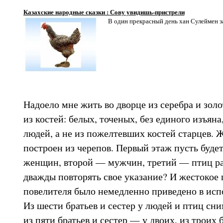
Казахские народные сказки : Сову увидишь-пристрели
В один прекрасный день хан Сулеймен з
Надоело мне жить во дворце из серебра и золо
из костей: белых, точеных, без единого изъяна
людей, а не из пожелтевших костей старцев. 
построен из черепов. Первый этаж пусть буде
женщин, второй — мужчин, третий — птиц ра
дважды повторять свое указание? И жестокое
повелителя было немедленно приведено в исп
Из шести братьев и сестер у людей и птиц сни
из пяти братьев и сестер — у двоих, из троих 