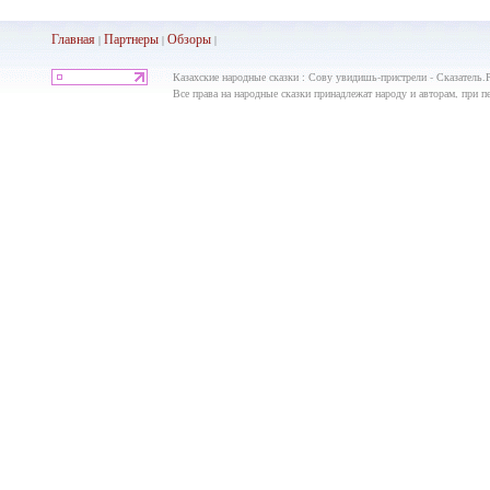
Главная
Партнеры
Обз
оры
|
|
|
Казахские народные сказки : Сову увидишь-пристрели - Сказатель.
Все права на народные сказки принадлежат народу и авторам, при пе