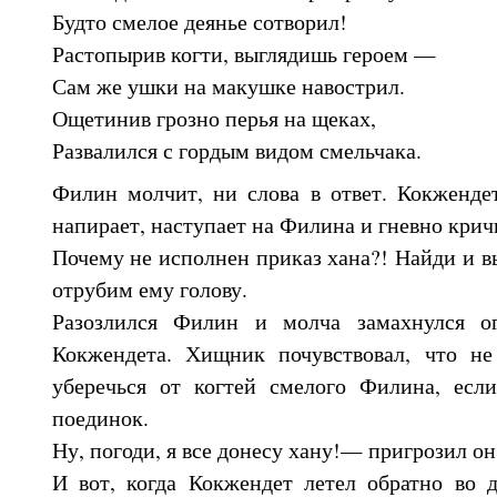
Будто смелое деянье сотворил!
Растопырив когти, выглядишь героем —
Сам же ушки на макушке навострил.
Ощетинив грозно перья на щеках,
Развалился с гордым видом смельчака.
Филин молчит, ни слова в ответ. Кокженде
напирает, наступает на Филина и гневно крич
Почему не исполнен приказ хана?! Найди и в
отрубим ему голову.
Разозлился Филин и молча замахнулся о
Кокжендета. Хищник почувствовал, что не
уберечься от когтей смелого Филина, есл
поединок.
Ну, погоди, я все донесу хану!— пригрозил он
И вот, когда Кокжендет летел обратно во 