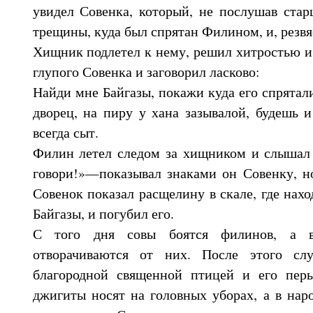
увидел Совенка, который, не послушав стар
трещины, куда был спрятан Филином, и, резвя
Хищник подлетел к нему, решил хитростью и
глупого Совенка и заговорил ласково:
Найди мне Байгазы, покажи куда его спрятали
дворец, на пиру у хана зазывалой, будешь 
всегда сыт.
Филин летел следом за хищником и слышал 
говори!»—показывал знаками он Совенку, 
Совенок показал расщелину в скале, где нах
Байгазы, и погубил его.
С того дня совы боятся филинов, а в
отворачиваются от них. После этого сл
благородной священной птицей и его пер
джигиты носят на головных уборах, а в народ