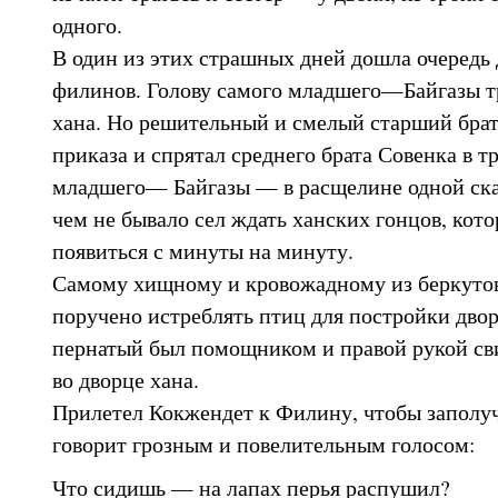
одного.
В один из этих страшных дней дошла очередь 
филинов. Голову самого младшего—Байгазы т
хана. Но решительный и смелый старший бра
приказа и спрятал среднего брата Совенка в т
младшего— Байгазы — в расщелине одной ска
чем не бывало сел ждать ханских гонцов, ко
появиться с минуты на минуту.
Самому хищному и кровожадному из беркут
поручено истреблять птиц для постройки дво
пернатый был помощником и правой рукой с
во дворце хана.
Прилетел Кокжендет к Филину, чтобы заполуч
говорит грозным и повелительным голосом:
Что сидишь — на лапах перья распушил?