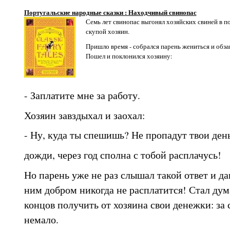
Португальские народные сказки : Находчивый свинопас
Семь лет свинопас выгонял хозяйских свиней в по
скупой хозяин.
Пришло время - собрался парень жениться и обзав
Пошел и поклонился хозяину:
- Заплатите мне за работу.
Хозяин завздыхал и заохал:
- Ну, куда ты спешишь? Не пропадут твои ден
дожди, через год сполна с тобой расплачусь!
Но парень уже не раз слышал такой ответ и да
ним добром никогда не расплатится! Стал дума
концов получить от хозяина свои денежки: за 
немало.