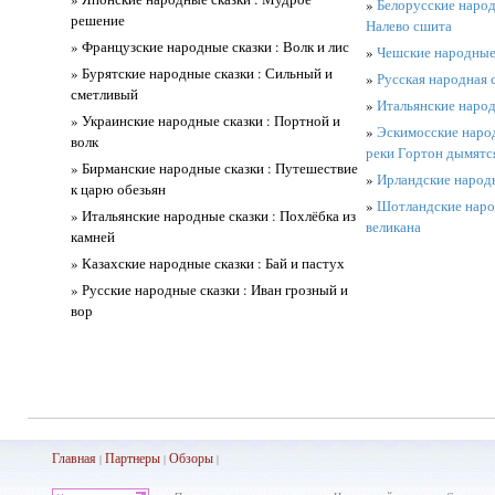
»
Белорусские народн
решение
Налево сшита
» Французские народные сказки : Волк и лис
»
Чешские народные 
» Бурятские народные сказки : Сильный и
»
Русская народная с
сметливый
»
Итальянские народ
» Украинские народные сказки : Портной и
»
Эскимосские народ
волк
реки Гортон дымятс
» Бирманские народные сказки : Путешествие
»
Ирландские народн
к царю обезьян
»
Шотландские народ
» Итальянские народные сказки : Похлёбка из
великана
камней
» Казахские народные сказки : Бай и пастух
» Русские народные сказки : Иван грозный и
вор
Главная
Партнеры
Обз
оры
|
|
|