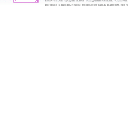
Португальские народные сказки : Находчивый свинопас - Сказатель
Все права на народные сказки принадлежат народу и авторам, при пе