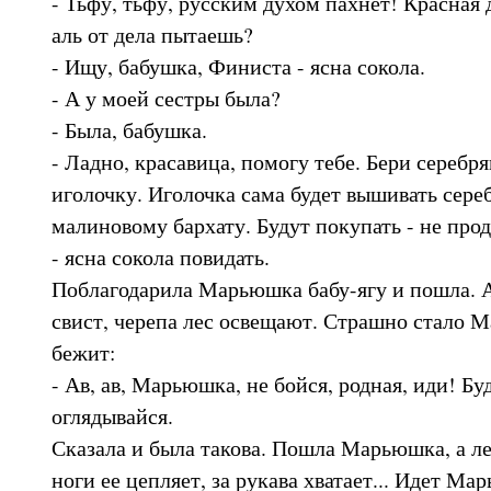
- Тьфу, тьфу, русским духом пахнет! Красная
аль от дела пытаешь?
- Ищу, бабушка, Финиста - ясна сокола.
- А у моей сестры была?
- Была, бабушка.
- Ладно, красавица, помогу тебе. Бери серебр
иголочку. Иголочка сама будет вышивать сере
малиновому бархату. Будут покупать - не про
- ясна сокола повидать.
Поблагодарила Марьюшка бабу-ягу и пошла. А 
свист, черепа лес освещают. Страшно стало М
бежит:
- Ав, ав, Марьюшка, не бойся, родная, иди! Бу
оглядывайся.
Сказала и была такова. Пошла Марьюшка, а ле
ноги ее цепляет, за рукава хватает... Идет Ма