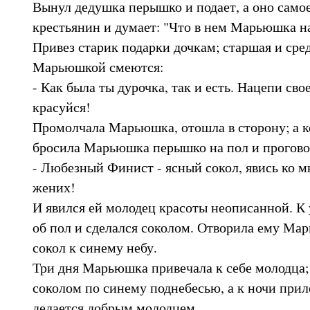
Вынул дедушка перышко и подает, а оно само
крестьянин и думает: "Что в нем Марьюшка н
Привез старик подарки дочкам; старшая и сре
Марьюшкой смеются:
- Как была ты дурочка, так и есть. Нацепи сво
красуйся!
Промолчала Марьюшка, отошла в сторону; а ко
бросила Марьюшка перышко на пол и прогово
- Любезный Финист - ясный сокол, явись ко 
жених!
И явился ей молодец красоты неописанной. К 
об пол и сделался соколом. Отворила ему Мар
сокол к синему небу.
Три дня Марьюшка привечала к себе молодца;
соколом по синему поднебесью, а к ночи при
делается добрым молодцем.