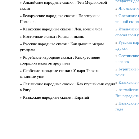
воздается до
» Английские народные сказки : Феи Мерлиновой
скалы
»
Японские на
» Белорусские народные сказки : Полещуки и
»
Словацкие н
Полевики
яичной скор
» Казахские народные сказки : Лев, волк и лиса
»
Итальянски
спасал свои 
» Восточные сказки : Кошка и мышь
»
Русская нар
» Русские народные сказки : Как дьякона мёдом
церкви
угощали
»
Осетинские
» Корейские народные сказки : Как крестьяне
человек
сборщика налогов проучили
»
Бурятские н
» Сербские народные сказки : У царя Трояна
воют
козлиные уши!
»
Казахские 
» Латышские народные сказки : Как глупый сын ездил
в Ригу
»
Английские
Виноградина
» Казахские народные сказки : Каратай
»
Казахские н
года