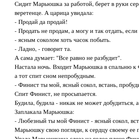
Сидит Марьюшка за работой, берет в руки сер
веретенце. А царица увидала:
- Продай да продай!
- Продать не продам, а могу и так отдать, ес
- ясным соколом хоть часок побыть.
- Ладно, - говорит та.
А сама думает: "Все равно не разбудит".
Настала ночь. Входит Марьюшка в спальню к 
а тот спит сном непробудным.
- Финист ты мой, ясный сокол, встань, пробуд
Спит Финист, не просыпается.
Будила, будила - никак не может добудиться, а
Заплакала Марьюшка:
- Любезный ты мой Финист - ясный сокол, вст
Марьюшку свою погляди, к сердцу своему ее
Упала Марьюшкина слеза на голое плечо Финис