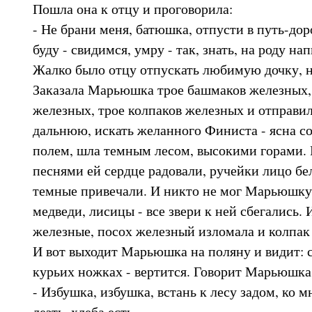
Пошла она к отцу и проговорила:
- Не брани меня, батюшка, отпусти в путь-до
буду - свидимся, умру - так, знать, на роду на
Жалко было отцу отпускать любимую дочку, н
Заказала Марьюшка трое башмаков железных, 
железных, трое колпаков железных и отправил
дальнюю, искать желанного Финиста - ясна с
полем, шла темным лесом, высокими горами.
песнями ей сердце радовали, ручейки лицо бе
темные привечали. И никто не мог Марьюшку 
медведи, лисицы - все звери к ней сбегались.
железные, посох железный изломала и колпак
И вот выходит Марьюшка на поляну и видит: 
курьих ножках - вертится. Говорит Марьюшка
- Избушка, избушка, встань к лесу задом, ко 
лезть, хлеба есть.