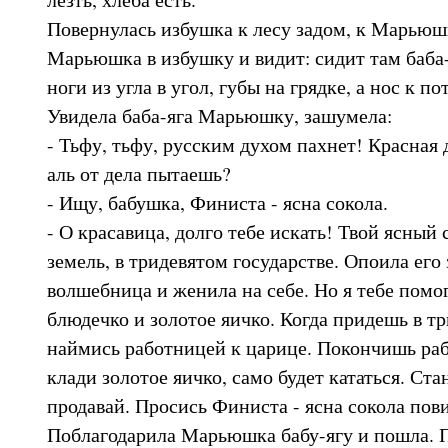
Повернулась избушка к лесу задом, к Марьюш
Марьюшка в избушку и видит: сидит там баба-я
ноги из угла в угол, губы на грядке, а нос к п
Увидела баба-яга Марьюшку, зашумела:
- Тьфу, тьфу, русским духом пахнет! Красная
аль от дела пытаешь?
- Ищу, бабушка, Финиста - ясна сокола.
- О красавица, долго тебе искать! Твой ясный 
земель, в тридевятом государстве. Опоила его
волшебница и женила на себе. Но я тебе помог
блюдечко и золотое яичко. Когда придешь в тр
наймись работницей к царице. Покончишь раб
клади золотое яичко, само будет кататься. Ста
продавай. Просись Финиста - ясна сокола пови
Поблагодарила Марьюшка бабу-ягу и пошла. 