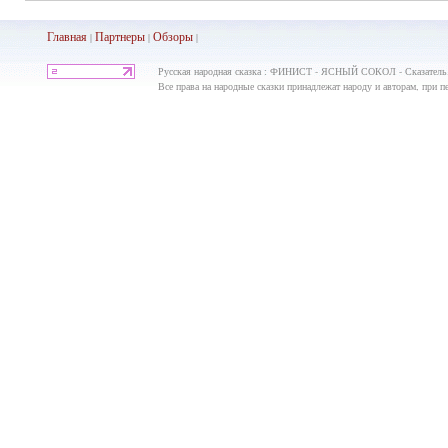
Главная
Партнеры
Обз
оры
|
|
|
Русская народная сказка : ФИНИСТ - ЯСНЫЙ СОКОЛ - Сказатель.Р
Все права на народные сказки принадлежат народу и авторам, при пе