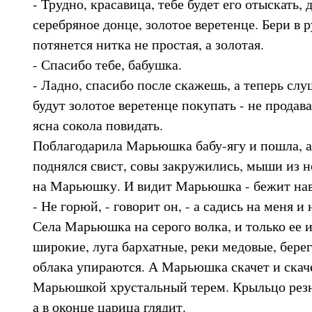
- Трудно, красавица, тебе будет его отыскать, 
серебряное донце, золотое веретенце. Бери в р
потянется нитка не простая, а золотая.
- Спасибо тебе, бабушка.
- Ладно, спасибо после скажешь, а теперь слу
будут золотое веретенце покупать - не продав
ясна сокола повидать.
Поблагодарила Марьюшка бабу-ягу и пошла, а 
поднялся свист, совы закружились, мыши из но
на Марьюшку. И видит Марьюшка - бежит нав
- Не горюй, - говорит он, - а садись на меня и
Села Марьюшка на серого волка, и только ее 
широкие, луга бархатные, реки медовые, берег
облака упираются. А Марьюшка скачет и скаче
Марьюшкой хрустальный терем. Крыльцо резно
а в оконце царица глядит.