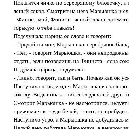
Покатится яичко по серебряному блюдечку, и 
ясный сокол. Смотрит на него Марьюшка и сл
- Финист мой, Финист - ясный сокол, зачем ты
горькую, о тебе плакать!
Подслушала царица ее слова и говорит:
- Продай ты мне, Марьюшка, серебряное блюде
- Нет, - говорит Марьюшка, - они непродажные
отдать, если позволишь на Финиста - ясна сок
Подумала царица, подумала.
- Ладно, говорит, так и быть. Ночью как он усн
Наступила ночь, и идет Марьюшка в спальню 
соколу. Видит она - спит ее сердечный друг 
Смотрит Марьюшка - не насмотрится, целует в
прижимает к груди белой, - спит, не пробудит
Наступило утро, а Марьюшка не добудилась ми
Целый день работала Марьюшка, а вечером вз