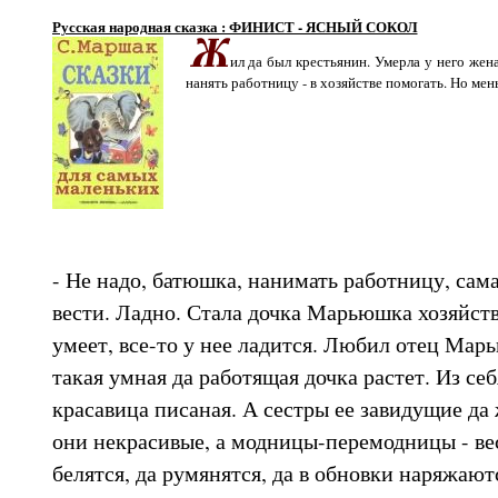
Русская народная сказка : ФИНИСТ - ЯСНЫЙ СОКОЛ
ил да был крестьянин. Умерла у него жена
нанять работницу - в хозяйстве помогать. Но ме
- Не надо, батюшка, нанимать работницу, сама
вести. Ладно. Стала дочка Марьюшка хозяйств
умеет, все-то у нее ладится. Любил отец Марь
такая умная да работящая дочка растет. Из с
красавица писаная. А сестры ее завидущие да
они некрасивые, а модницы-перемодницы - вес
белятся, да румянятся, да в обновки наряжаютс