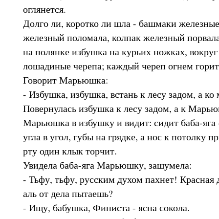
оглянется.
Долго ли, коротко ли шла - башмаки железные
железный поломала, колпак железный порвала
на полянке избушка на курьих ножках, вокруг 
лошадиные черепа; каждый череп огнем горит
Говорит Марьюшка:
- Избушка, избушка, встань к лесу задом, а ко
Повернулась избушка к лесу задом, а к Марь
Марьюшка в избушку и видит: сидит баба-яга -
угла в угол, губы на грядке, а нос к потолку п
рту один клык торчит.
Увидела баба-яга Марьюшку, зашумела:
- Тьфу, тьфу, русским духом пахнет! Красная
аль от дела пытаешь?
- Ищу, бабушка, Финиста - ясна сокола.