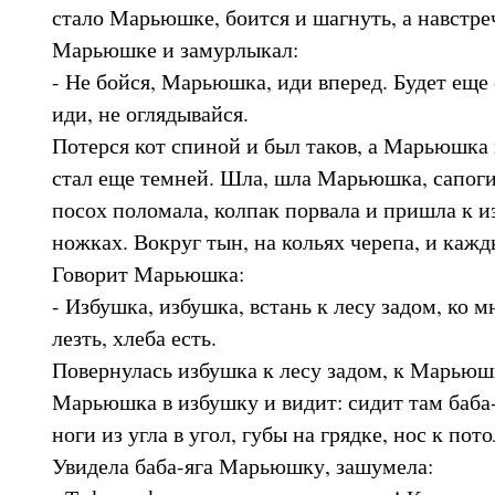
стало Марьюшке, боится и шагнуть, а навстре
Марьюшке и замурлыкал:
- Не бойся, Марьюшка, иди вперед. Будет еще 
иди, не оглядывайся.
Потерся кот спиной и был таков, а Марьюшка
стал еще темней. Шла, шла Марьюшка, сапоги
посох поломала, колпак порвала и пришла к и
ножках. Вокруг тын, на кольях черепа, и кажд
Говорит Марьюшка:
- Избушка, избушка, встань к лесу задом, ко 
лезть, хлеба есть.
Повернулась избушка к лесу задом, к Марьюш
Марьюшка в избушку и видит: сидит там баба-я
ноги из угла в угол, губы на грядке, нос к пот
Увидела баба-яга Марьюшку, зашумела: