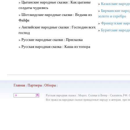
» Цыганские народные сказки : Как цыганке
»
Казахские народн
солдаты чудились
»
Бирманские народ
» Шотландские народные сказки : Ведьма из
золото и серебро
Файфа
»
Французские наро
» Английские народные сказки : Господин всех
»
Бурятские народн
господ
» Русские народные сказки : Присказка
» Русская народная сказка : Каша из топора
Главная
Партнеры
Обз
оры
|
|
|
Русская народная сказка : Мороз, Солнце и Ветер - Сказатель.РФ: 
Все права на народные сказки принадлежат народу и авторам, при пе