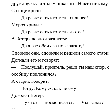
друг дружку, а толку никакого. Никто никому 
Солнце кричит:
— Да разве есть кто меня сильнее!
Мороз кричит:
— Да разве есть кто меня лютее!
А Ветер словно дразнится:
— Да я вас обоих за пояс заткну!
Спорили они, спорили и решили самого стари
Догнали его и говорят:
— Послушай, приятель, реши ты наш спор, ск
особицу поклонился?
А старик говорит:
— Ветру. Кому ж, как не ему!
Доволен Ветер.
— Ну что? — посмеивается. — Чья взяла?
И в ус себе тихонько дует.