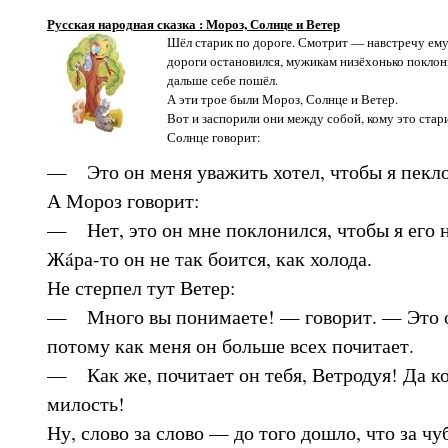
Русская народная сказка : Мороз, Солнце и Ветер
Шёл старик по дороге. Смотрит — навстречу ему
дороги остановился, мужикам низёхонько поклони
дальше себе пошёл.
А эти трое были Мороз, Солнце и Ветер.
Вот и заспорили они между собой, кому это стар
Солнце говорит:
— Это он меня уважить хотел, чтобы я пекло,
А Мороз говорит:
— Нет, это он мне поклонился, чтобы я его 
Жáра-то он не так боится, как холода.
Не стерпел тут Ветер:
— Много вы понимаете! — говорит. — Это о
потому как меня он больше всех почитает.
— Как же, почитает он тебя, Ветродуя! Да к
милость!
Ну, слово за слово — до того дошло, что за ч