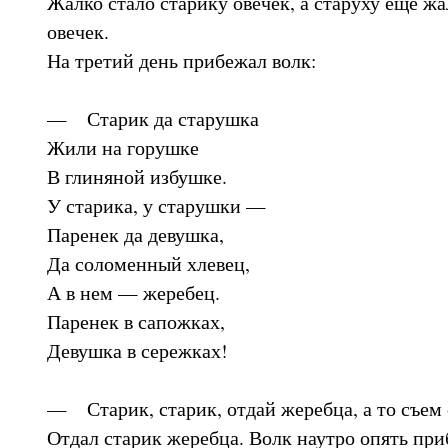
Жалко стало старику овечек, а старуху еще жа
овечек.
На третий день прибежал волк:
— Старик да старушка
Жили на горушке
В глиняной избушке.
У старика, у старушки —
Паренек да девушка,
Да соломенный хлевец,
А в нем — жеребец.
Паренек в сапожках,
Девушка в сережках!
— Старик, старик, отдай жеребца, а то съем 
Отдал старик жеребца. Волк наутро опять при