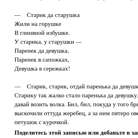
— Старик да старушка
Жили на горушке
В глиняной избушке.
У старика, у старушки —
Паренек да девушка,
Паренек в сапожках,
Девушка в сережках!
— Старик, старик, отдай паренька да девушку
Старику так жалко стало паренька да девушку,
давай возить волка. Бил, бил, покуда у того б
выскочили оттуда жеребец, а за ним пятеро ове
петушок с курочкой.
Поделитесь этой записью или добавьте в з