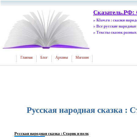
Сказатель.РФ: 
» Klaw.ru : сказки наро
» Все русские народные
» Тексты сказок разных
Главная
Блог
Архивы
Магазин
Русская народная сказка : 
Русская народная сказка : Старик и волк