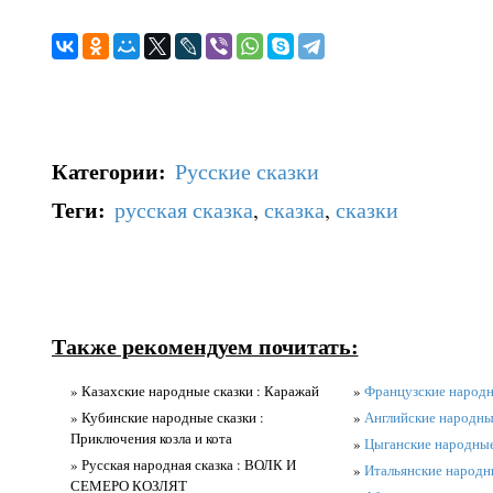
Категории
:
Русские сказки
Теги
:
русская сказка
,
сказка
,
сказки
Также рекомендуем почитать:
» Казахские народные сказки : Каражай
»
Французские народн
» Кубинские народные сказки :
»
Английские народные
Приключения козла и кота
»
Цыганские народные
» Русская народная сказка : ВОЛК И
»
Итальянские народн
СЕМЕРО КОЗЛЯТ