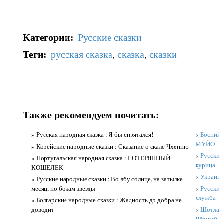
Категории
:
Русские сказки
Теги
:
русская сказка
,
сказка
,
сказки
Также рекомендуем почитать:
» Русская народная сказка : Я бы спрятался!
»
Босний
МУЙО
» Корейские народные сказки : Сказание о скале Чхонню
»
Русски
» Португальская народная сказка : ПОТЕРЯННЫЙ
курица
КОШЕЛЕК
»
Украин
» Русские народные сказки : Во лбу солнце, на затылке
месяц, по бокам звезды
»
Русски
служба
» Болгарские народные сказки : Жадность до добра не
доводит
»
Шотлан
Чёрный 