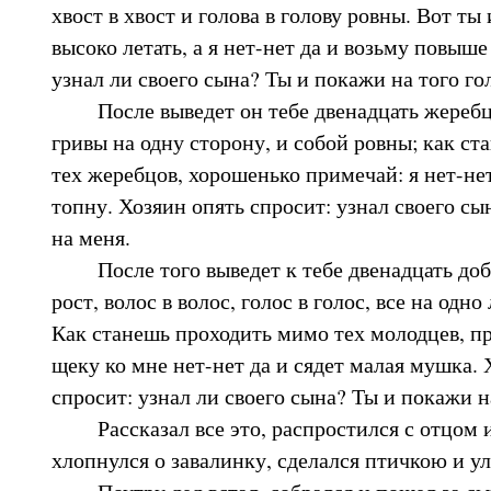
хвост в хвост и голова в голову ровны. Вот ты 
высоко летать, а я нет-нет да и возьму повыше
узнал ли своего сына? Ты и покажи на того го
После выведет он тебе двенадцать жеребцов
гривы на одну сторону, и собой ровны; как с
тех жеребцов, хорошенько примечай: я нет-не
топну. Хозяин опять спросит: узнал своего с
на меня.
После того выведет к тебе двенадцать добр
рост, волос в волос, голос в голос, все на одн
Как станешь проходить мимо тех молодцев, п
щеку ко мне нет-нет да и сядет малая мушка. 
спросит: узнал ли своего сына? Ты и покажи н
Рассказал все это, распростился с отцом и
хлопнулся о завалинку, сделался птичкою и ул
Поутру дед встал, собрался и пошел за сы