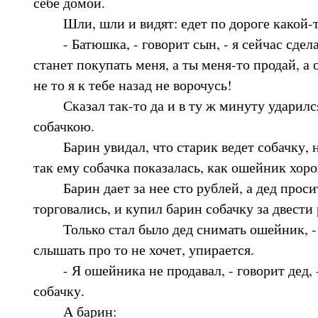
себе домой.
Шли, шли и видят: едет по дороге какой-т
- Батюшка, - говорит сын, - я сейчас сдел
станет покупать меня, а ты меня-то продай, а
не то я к тебе назад не ворочусь!
Сказал так-то да и в ту ж минуту ударился
собачкою.
Барин увидал, что старик ведет собачку, на
так ему собачка показалась, как ошейник хор
Барин дает за нее сто рублей, а дед просит
торговались, и купил барин собачку за двести
Только стал было дед снимать ошейник, - к
слышать про то не хочет, упирается.
- Я ошейника не продавал, - говорит дед, -
собачку.
А барин: