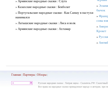
» Армянские народные сказки : Слуга
»
Эскимо
» Казахские народные сказки : Бекболат
бычок
» Португальские народные сказки : Как Саншу в пастухи
»
Францу
нанимался
совы вз
» Латышские народные сказки : Лиса и волк
»
Америк
» Армянские народные сказки : Ахтамар
Крокет
»
Русски
»
Англий
Главная
Партнеры
Обз
оры
|
|
|
Русская народная сказка : Хитрая наука - Сказатель.РФ: Сказочный 
Все права на народные сказки принадлежат народу и авторам, при пе