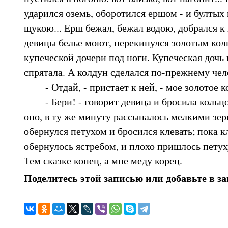
ударился оземь, оборотился ершом - и бултых в
щукою... Ерш бежал, бежал водою, добрался к 
девицы белье моют, перекинулся золотым кол
купеческой дочери под ноги. Купеческая дочь 
спрятала. А колдун сделался по-прежнему чел
- Отдай, - пристает к ней, - мое золотое к
- Бери! - говорит девица и бросила кольцо 
оно, в ту же минуту рассыпалось мелкими зе
обернулся петухом и бросился клевать; пока к
обернулось ястребом, и плохо пришлось петуху
Тем сказке конец, а мне меду корец.
Поделитесь этой записью или добавьте в з