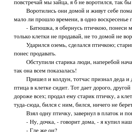
повстречай мы зайца, я б не воротился, так бы
Воротились они домой и живут себе помал
мало ли прошло времени, в одно воскресенье 
- Батюшка, я обернусь птичкою, понеси мен
только клетки не продавай, не то домой не вор
Ударился оземь, сделался птичкою; старик 
понес продавать.
Обступили старика люди, наперебой начали
так она всем показалась!
Пришел и колдун, тотчас признал деда и дог
птица в клетке сидит. Тот дает дорого, другой 
дороже всех; продал ему старик птичку, а клет
туда-сюда, бился с ним, бился, ничего не бере
Взял одну птичку, завернул в платок и по
- Ну, дочка, - говорит дома, - я купил наш
- Где же он?