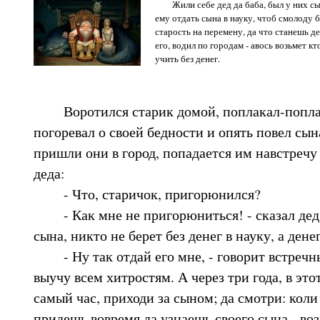
Жили себе дед да баба, был у них сын
ему отдать сына в науку, чтоб смолоду 
старость на перемену, да что станешь де
его, водил по городам - авось возьмет кто
учить без денег.
Воротился старик домой, поплакал-поплак
погоревал о своей бедности и опять повел сына
пришли они в город, попадается им навстречу
деда:
- Что, старичок, пригорюнился?
- Как мне не пригорюниться! - сказал дед. 
сына, никто не берет без денег в науку, а дене
- Ну так отдай его мне, - говорит встречный,
выучу всем хитростям. А через три года, в это
самый час, приходи за сыном; да смотри: коли
придешь вовремя да узнаешь своего сына - воз