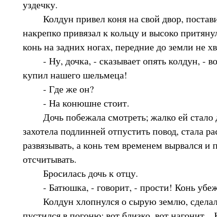
уздечку.
Колдун привел коня на свой двор, постав
накрепко привязал к кольцу и высоко притянул
конь на задних ногах, передние до земли не х
- Ну, дочка, - сказывает опять колдун, - во
купил нашего шельмеца!
- Где же он?
- На конюшне стоит.
Дочь побежала смотреть; жалко ей стало д
захотела подлинней отпустить повод, стала ра
развязывать, а конь тем временем вырвался и 
отсчитывать.
Бросилась дочь к отцу.
- Батюшка, - говорит, - прости! Конь убеж
Колдун хлопнулся о сырую землю, сделалс
пустился в погоню: вот близко, вот нагонит...