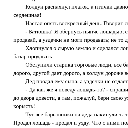
Колдун распахнул платок, а птички давно н
сердешная!
Настал опять воскресный день. Говорит с
- Батюшка! Я обернусь нынче лошадью; см
продавай, а уздечки не моги продавать; не то 
Хлопнулся о сырую землю и сделался лошад
базар продавать.
Обступили старика торговые люди, все ба
дорого, другой дает дорого, а колдун дороже в
Дед продал ему сына, а уздечки не отдает
- Да как же я поведу лошадь-то? - спрашива
до двора довести, а там, пожалуй, бери свою у
корысть!
Тут все барышники на деда накинулись: та
Продал лошадь - продал и узду. Что с ними п