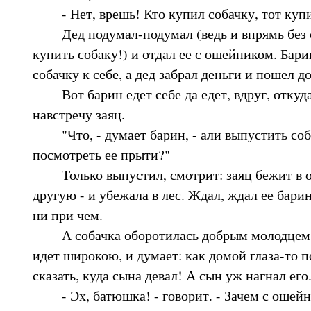
- Нет, врешь! Кто купил собачку, тот купи
Дед подумал-подумал (ведь и впрямь без 
купить собаку!) и отдал ее с ошейником. Бари
собачку к себе, а дед забрал деньги и пошел д
Вот барин едет себе да едет, вдруг, откуда
навстречу заяц.
"Что, - думает барин, - али выпустить соба
посмотреть ее прыти?"
Только выпустил, смотрит: заяц бежит в од
другую - и убежала в лес. Ждал, ждал ее бари
ни при чем.
А собачка оборотилась добрым молодцем. 
идет широкою, и думает: как домой глаза-то по
сказать, куда сына девал! А сын уж нагнал его
- Эх, батюшка! - говорит. - Зачем с ошейн