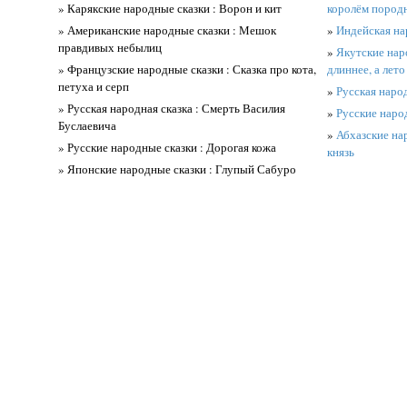
» Карякские народные сказки : Ворон и кит
королём пород
» Американские народные сказки : Мешок
»
Индейская нар
правдивых небылиц
»
Якутские нар
» Французские народные сказки : Сказка про кота,
длиннее, а лето
петуха и серп
»
Русская народ
» Русская народная сказка : Смерть Василия
»
Русские народ
Буслаевича
»
Абхазские нар
» Русские народные сказки : Дорогая кожа
князь
» Японские народные сказки : Глупый Сабуро