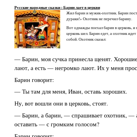
Русские народные сказки : Барин лает в церкви
Жил барин и мужик-охотник. Барин пост
дураки!» Охотник не перечил барину.
Вот однажды поехал барин в церковь, и 
церковь шел. Барин едет, а охотник идет
собой. Охотник сказал:
— Барин, моя сучка принесла щенят. Хорошие 
лают, а есть — негромко лают. Их у меня прос
Барин говорит:
— Ты там для меня, Иван, оставь хороших.
Ну, вот вошли они в церковь, стоят.
— Барин, а барин, — спрашивает охотник, — 
оставить — с громким голосом?
Барин говорит: