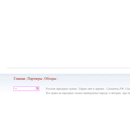
Главная
Партнеры
Обз
оры
|
|
|
Русские народные сказки : Барин лает в церкви - Сказатель.РФ: Ска
Все права на народные сказки принадлежат народу и авторам, при пе