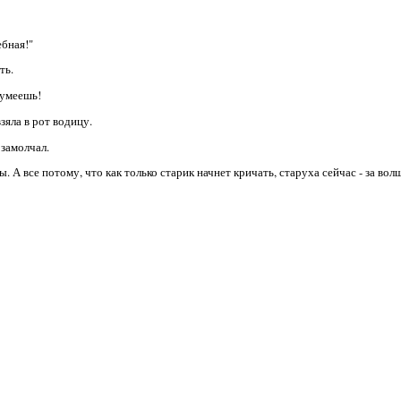
ебная!"
ть.
 умеешь!
зяла в рот водицу.
 замолчал.
ы. А все потому, что как только старик начнет кричать, старуха сейчас - за во