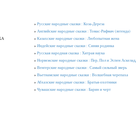
»
Русские народные сказки : Коза-Дереза
»
Английские народные сказки : Томас-Рифмач (легенда)
КА
»
Казахские народные сказки : Любопытная жена
»
Индейские народные сказки : Синяя родинка
»
Русская народная сказка : Хитрая наука
»
Норвежские народные сказки : Пер, Пол и Эспен Аскелад
»
Венгерские народные сказки : Самый сильный зверь
»
Вьетнамские народные сказки : Волшебная черепаха
»
Абхазские народные сказки : Братья-охотники
»
Чувашские народные сказки : Барин и черт