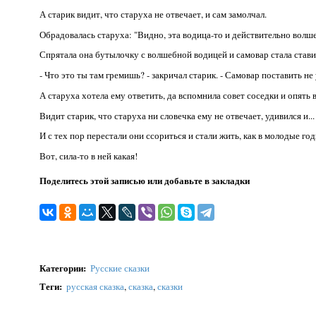
А старик видит, что старуха не отвечает, и сам замолчал.
Обрадовалась старуха: "Видно, эта водица-то и действительно волш
Спрятала она бутылочку с волшебной водицей и самовар стала стави
- Что это ты там гремишь? - закричал старик. - Самовар поставить не
А старуха хотела ему ответить, да вспомнила совет соседки и опять в
Видит старик, что старуха ни словечка ему не отвечает, удивился и...
И с тех пор перестали они ссориться и стали жить, как в молодые год
Вот, сила-то в ней какая!
Поделитесь этой записью или добавьте в закладки
Категории
:
Русские сказки
Теги
:
русская сказка
,
сказка
,
сказки