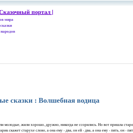
Сказочный портал |
дов мира
 сказки
 народов
ые сказки : Волшебная водица
и молодые, жили хорошо, дружно, никогда не ссорились. Но вот пришла старос
к скажет старухе слово, а она ему - два, он ей - два, а она ему - пять, он - пять