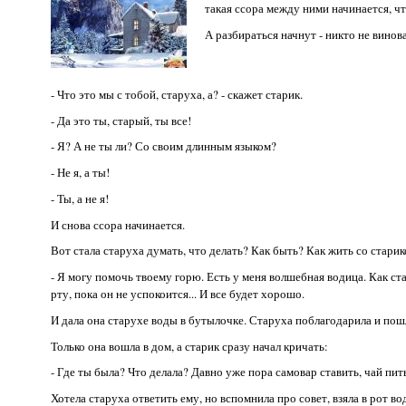
такая ссора между ними начинается, чт
А разбираться начнут - никто не винова
- Что это мы с тобой, старуха, а? - скажет старик.
- Да это ты, старый, ты все!
- Я? А не ты ли? Со своим длинным языком?
- Не я, а ты!
- Ты, а не я!
И снова ссора начинается.
Вот стала старуха думать, что делать? Как быть? Как жить со старик
- Я могу помочь твоему горю. Есть у меня волшебная водица. Как ста
рту, пока он не успокоится... И все будет хорошо.
И дала она старухе воды в бутылочке. Старуха поблагодарила и пош
Только она вошла в дом, а старик сразу начал кричать:
- Где ты была? Что делала? Давно уже пора самовар ставить, чай пить,
Хотела старуха ответить ему, но вспомнила про совет, взяла в рот во