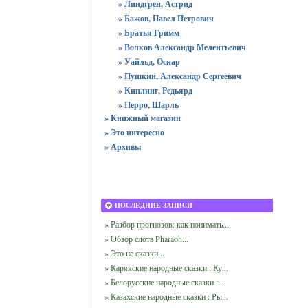
» Линдгрен, Астрид
» Бажов, Павел Петрович
» Братья Гримм
» Волков Александр Мелентьевич
» Уайльд, Оскар
» Пушкин, Александр Сергеевич
» Киплинг, Редьярд
» Перро, Шарль
» Книжный магазин
» Это интересно
» Архивы
ПОСЛЕДНИЕ ЗАПИСИ
» Разбор прогнозов: как понимать...
» Обзор слота Pharaoh...
» Это не сказки...
» Карякские народные сказки : Ку...
» Белорусские народные сказки : ...
» Казахские народные сказки : Ры...