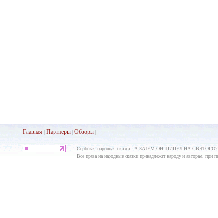
Главная
Партнеры
Обз
оры
|
|
|
Сербская народная сказка : А ЗАЧЕМ ОН ШИПЕЛ НА СВЯТОГО? - С
Все права на народные сказки принадлежат народу и авторам, при пе