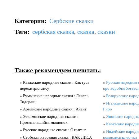
Категории
:
Сербские сказки
Теги
:
сербская сказка
,
сказка
,
сказки
Также рекомендуем почитать:
» Казахские народные сказки : Как гусь
»
Русская народная 
перехитрил лису
про воробья богато
» Румынские народные сказки : Лекарь
»
Белорусские народ
Тодераш
»
Итальянские народ
» Армянские народные сказки : Анаит
Гиро
» Эскимосские народные сказки :
»
Японские народные
Прославившийся мышонок
»
Казахские народн
» Русские народные сказки : О цыгане
»
Индейские народны
» Сербская народная сказка : КАК ЛИСА
появились колючки