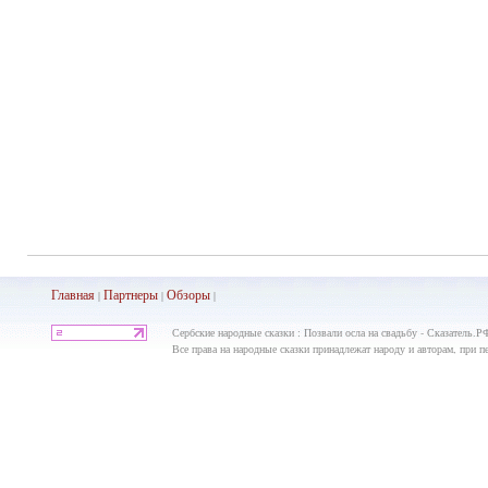
Главная
Партнеры
Обз
оры
|
|
|
Сербские народные сказки : Позвали осла на свадьбу - Сказатель.РФ
Все права на народные сказки принадлежат народу и авторам, при пе