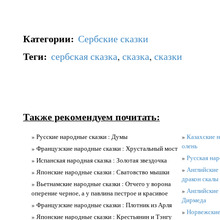
Категории
:
Сербские сказки
Теги
:
сербская сказка
,
сказка
,
сказки
Также рекомендуем почитать:
» Русские народные сказки : Думы
»
Казахские н
олень
» Французские народные сказки : Хрустальный мост
»
Русская нар
» Испанская народная сказка : Золотая звездочка
»
Английские
» Японские народные сказки : Сватовство мышки
дракон скалы
» Вьетнамские народные сказки : Отчего у ворона
»
Английские 
оперение черное, а у павлина пестрое и красивое
Дирмеда
» Французские народные сказки : Плотник из Арля
»
Норвежские 
» Японские народные сказки : Крестьянин и Тэнгу