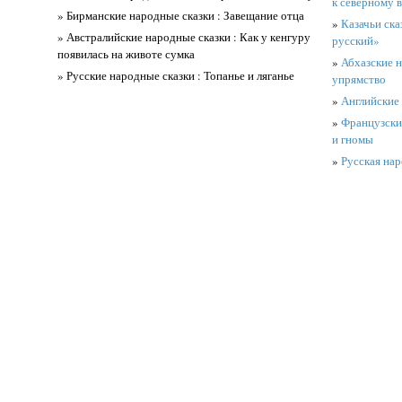
к северному в
» Бирманские народные сказки : Завещание отца
»
Казачьи ска
» Австралийские народные сказки : Как у кенгуру
русский»
появилась на животе сумка
»
Абхазские н
» Русские народные сказки : Топанье и ляганье
упрямство
»
Английские 
»
Французские
и гномы
»
Русская нар