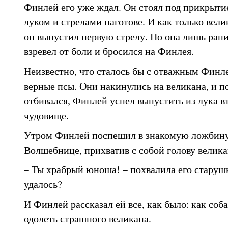
Финлей его уже ждал. Он стоял под прикрыти
луком и стрелами наготове. И как только вели
он выпустил первую стрелу. Но она лишь рани
взревел от боли и бросился на Финлея.
Неизвестно, что сталось бы с отважным Финле
верные псы. Они накинулись на великана, и по
отбивался, Финлей успел выпустить из лука в
чудовище.
Утром Финлей поспешил в знакомую ложбину
Волшебнице, прихватив с собой голову велика
– Ты храбрый юноша! – похвалила его старушк
удалось?
И Финлей рассказал ей все, как было: как соб
одолеть страшного великана.