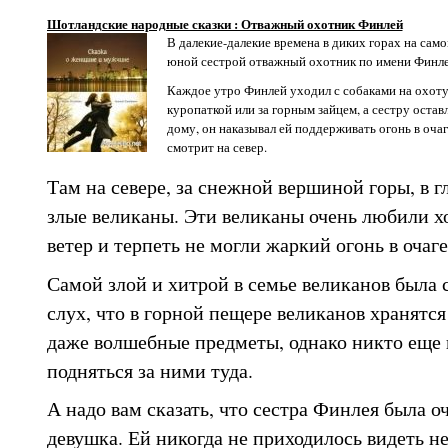
Шотландские народные сказки : Отважный охотник Финлей
В далекие-далекие времена в диких горах на сам
юной сестрой отважный охотник по имени Финле
Каждое утро Финлей уходил с собаками на охоту 
куропаткой или за горным зайцем, а сестру остав
дому, он наказывал ей поддерживать огонь в очаг
смотрит на север.
Там на севере, за снежной вершиной горы, в 
злые великаны. Эти великаны очень любили 
ветер и терпеть не могли жаркий огонь в очаге
Самой злой и хитрой в семье великанов была 
слух, что в горной пещере великанов хранятс
даже волшебные предметы, однако никто еще 
подняться за ними туда.
А надо вам сказать, что сестра Финлея была о
девушка. Ей никогда не приходилось видеть н