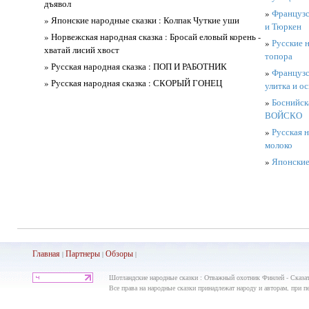
дъявол
»
Французс
» Японские народные сказки : Колпак Чуткие уши
и Тюркен
» Норвежская народная сказка : Бросай еловый корень -
»
Русские н
хватай лисий хвост
топора
» Русская народная сказка : ПОП И РАБОТНИК
»
Французск
» Русская народная сказка : СКОРЫЙ ГОНЕЦ
улитка и о
»
Боснийск
ВОЙСКО
»
Русская н
молоко
»
Японские
Главная
Партнеры
Обз
оры
|
|
|
Шотландские народные сказки : Отважный охотник Финлей - Сказат
Все права на народные сказки принадлежат народу и авторам, при пе