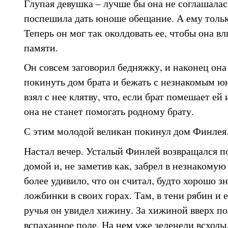
Глупая девушка – лучше бы она не соглашалась
поспешила дать юноше обещание. А ему только
Теперь он мог так околдовать ее, чтобы она вл
памяти.
Он совсем заговорил бедняжку, и наконец она
покинуть дом брата и бежать с незнакомым ю
взял с нее клятву, что, если брат помешает ей 
она не станет помогать родному брату.
С этим молодой великан покинул дом Финлея
Настал вечер. Усталый Финлей возвращался п
домой и, не заметив как, забрел в незнакомую
более удивило, что он считал, будто хорошо з
ложбинки в своих горах. Там, в тени рябин и 
ручья он увидел хижину. За хижиной вверх по
вспаханное поле. На нем уже зеленели всходы,