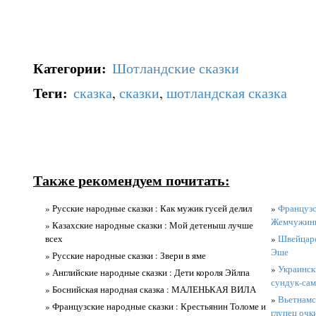
Категории
:
Шотландские сказки
Теги
:
сказка
,
сказки
,
шотландская сказка
Также рекомендуем почитать:
» Русские народные сказки : Как мужик гусей делил
»
Французс
Жемчужин
» Казахские народные сказки : Мой детеныш лучше
всех
»
Швейцарс
Эше
» Русские народные сказки : Звери в яме
»
Украинск
» Английские народные сказки : Дети короля Эйлпа
сундук-сам
» Боснийская народная сказка : МАЛЕНЬКАЯ ВИЛА
»
Вьетнамс
» Французские народные сказки : Крестьянин Толоме и
глупец очк