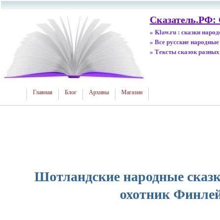
Сказатель.РФ: 
» Klaw.ru : сказки наро
» Все русские народные
» Тексты сказок разных
Главная
Блог
Архивы
Магазин
Шотландские народные сказ
охотник Финле