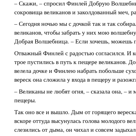
– Скажи, – спросил Финлей Добрую Волшебниц
сокровища великанов и заколдованный меч, р
– Сегодня ночью мы с дочкой так и так собир
великанов, чтобы забрать у них мою волшебну
Добрая Волшебница. – Если хочешь, можешь п
Отважный Финлей с радостью согласился. И ко
трое пустились в путь к пещере великанов. 
велела дочке и Финлею набрать побольше сухо
вереск она сложила у входа в пещеру и разожг
– Великаны не любят огня, – сказала она, – и
пещеры.
Так оно все и вышло. Дым от горящего вереск
вскоре оттуда высунулась голова молодого вел
слезились от дыма, он чихал и совсем задыхал