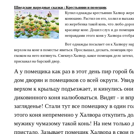
Шведские народные сказки : Крестьянин и помещик
Купил однажды крестьянин Халвор жереб
конюшню. Растил он его, холил и выхажи
из жеребенка такой конь, что любо-доро
красавце коне. Дошел слух и до помещик
неправдами этого коня у Халвора отобра
Вот однажды посылает он к Халвору нар
верхом на коне в поместье явиться. Прослышал, дескать, помещик про 
глазком на него взглянуть. Смекнул Халвор, какое помещик дело затеял,
прискакал на барский двор.
А у помещика как раз в этот день пир горой бы
дом дворян и помещиков со всей округи. Увид
верхом к крыльцу подъезжает, и кинулись они
диковинного коня налюбоваться. Видят - и впря
загляденье! Стали тут все помещику в один го
этого коня непременно у Халвора откупить дол
мужику чумазому такой конь! На нем только 
пристало. Зазывает помещик Халвора в свои по