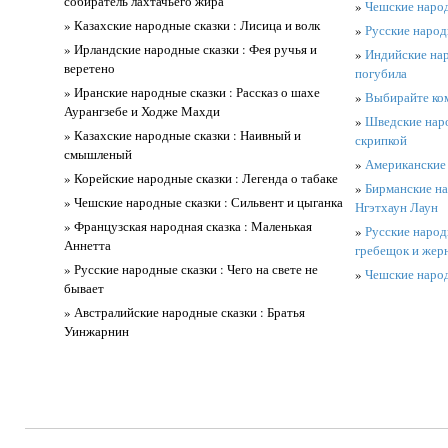
собиратель лахтачьего жира
»
Чешские народ
» Казахские народные сказки : Лисица и волк
»
Русские народн
» Ирландские народные сказки : Фея ручья и
»
Индийские нар
веретено
погубила
» Иранские народные сказки : Рассказ о шахе
»
Выбирайте ком
Аурангзебе и Ходже Махди
»
Шведские наро
» Казахские народные сказки : Наивный и
скрипкой
смышленый
»
Американские 
» Корейские народные сказки : Легенда о табаке
»
Бирманские на
» Чешские народные сказки : Сильвент и цыганка
Нгэтхаун Лаун
» Французская народная сказка : Маленькая
»
Русские народ
Аннетта
гребещок и жер
» Русские народные сказки : Чего на свете не
»
Чешские народ
бывает
» Австралийские народные сказки : Братья
Уинжарнин