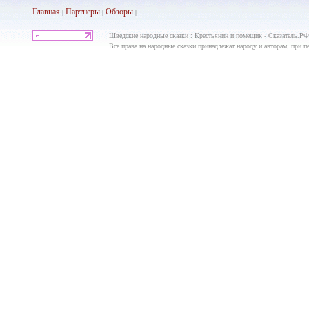
Главная
Партнеры
Обз
оры
|
|
|
Шведские народные сказки : Крестьянин и помещик - Сказатель.РФ:
Все права на народные сказки принадлежат народу и авторам, при пе