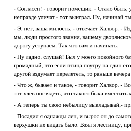
- Согласен! - говорит помещик. - Стало быть, у
неправде уличат - тот выиграл. Ну, начинай ты
- Э, нет, ваша милость, - отвечает Халвор. - И
мы, люди простого звания, вашему дворянско
дорогу уступаем. Так что вам и начинать.
- Ну ладно, слушай! Был у моего покойного б
громадный, что если птица поутру на один его 
другой вздумает перелететь, то раньше вечера 
- Что ж, бывает и такое, - говорит Халвор. - В
тот хлев поглядеть, что такого быка вместить 
- А теперь ты свою небылицу выкладывай,- п
- Посадил я однажды лен, и вырос он до самого
верхушки не видать было. Взял я лестницу, пр