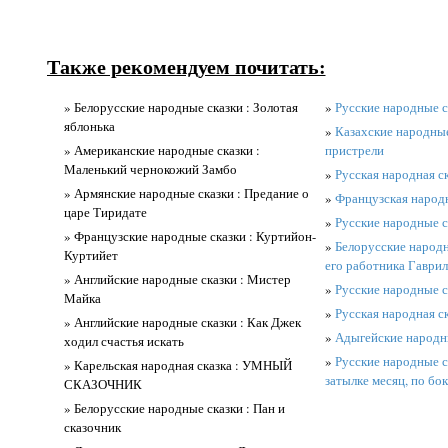
Также рекомендуем почитать:
» Белорусские народные сказки : Золотая
»
Русские народные с
яблонька
»
Казахские народные
» Американские народные сказки :
пристрели
Маленький чернокожий Замбо
»
Русская народная ск
» Армянские народные сказки : Предание о
»
Французская народн
царе Тиридате
»
Русские народные с
» Французские народные сказки : Куртийон-
»
Белорусские народн
Куртийет
его работника Гаври
» Английские народные сказки : Мистер
»
Русские народные ск
Майка
»
Русская народная ск
» Английские народные сказки : Как Джек
»
Адыгейские народны
ходил счастья искать
»
Русские народные ск
» Карельская народная сказка : УМНЫЙ
затылке месяц, по бо
СКАЗОЧНИК
» Белорусские народные сказки : Пан и
сказочник