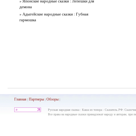
» Японские народные сказки : Лепешки для
демона
» Адыгейские народные сказки : Губная
гармошка
Главная
Партнеры
Обз
оры
|
|
|
Русская народная сказка : Каша из топора - Сказатель.РФ: Сказочны
Все права на народные сказки принадлежат народу и авторам, при пе