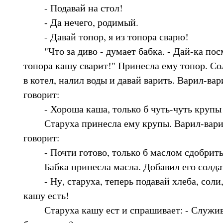
- Подавай на стол!
- Да нечего, родимый.
- Давай топор, я из топора сварю!
"Что за диво - думает бабка. - Дай-ка посм
топора кашу сварит!" Принесла ему топор. Со
в котел, налил воды и давай варить. Варил-вар
говорит:
- Хороша каша, только б чуть-чуть крупы 
Старуха принесла ему крупы. Варил-варил 
говорит:
- Почти готово, только б маслом сдобрить
Бабка принесла масла. Добавил его солдат
- Ну, старуха, теперь подавай хлеба, соли,
кашу есть!
Старуха кашу ест и спрашивает: - Служивы