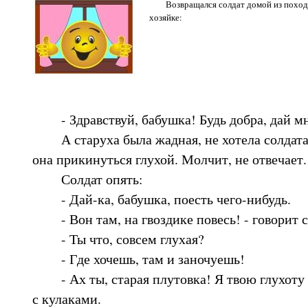
Возвращался солдат домой из похода,
хозяйке:
- Здравствуй, бабушка! Будь добра, дай мне
А старуха была жадная, не хотела солдата 
она прикинуться глухой. Молчит, не отвечает.
Солдат опять:
- Дай-ка, бабушка, поесть чего-нибудь.
- Вон там, на гвоздике повесь! - говорит с
- Ты что, совсем глухая?
- Где хочешь, там и заночуешь!
- Ах ты, старая плутовка! Я твою глухоту в
с кулаками.