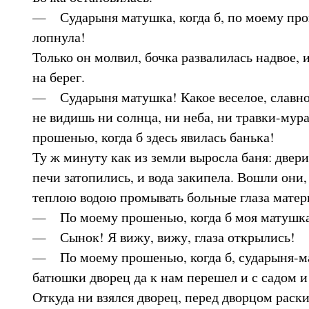
— Сударыня матушка, когда б, по моему про
лопнула!
Только он молвил, бочка развалилась надвое,
на берег.
— Сударыня матушка! Какое веселое, славное
не видишь ни солнца, ни неба, ни травки-мур
прошенью, когда б здесь явилась банька!
Ту ж минуту как из земли выросла баня: двери
печи затопились, и вода закипела. Вошли они, 
теплою водою промывать больные глаза матер
— По моему прошенью, когда б моя матушка
— Сынок! Я вижу, вижу, глаза открылись!
— По моему прошенью, когда б, сударыня-ма
батюшки дворец да к нам перешел и с садом и
Откуда ни взялся дворец, перед дворцом раскин