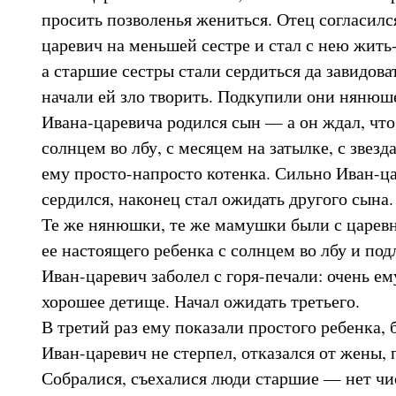
просить позволенья жениться. Отец согласилс
царевич на меньшей сестре и стал с нею жить
а старшие сестры стали сердиться да завидова
начали ей зло творить. Подкупили они нянюше
Ивана-царевича родился сын — а он ждал, что
солнцем во лбу, с месяцем на затылке, с звез
ему просто-напросто котенка. Сильно Иван-ца
сердился, наконец стал ожидать другого сына.
Те же нянюшки, те же мамушки были с царевн
ее настоящего ребенка с солнцем во лбу и по
Иван-царевич заболел с горя-печали: очень ем
хорошее детище. Начал ожидать третьего.
В третий раз ему показали простого ребенка, б
Иван-царевич не стерпел, отказался от жены, 
Собралися, съехалися люди старшие — нет чис