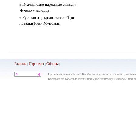
» Итальянские народные сказки :
Чучело у колодца
» Русская народная сказка : Три
поездки Ильи Муромца
Главная
Партнеры
Обз
оры
|
|
|
Русская народная сказка : Во лбу солнце, на затылке месяц, по бока
Все права на народные сказки принадлежат народу и авторам, при пе