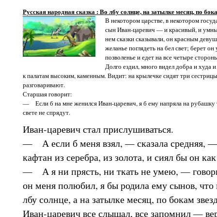
Русская народная сказка : Во лбу солнце, на затылке месяц, по бок
В некотором царстве, в некотором госуд
сын Иван-царевич — и красивый, и умный
нем сказки сказывали, он красным девуш
желанье поглядеть на бел свет; берет он
позволенье и едет на все четыре стороны
Долго ездил, много видел добра и худа 
к палатам высоким, каменным. Видит: на крылечке сидят три сестриц
разговаривают.
Старшая говорит:
— Если б на мне женился Иван-царевич, я б ему напряла на рубашку т
свете не спрядут.
Иван-царевич стал прислушиваться.
— А если б меня взял, — сказала средняя, —
кафтан из серебра, из золота, и сиял бы он ка
— А я ни прясть, ни ткать не умею, — говор
он меня полюбил, я бы родила ему сынов, что 
лбу солнце, а на затылке месяц, по бокам звез
Иван-царевич все слышал, все запомнил — вер