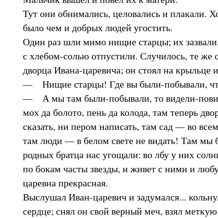
Тут они обнимались, целовались и плакали. Х
было чем и добрых людей угостить.
Один раз шли мимо нищие старцы; их зазвали
с хлебом-солью отпустили. Случилось, те же
дворца Ивана-царевича; он стоял на крыльце и
— Нищие старцы! Где вы были-побывали, чт
— А мы там были-побывали, то видели-повид
мох да болото, пень да колода, там теперь дво
сказать, ни пером написать, там сад — во всем
там люди — в белом свете не видать! Там мы 
родных братца нас угощали: во лбу у них солн
по бокам часты звезды, и живет с ними и любу
царевна прекрасная.
Выслушал Иван-царевич и задумался... кольнул
сердце; снял он свой верный меч, взял меткую