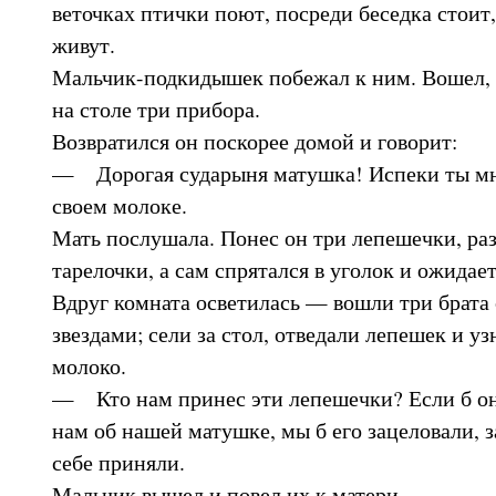
веточках птички поют, посреди беседка стоит,
живут.
Мальчик-подкидышек побежал к ним. Вошел, 
на столе три прибора.
Возвратился он поскорее домой и говорит:
— Дорогая сударыня матушка! Испеки ты мн
своем молоке.
Мать послушала. Понес он три лепешечки, ра
тарелочки, а сам спрятался в уголок и ожидает
Вдруг комната осветилась — вошли три брата 
звездами; сели за стол, отведали лепешек и у
молоко.
— Кто нам принес эти лепешечки? Если б он 
нам об нашей матушке, мы б его зацеловали, з
себе приняли.
Мальчик вышел и повел их к матери.