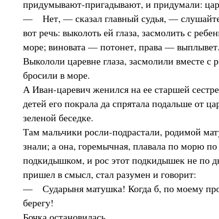
придумывают-пригадывают, и придумали: царе
— Нет, — сказал главный судья, — слушайте 
вот речь: выколоть ей глаза, засмолить с ребен
море; виновата — потонет, права — выплывет
Выкололи царевне глаза, засмолили вместе с р
бросили в море.
А Иван-царевич женился на ее старшей сестре,
детей его покрала да спрятала подальше от ца
зеленой беседке.
Там мальчики росли-подрастали, родимой мат
знали; а она, горемычная, плавала по морю по
подкидышком, и рос этот подкидышек не по дн
пришел в смысл, стал разумен и говорит:
— Сударыня матушка! Когда б, по моему пр
берегу!
Бочка остановилась.