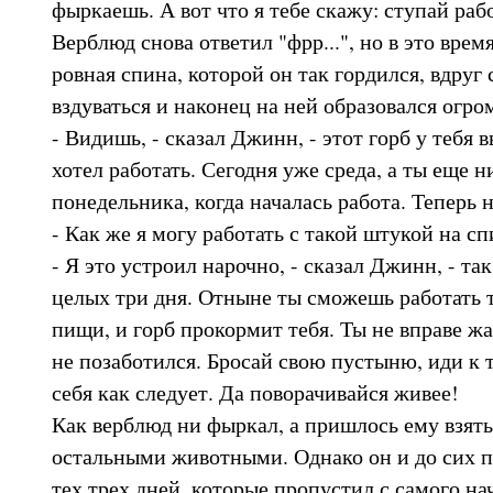
фыркаешь. А вот что я тебе скажу: ступай рабо
Верблюд снова ответил "фрр...", но в это время
ровная спина, которой он так гордился, вдруг 
вздуваться и наконец на ней образовался огро
- Видишь, - сказал Джинн, - этот горб у тебя 
хотел работать. Сегодня уже среда, а ты еще н
понедельника, когда началась работа. Теперь н
- Как же я могу работать с такой штукой на сп
- Я это устроил нарочно, - сказал Джинн, - та
целых три дня. Отныне ты сможешь работать т
пищи, и горб прокормит тебя. Ты не вправе жал
не позаботился. Бросай свою пустыню, иди к 
себя как следует. Да поворачивайся живее!
Как верблюд ни фыркал, а пришлось ему взятьс
остальными животными. Однако он и до сих п
тех трех дней, которые пропустил с самого нач