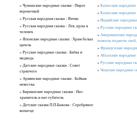
» Чувашские народные сказки : Пирог
»
Казахские народные с
веревочкой
»
Казахские народные 
» Русская народная сказка : Яичко
»
Индийские народные 
» Русская народная сказка : Лев, щука и
»
Русские народные ска
человек
»
Американские народн
» Японские народные сказки : Храм белых
помогла поджечь свой
цапель
»
Французские народны
» Русские народные сказки : Бабка и
»
Абхазские народные 
медведь
»
Русские народные ска
» Датские народные сказки : Совет
»
Чешские народные ск
стряпчего
» Армянские народные сказки : Бойкая
невестка
» Бирманские народные сказки : Нат-
хранитель и нат-губитель
» Детские сказки П.П.Бажова : Серебряное
копытце