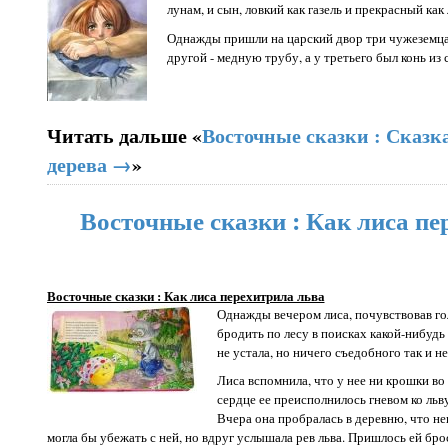
лунам, и сын, ловкий как газель и прекрасный как 
Однажды пришли на царский двор три чужеземца.
другой - медную трубу, а у третьего был конь из 
Читать дальше «
Восточные сказки : Сказка
дерева →
»
Восточные сказки : Как лиса пе
Восточные сказки : Как лиса перехитрила льва
Однажды вечером лиса, почувствовав гол
бродить по лесу в поисках какой-нибудь
не устала, но ничего съедобного так и не
Лиса вспомнила, что у нее ни крошки во 
сердце ее преисполнилось гневом ко льв
Вчера она пробралась в деревню, что неп
могла бы убежать с ней, но вдруг услышала рев льва. Пришлось ей брос