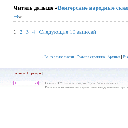
Читать дальше «
Венгерские народные сказ
→
»
1
2
3
4
|
Следующие 10 записей
« Венгерские сказки
|
Главная страница
|
Архивы
|
Вь
Главная
Партнеры
|
|
Сказатель.РФ: Сказочный портал: Архив Восточные сказки
Все права на народные сказки принадлежат народу и авторам, при пе