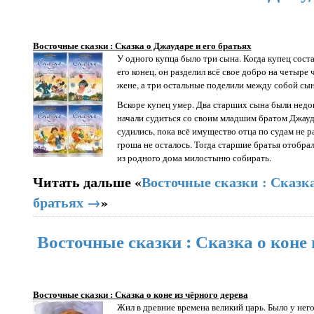
Восточные сказки : Сказка о Джаударе и его братьях
У одного купца было три сына. Когда купец соста
его конец, он разделил всё свое добро на четыре 
жене, а три остальные поделили между собой сын
Вскоре купец умер. Два старших сына были нед
начали судиться со своим младшим братом Джауда
судились, пока всё имущество отца по судам не р
гроша не осталось. Тогда старшие братья отобрал
из родного дома милостыню собирать.
Читать дальше «
Восточные сказки : Сказка
братьях →
»
Восточные сказки : Сказка о коне 
Восточные сказки : Сказка о коне из чёрного дерева
Жил в древние времена великий царь. Было у не