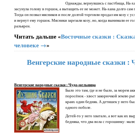
Однажды, вернувшись с пастбища, На-хан
засунула голову в горшок, а вытащить ее не может. На-хана долго сам
Тогда он позвал мясников и после долгой торговли продал им козу с ус
и вернут ему горшок. Мясники зарезали козу, но, когда вынимали ее го
разъярен.
Читать дальше «
Восточные сказки : Сказк
человеке →
»
Венгерские народные сказки : 
Венгерские народные сказки : Чудо-мельница
Было это там, где и не было, за морем ак
поросёнок - хвост закорючкой землю рыт
краях один бедняк. А детишек у него был
одного поболе.
Детей-то у него хватало, а вот как их в
бедняка, что два вола с горошинку: малю