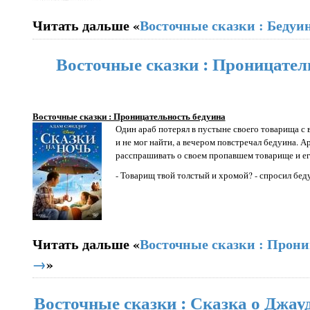
Читать дальше «
Восточные сказки : Бедуи
Восточные сказки : Проницател
Восточные сказки : Проницательность бедуина
Один араб потерял в пустыне своего товарища с 
и не мог найти, а вечером повстречал бедуина. А
расспрашивать о своем пропавшем товарище и ег
- Товарищ твой толстый и хромой? - спросил бед
Читать дальше «
Восточные сказки : Прони
→
»
Восточные сказки : Сказка о Джауд