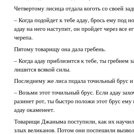
Четвертому лисица отдала коготь со своей зад
– Когда подойдет к тебе адау, брось ему под но
адау на него наступит, он пройдет через все е
черепа.
Пятому товарищу она дала гребень.
– Когда адау приблизится к тебе, ты гребнем з
лишится всякой силы.
Последнему же лиса подала точильный брус и 
– Возьми этот точильный брус. Если адау захо
разинет рот, ты быстро положи этот брус ему 
адау окаменеет.
Товарищи Джаныма поступили, как их научила
злых великанов. Потом они поспешили вызво