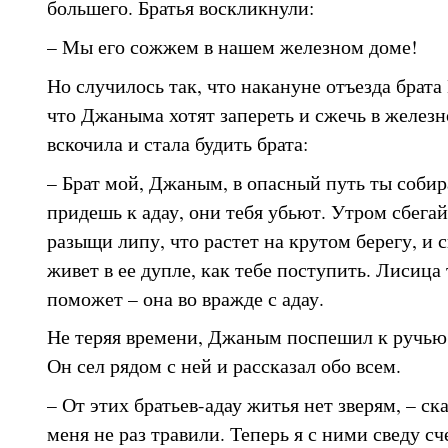
большего. Братья воскликнули:
– Мы его сожжем в нашем железном доме!
Но случилось так, что накануне отъезда брата 
что Джаныма хотят запереть и сжечь в железн
вскочила и стала будить брата:
– Брат мой, Джаным, в опасный путь ты собир
придешь к адау, они тебя убьют. Утром сбега
разыщи липу, что растет на крутом берегу, и 
живет в ее дупле, как тебе поступить. Лисица 
поможет – она во вражде с адау.
Не теряя времени, Джаным поспешил к ручью 
Он сел рядом с ней и рассказал обо всем.
– От этих братьев-адау житья нет зверям, – ск
меня не раз травили. Теперь я с ними сведу с