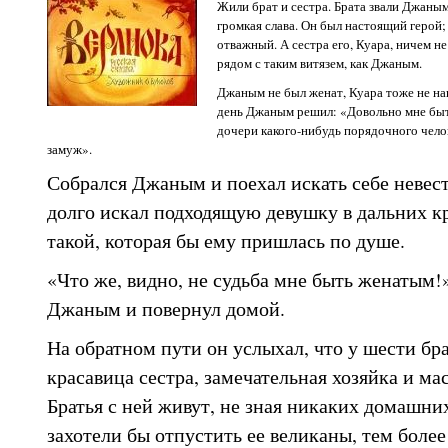
Жили брат и сестра. Брата звали Джаным
громкая слава. Он был настоящий геро
отважный. А сестра его, Куара, ничем н
рядом с таким витязем, как Джаным.
Джаным не был женат, Куара тоже не н
день Джаным решил: «Довольно мне быт
дочери какого-нибудь порядочного чело
замуж».
Собрался Джаным и поехал искать себе невест
долго искал подходящую девушку в дальних кр
такой, которая бы ему пришлась по душе.
«Что же, видно, не судьба мне быть женатым!
Джаным и повернул домой.
На обратном пути он услыхал, что у шести бра
красавица сестра, замечательная хозяйка и мас
Братья с ней живут, не зная никаких домашних
захотели бы отпустить ее великаны, тем более