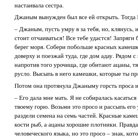
настаивала сестра.
Джаным вынужден был все ей открыть. Тогда 
– Джаным, пусть умру я за тебя, но, клянусь, и
стоит отчаиваться! Все тебе удастся! Запряги
берег моря. Собери побольше красных камешк
доверху и поезжай туда, где дом адау. Рядом 
напротив того урочища, где обитают ацаны, т
русло. Высыпь в него камешки, которые ты пр
Потом она протянула Джаныму горсть проса и
– Его дала мне мать. Я не собиралась касаться
твоему горю. Возьми это просо и рассыпь его 
раздели семена на семь частей. Красные каме
кости рыб, а ацаны хорошие плотники. Правд
человеческого языка, но это просо – знак, кот