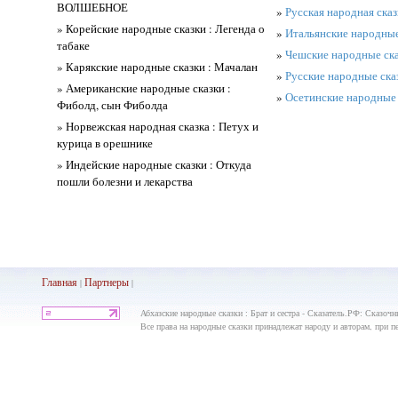
ВОЛШЕБНОЕ
»
Русская народная сказ
» Корейские народные сказки : Легенда о
»
Итальянские народные
табаке
»
Чешские народные ска
» Карякские народные сказки : Мачалан
»
Русские народные сказ
» Американские народные сказки :
»
Осетинские народные 
Фиболд, сын Фиболда
» Норвежская народная сказка : Петух и
курица в орешнике
» Индейские народные сказки : Откуда
пошли болезни и лекарства
Главная
Партнеры
|
|
Абхазские народные сказки : Брат и сестра - Сказатель.РФ: Сказочн
Все права на народные сказки принадлежат народу и авторам, при пе