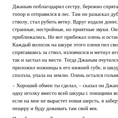
Джаным поблагодарил сестру, бережно спрята
топор и отправился в лес. Там он разыскал дуб
стволу, стал рубить ветку. Вдруг издали доне
странные, нестройные, но приятные звуки. Он
приближались. Но вот прибежал олень и остан
Каждый волосок на шкуре этого оленя пел св
спрятавшись за ствол, изловчился и метнул иго
так и застыл на месте. Тогда Джаным очутился
приложил ножницы к его нижней губе, и шкур
сползла, упала на землю. Олень остался голым
– Хороший обмен ты сделал, – сказал он Джа
одну иголку вместо всей шкуры с поющими во
если на мне не вырастет новая шерсть, я забе
пещеру и буду доживать там свой век.