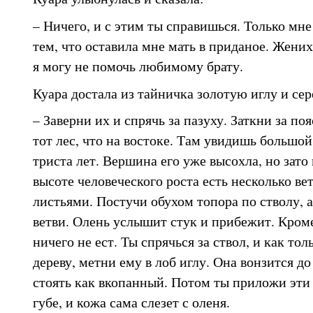
– Ничего, и с этим ты справишься. Только мн
тем, что оставила мне мать в приданое. Жениха
я могу не помочь любимому брату.
Куара достала из тайничка золотую иглу и с
– Заверни их и спрячь за пазуху. Заткни за по
тот лес, что на востоке. Там увидишь большой
триста лет. Вершина его уже высохла, но зато 
высоте человеческого роста есть несколько ве
листьями. Постучи обухом топора по стволу, 
ветви. Олень услышит стук и прибежит. Кроме
ничего не ест. Ты спрячься за ствол, и как тол
дереву, метни ему в лоб иглу. Она вонзится до 
стоять как вкопанный. Потом ты приложи эти
губе, и кожа сама слезет с оленя.