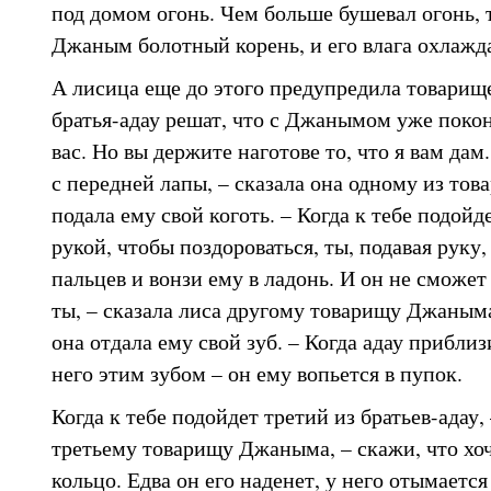
под домом огонь. Чем больше бушевал огонь,
Джаным болотный корень, и его влага охлажд
А лисица еще до этого предупредила товарищ
братья-адау решат, что с Джанымом уже покон
вас. Но вы держите наготове то, что я вам дам
с передней лапы, – сказала она одному из то
подала ему свой коготь. – Когда к тебе подойд
рукой, чтобы поздороваться, ты, подавая руку
пальцев и вонзи ему в ладонь. И он не сможет
ты, – сказала лиса другому товарищу Джаныма,
она отдала ему свой зуб. – Когда адау приблизи
него этим зубом – он ему вопьется в пупок.
Когда к тебе подойдет третий из братьев-адау,
третьему товарищу Джаныма, – скажи, что хо
кольцо. Едва он его наденет, у него отымается