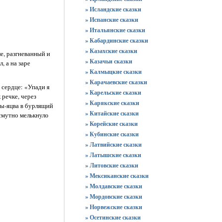
» Исландские сказки
» Испанские сказки
» Итальянские сказки
» Кабардинские сказки
» Казахские сказки
е, разгневанный и
» Казачьи сказки
, а на заре
» Калмыцкие сказки
» Карачаевские сказки
 сердце: «Упади я
» Карельские сказки
 речке, через
» Карякские сказки
пы-яцва в бурлящий
» Китайские сказки
 смутно мелькнуло
» Корейские сказки
» Кубинские сказки
» Латвийские сказки
» Латышские сказки
» Литовские сказки
» Мексиканские сказки
» Молдавские сказки
» Мордовские сказки
» Норвежские сказки
» Осетинские сказки