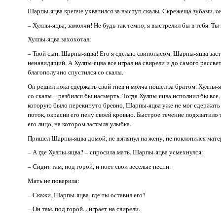
Шарпы-яцва крепче ухватился за выступ скалы. Скрежеща зубами, он
– Хулпы-яцва, замолчи! Не будь так темно, я выстрелил бы в тебя. Ты 
Хулпы-яцва захохотал:
– Твой сын, Шарпы-яцва! Его я сделаю свинопасом. Шарпы-яцва засто
ненавидящий. А Хулпы-яцва все играл на свирели и до самого рассвет
благополучно спустился со скалы.
Он решил пока сдержать свой гнев и молча пошел за братом. Хулпы-я
со скалы – разбился бы насмерть. Тогда Хулпы-яцва исполнил бы все,
которую было перекинуто бревно, Шарпы-яцва уже не мог сдержать с
поток, окрасив его пену своей кровью. Быстрое течение подхватило 
его лицо, на котором застыла улыбка.
Пришел Шарпы-яцва домой, не взглянул на жену, не поклонился мате
– А где Хулпы-яцва? – спросила мать. Шарпы-яцва усмехнулся:
– Сидит там, под горой, и поет свои веселые песни.
Мать не поверила:
– Скажи, Шарпы-яцва, где ты оставил его?
– Он там, под горой... играет на свирели.