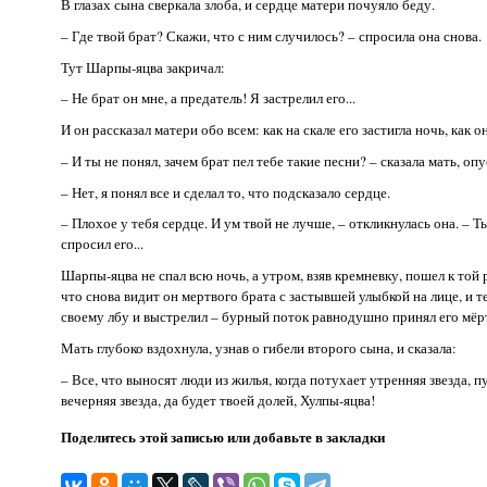
В глазах сына сверкала злоба, и сердце матери почуяло беду.
– Где твой брат? Скажи, что с ним случилось? – спросила она снова.
Тут Шарпы-яцва закричал:
– Не брат он мне, а предатель! Я застрелил его...
И он рассказал матери обо всем: как на скале его застигла ночь, как 
– И ты не понял, зачем брат пел тебе такие песни? – сказала мать, опу
– Нет, я понял все и сделал то, что подсказало сердце.
– Плохое у тебя сердце. И ум твой не лучше, – откликнулась она. – Ты
спросил его...
Шарпы-яцва не спал всю ночь, а утром, взяв кремневку, пошел к той р
что снова видит он мертвого брата с застывшей улыбкой на лице, и 
своему лбу и выстрелил – бурный поток равнодушно принял его мёрт
Мать глубоко вздохнула, узнав о гибели второго сына, и сказала:
– Все, что выносят люди из жилья, когда потухает утренняя звезда, п
вечерняя звезда, да будет твоей долей, Хулпы-яцва!
Поделитесь этой записью или добавьте в закладки