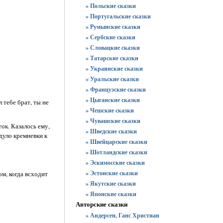
» Польские сказки
» Португальские сказки
» Румынские сказки
» Сербские сказки
» Словацкие сказки
» Татарские сказки
» Украинские сказки
» Уральские сказки
» Французские сказки
» Цыганские сказки
л тебе брат, ты не
» Чешские сказки
» Чувашские сказки
ток. Казалось ему,
» Шведские сказки
дуло кремневки к
» Швейцарские сказки
» Шотландские сказки
» Эскимосские сказки
» Эстонские сказки
ом, когда всходит
» Якутские сказки
» Японские сказки
Авторские сказки
» Андерсен, Ганс Христиан