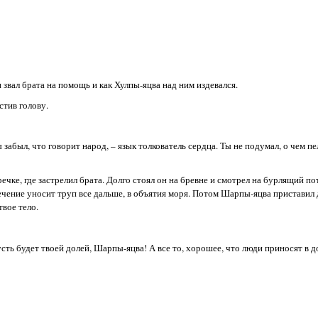
он звал брата на помощь и как Хулпы-яцва над ним издевался.
стив голову.
 забыл, что говорит народ, – язык толкователь сердца. Ты не подумал, о чем пе
ечке, где застрелил брата. Долго стоял он на бревне и смотрел на бурлящий по
течение уносит труп все дальше, в объятия моря. Потом Шарпы-яцва приставил 
вое тело.
усть будет твоей долей, Шарпы-яцва! А все то, хорошее, что люди приносят в д