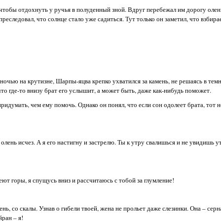
чтобы отдохнуть у ручья в полуденный зной. Вдруг перебежал им дорогу оле
преследовал, что солнце стало уже садиться. Тут только он заметил, что взбир
ночью на крутизне, Шарпы-яцва крепко ухватился за камень, не решаясь в тем
 что где-то внизу брат его услышит, а может быть, даже как-нибудь поможет.
ридумать, чем ему помочь. Однако он понял, что если сон одолеет брата, тот 
олень исчез. А я его настигну и застрелю. Ты к утру свалишься и не увидишь у
алеют горы, я спущусь вниз и рассчитаюсь с тобой за глумление!
ень, со скалы. Узнав о гибели твоей, жена не прольет даже слезинки. Она – серн
ран – я!