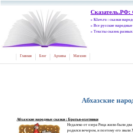
Сказатель.РФ:
» Klaw.ru : сказки наро
» Все русские народные
» Тексты сказок разных
Главная
Блог
Архивы
Магазин
Абхазские наро
Абхазские народные сказки : Братья-охотники
Недалеко от озера Рица жили-были два
родился вечером, и поэтому его звали 