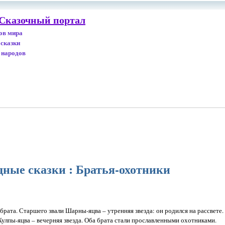
 Сказочный портал
дов мира
 сказки
 народов
дные сказки : Братья-охотники
 брата. Старшего звали Шарны-яцва – утренняя звезда: он родился на рассвете
Хулпы-яцва – вечерняя звезда. Оба брата стали прославленными охотниками.