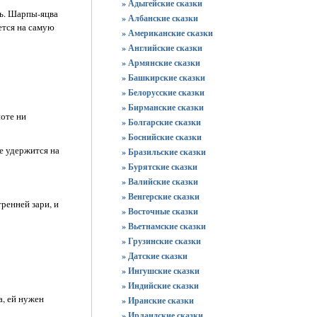
» Адыгейские сказки
нь. Шарпы-яцва
» Албанские сказки
ается на самую
» Американские сказки
» Английские сказки
» Армянские сказки
» Башкирские сказки
» Белорусские сказки
» Бирманские сказки
ноте ни
» Болгарские сказки
» Боснийские сказки
не удержится на
» Бразильские сказки
» Бурятские сказки
» Валийские сказки
» Венгерские сказки
тренней зари, и
» Восточные сказки
» Вьетнамские сказки
» Грузинские сказки
» Датские сказки
» Ингушские сказки
» Индийские сказки
а, ей нужен
» Иранские сказки
» Ирландские сказки