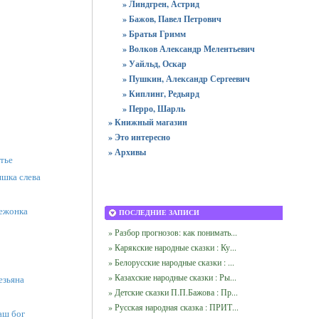
» Линдгрен, Астрид
» Бажов, Павел Петрович
» Братья Гримм
» Волков Александр Мелентьевич
» Уайльд, Оскар
» Пушкин, Александр Сергеевич
» Киплинг, Редьярд
» Перро, Шарль
» Книжный магазин
» Это интересно
» Архивы
стье
ишка слева
вежонка
ПОСЛЕДНИЕ ЗАПИСИ
» Разбор прогнозов: как понимать...
» Карякские народные сказки : Ку...
» Белорусские народные сказки : ...
» Казахские народные сказки : Ры...
езьяна
» Детские сказки П.П.Бажова : Пр...
» Русская народная сказка : ПРИТ...
аш бог