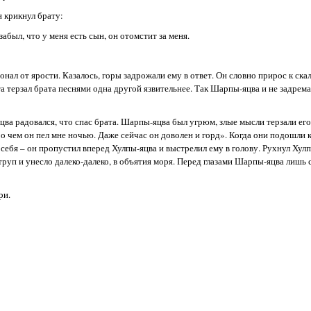
 крикнул брату:
забыл, что у меня есть сын, он отомстит за меня.
нал от ярости. Казалось, горы задрожали ему в ответ. Он словно прирос к скал
а терзал брата песнями одна другой язвительнее. Так Шарпы-яцва и не задремал
цва радовался, что спас брата. Шарпы-яцва был угрюм, злые мысли терзали его
 о чем он пел мне ночью. Даже сейчас он доволен и горд». Когда они подошли к
ебя – он пропустил вперед Хулпы-яцва и выстрелил ему в голову. Рухнул Хул
труп и унесло далеко-далеко, в объятия моря. Перед глазами Шарпы-яцва лишь
ри.