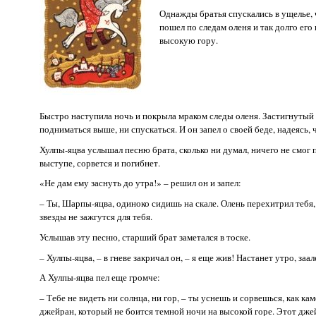
Однажды братья спускались в ущелье, 
пошел по следам оленя и так долго его 
высокую гору.
Быстро наступила ночь и покрыла мраком следы оленя. Застигнутый 
подниматься выше, ни спускаться. И он запел о своей беде, надеясь,
Хулпы-яцва услышал песню брата, сколько ни думал, ничего не смог п
выступе, сорвется и погибнет.
«Не дам ему заснуть до утра!» – решил он и запел:
– Ты, Шарпы-яцва, одиноко сидишь на скале. Олень перехитрил тебя, 
звезды не зажгутся для тебя.
Услышав эту песню, старший брат заметался в тоске.
– Хулпы-яцва, – в гневе закричал он, – я еще жив! Настанет утро, за
А Хулпы-яцва пел еще громче:
– Тебе не видеть ни солнца, ни гор, – ты уснешь и сорвешься, как кам
джейран, который не боится темной ночи на высокой горе. Этот джей