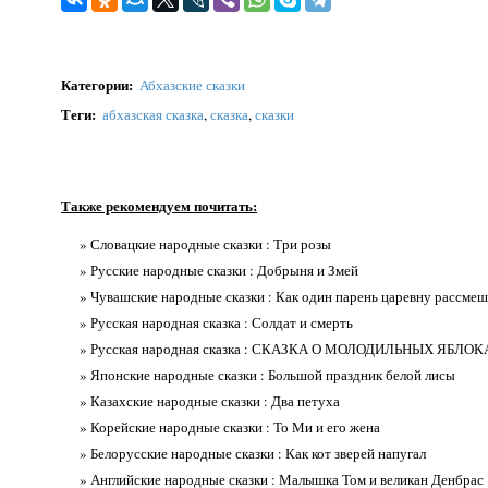
Категории
:
Абхазские сказки
Теги
:
абхазская сказка
,
сказка
,
сказки
Также рекомендуем почитать:
» Словацкие народные сказки : Три розы
» Русские народные сказки : Добрыня и Змей
» Чувашские народные сказки : Как один парень царевну рассме
» Русская народная сказка : Солдат и смерть
» Русская народная сказка : СКАЗКА О МОЛОДИЛЬНЫХ ЯБЛ
» Японские народные сказки : Большой праздник белой лисы
» Казахские народные сказки : Два петуха
» Корейские народные сказки : То Ми и его жена
» Белорусские народные сказки : Как кот зверей напугал
» Английские народные сказки : Малышка Том и великан Денбрас