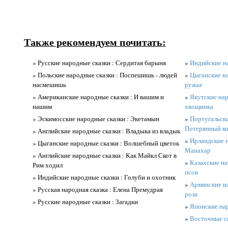
Также рекомендуем почитать:
» Русские народные сказки : Сердитая барыня
»
Индийские н
» Польские народные сказки : Поспешишь - людей
»
Цыганские н
насмешишь
ружье
» Американские народные сказки : И вашим и
»
Якутские нар
нашим
хвощинка
» Эскимосские народные сказки : Экетамын
»
Португальски
Потерянный к
» Английские народные сказки : Владыка из владык
»
Ирландские н
» Цыганские народные сказки : Волшебный цветок
Манахар
» Английские народные сказки : Как Майкл Скот в
»
Казахские на
Рим ходил
псов
» Индийские народные сказки : Голуби и охотник
»
Армянские н
» Русская народная сказка : Елена Премудрая
роза
» Русские народные сказки : Загадки
»
Японские нар
»
Восточные ск