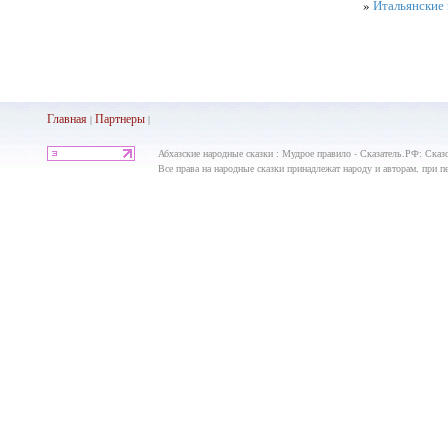
»
Итальянские 
Главная
Партнеры
|
|
Абхазские народные сказки : Мудрое правило - Сказатель.РФ: Сказ
Все права на народные сказки принадлежат народу и авторам, при пе