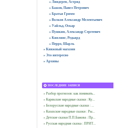
» Линдгрен, Астрид
» Бажов, Павел Петрович
» Братья Гримм
» Волков Александр Мелентьевич
» Уайльд, Оскар
» Пушкин, Александр Сергеевич
» Киплинг, Редьярд
» Перро, Шарль
» Книжный магазин
» Это интересно
» Архивы
ПОСЛЕДНИЕ ЗАПИСИ
» Разбор прогнозов: как понимать...
» Карякские народные сказки : Ку...
» Белорусские народные сказки : ...
» Казахские народные сказки : Ры...
» Детские сказки П.П.Бажова : Пр...
» Русская народная сказка : ПРИТ...