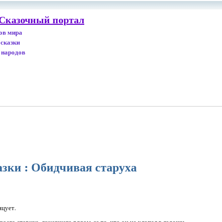
 Сказочный портал
дов мира
 сказки
 народов
азки : Обидчивая старуха
нцует.
воего старика, лежавшего рядом, за то, что он не хлопал в ладоши.