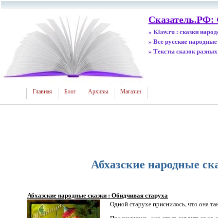
Сказатель.РФ:
» Klaw.ru : сказки наро
» Все русские народные
» Тексты сказок разных
Главная
Блог
Архивы
Магазин
Абхазские народные ск
Абхазские народные сказки : Обидчивая старуха
Одной старухе приснилось, что она та
Проснувшись, она стала сердиться на с