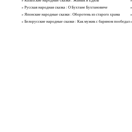
» Казахские народные сказки : Жайык и Едиль
» Русская народная сказка : О Бухтане Бухтановиче
» Японские народные сказки : Оборотень из старого храма
» Белорусские народные сказки : Как мужик с барином пообедал