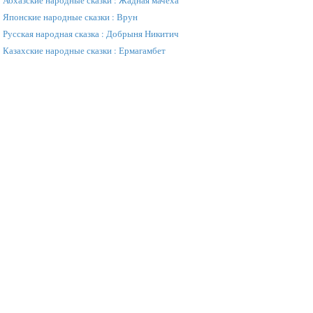
»
Абхазские народные сказки : Жадная мачеха
»
Японские народные сказки : Врун
»
Русская народная сказка : Добрыня Никитич
»
Казахские народные сказки : Ермагамбет