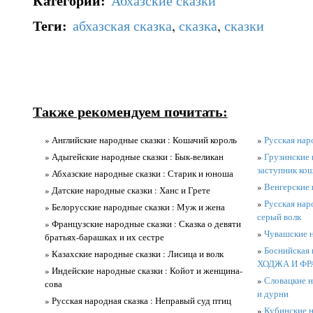
Категории
:
Абхазские сказки
Теги
:
абхазская сказка
,
сказка
,
сказки
Также рекомендуем почитать:
» Английские народные сказки : Кошачий король
»
Русская нар
» Адыгейские народные сказки : Бык-великан
»
Грузинские 
заступник ко
» Абхазские народные сказки : Старик и юноша
»
Венгерские 
» Датские народные сказки : Ханс и Грете
»
Русская нар
» Белорусские народные сказки : Муж и жена
серый волк
» Французские народные сказки : Сказка о девяти
»
Чувашские н
братьях-барашках и их сестре
»
Боснийская
» Казахские народные сказки : Лисица и волк
ХОДЖА И ФР
» Индейские народные сказки : Койот и женщина-
»
Словацкие н
сова
и дурни
» Русская народная сказка : Неправый суд птиц
»
Кубинские н