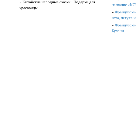
» Китайские народные сказки : Подарки для
название «К
красавицы
»
Французские
кота, петуха и
»
Французские
Булони