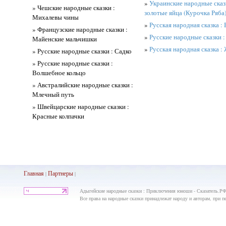
»
Украинские народные сказк
» Чешские народные сказки :
золотые яйца (Курочка Ряба
Михалевы чины
»
Русская народная сказка
» Французские народные сказки :
»
Русские народные сказки :
Майенские мальчишки
»
Русская народная сказка : 
» Русские народные сказки : Садко
» Русские народные сказки :
Волшебное кольцо
» Австралийские народные сказки :
Млечный путь
» Швейцарские народные сказки :
Красные колпачки
Главная
Партнеры
|
|
Адыгейские народные сказки : Приключения юноши - Сказатель.РФ
Все права на народные сказки принадлежат народу и авторам, при пе