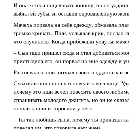
И она хотела поцеловать юношу, но он ударил 
выбил ей зубы, и, оставив окровавленную жен
Мачеха порвала на себе одежду, обмазала плат
громко кричать. Пши, услышав крик, послал лю
что случилось. Когда прибежали унауты, мачех
– Сын пши пришел сюда и стал добиваться мое
пристыдила его, он порвал на мне одежду и у
Разгневался пши, позвал своих подданных и в
Схватили они юношу и повели к виселице. Уд
почему это пши велел повесить своего любимо
спрашивать молодого джигита, но он не сказал
пошли к пши и спросили у него.
– Ты так любишь сына, почему ты приказал к
поведал им, что говорила ему жена.