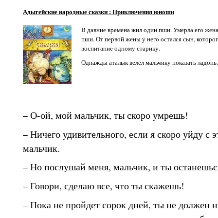
Адыгейские народные сказки : Приключения юноши
В давние времена жил один пши. Умерла его жена
пши. От первой жены у него остался сын, которог
воспитание одному старику.
Однажды аталык велел мальчику показать ладонь. 
– О-ой, мой мальчик, ты скоро умрешь!
– Ничего удивительного, если я скоро уйду с э
мальчик.
– Но послушай меня, мальчик, и ты останешьс
– Говори, сделаю все, что ты скажешь!
– Пока не пройдет сорок дней, ты не должен н