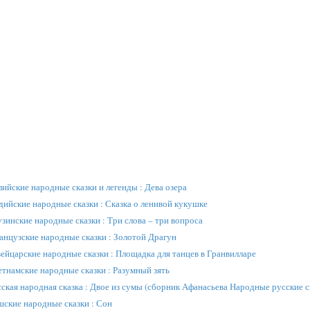
ийские народные сказки и легенды : Дева озера
дийские народные сказки : Сказка о ленивой кукушке
зинские народные сказки : Три слова – три вопроса
анцузские народные сказки : Золотой Драгун
ейцарские народные сказки : Площадка для танцев в Гранвилларе
етнамские народные сказки : Разумный зять
сская народная сказка : Двое из сумы (сборник Афанасьева Народные русские с
шские народные сказки : Сон