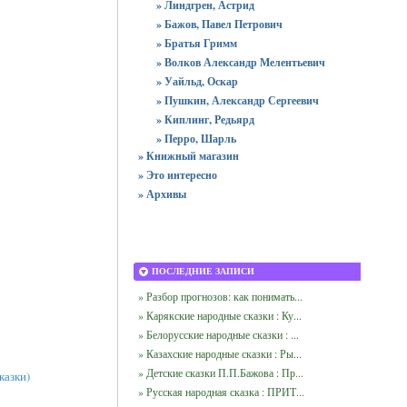
» Линдгрен, Астрид
» Бажов, Павел Петрович
» Братья Гримм
» Волков Александр Мелентьевич
» Уайльд, Оскар
» Пушкин, Александр Сергеевич
» Киплинг, Редьярд
» Перро, Шарль
» Книжный магазин
» Это интересно
» Архивы
ПОСЛЕДНИЕ ЗАПИСИ
» Разбор прогнозов: как понимать...
» Карякские народные сказки : Ку...
» Белорусские народные сказки : ...
» Казахские народные сказки : Ры...
» Детские сказки П.П.Бажова : Пр...
казки)
» Русская народная сказка : ПРИТ...