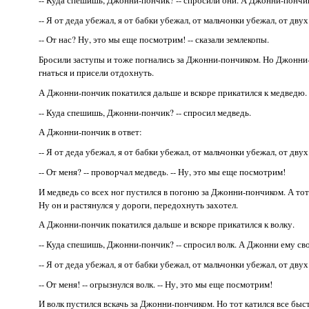
-- Я от деда убежал, я от бабки убежал, от мальчонки убежал, от дву
-- От нас? Ну, это мы еще посмотрим! -- сказали землекопы.
Бросили заступы и тоже погнались за Джонни-пончиком. Но Джонни-
гнаться и присели отдохнуть.
А Джонни-пончик покатился дальше и вскоре прикатился к медведю.
-- Куда спешишь, Джонни-пончик? -- спросил медведь.
А Джонни-пончик в ответ:
-- Я от деда убежал, я от бабки убежал, от мальчонки убежал, от двух
-- От меня? -- проворчал медведь. -- Ну, это мы еще посмотрим!
И медведь со всех ног пустился в погоню за Джонни-пончиком. А тот б
Ну он и растянулся у дороги, передохнуть захотел.
А Джонни-пончик покатился дальше и вскоре прикатился к волку.
-- Куда спешишь, Джонни-пончик? -- спросил волк. А Джонни ему сво
-- Я от деда убежал, я от бабки убежал, от мальчонки убежал, от дву
-- От меня! -- огрызнулся волк. -- Ну, это мы еще посмотрим!
И волк пустился вскачь за Джонни-пончиком. Но тот катился все быст