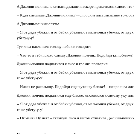
А Джонни-пончик покатился дальше и вскоре прикатился к лисе, что 
-- Куда спешишь, Джонни-пончик? -- спросила лиса ласковым голосом
А Джонни-пончик опять:
-- Я от деда убежал, я от бабки убежал, от мальчонки убежал, от дву
убегу-у-у!
Тут лиса наклонила голову набок и говорит:
-- Что-то я тебя плохо слышу, Джонни-пончик. Подойди-ка поближе!
Джонни-пончик подкатился к лисе и громко повторил:
-- Я от деда убежал, я от бабки убежал, от мальчонки убежал, от дву
тоже убегу-у-у!
-- Никак не расслышу. Подойди еще чуточку ближе! -- попросила ли
Джонни-пончик подкатился еще ближе, наклонился к самому уху лис
-- Я от деда убежал, я от бабки убежал, от мальчонки убежал, от дву
тоже убегу-у-у!
-- От меня? Ну нет! -- тявкнула лиса и мигом схватила Джонни-понч
Поделитесь этой записью или добавьте в закладки