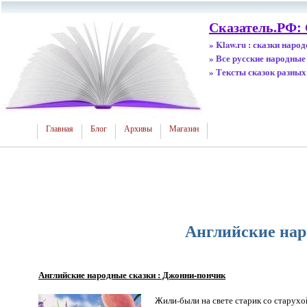
Сказатель.РФ:
» Klaw.ru : сказки наро
» Все русские народные
» Тексты сказок разных
Главная
Блог
Архивы
Магазин
Английские нар
Английские народные сказки : Джонни-пончик
Жили-были на свете старик со старухой