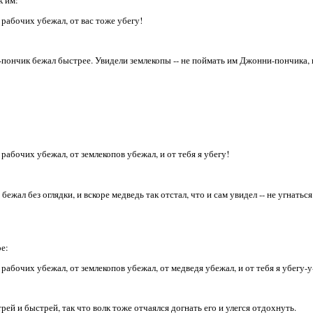
х рабочих убежал, от вас тоже убегу!
пончик бежал быстрее. Увидели землекопы -- не поймать им Джонни-пончика, 
 рабочих убежал, от землекопов убежал, и от тебя я убегу!
ежал без оглядки, и вскоре медведь так отстал, что и сам увидел -- не угнаться
е:
х рабочих убежал, от землекопов убежал, от медведя убежал, и от тебя я убегу-у
рей и быстрей, так что волк тоже отчаялся догнать его и улегся отдохнуть.