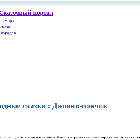
 Сказочный портал
дов мира
 сказки
 народов
одные сказки : Джонни-пончик
, и был у них маленький сынок. Как-то утром замесила старуха тесто, скатала