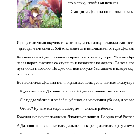
его в печку, чтобы он испекся.
-- Смотри за Джонни-пончиком, пока мы
И родители ушли окучивать картошку, а сынишку оставили смотреть з
- дверца печки сама собой открывается и выскакивает оттуда Джонн
Как покатится Джонни-пончик прямо к открытой двери! Мальчик брос
через порог, скатился со ступенек и покатился по дороге. Со всех н
пустились в погоню. Но Джонни-пончик уже был далеко и вскоре скры
перевести.
Вот покатился Джонни-пончик дальше и вскоре прикатился к двум р
-- Куда спешишь, Джонни-пончик? А Джонни-пончик им в ответ:
-- Я от деда убежал, я от бабки убежал, от мальчонки убежал, и от вас
-- От нас? Ну, это мы еще посмотрим! -- сказали рабочие.
Бросили кирки и погнались за Джонни-пончиком. Но куда там! Разве
А Джонни-пончик покатился дальше и вскоре прикатился к двум земл
-- Куда спешишь, Джонни-пончик? -- спросили они. А Джонни-пончи