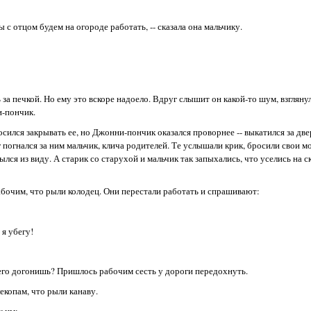
 с отцом будем на огороде работать, -- сказала она мальчику.
а печкой. Но ему это вскоре надоело. Вдруг слышит он какой-то шум, взглянул 
и-пончик.
ился закрывать ее, но Джонни-пончик оказался проворнее -- выкатился за две
ог погнался за ним мальчик, клича родителей. Те услышали крик, бросили свои м
лся из виду. А старик со старухой и мальчик так запыхались, что уселись на 
абочим, что рыли колодец. Они перестали работать и спрашивают:
 я убегу!
 его догонишь? Пришлось рабочим сесть у дороги передохнуть.
екопам, что рыли канаву.
к им: