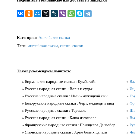
Категории
:
Английские сказки
Теги
:
английская сказка
,
сказка
,
сказки
Также рекомендуем почитать:
» Бирманские народные сказки : Кумбалайн
»
Вал
» Русская народная сказка : Воры и судья
»
Ин
» Русские народные сказки : Иван - мужицкий сын
»
Гру
» Белорусские народные сказки : Черт, медведь и заяц
»
Фр
» Русские народные сказки : Теремок
»
Шв
» Русская народная сказка : Каша из топора
»
Вь
» Французские народные сказки : Принцесса Дангобер
»
Ру
» Японские народные сказки : Храм белых цапель
»
Че