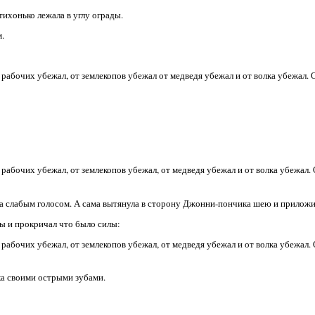
тихонько лежала в углу ограды.
.
х рабочих убежал, от землекопов убежал от медведя убежал и от волка убежал. О
х рабочих убежал, от землекопов убежал, от медведя убежал и от волка убежал. О
са слабым голосом. А сама вытянула в сторону Джонни-пончика шею и приложил
ы и прокричал что было силы:
х рабочих убежал, от землекопов убежал, от медведя убежал и от волка убежал. О
ика своими острыми зубами.