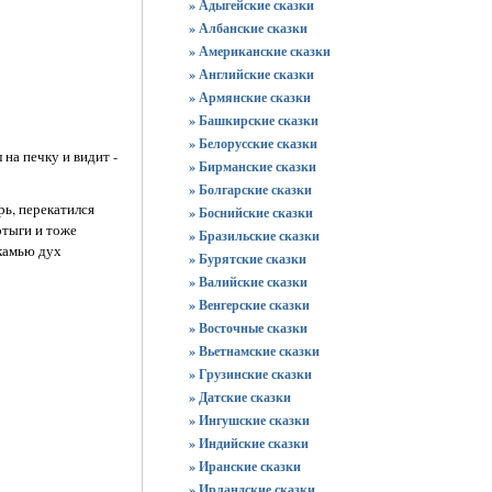
» Адыгейские сказки
» Албанские сказки
» Американские сказки
» Английские сказки
» Армянские сказки
» Башкирские сказки
» Белорусские сказки
на печку и видит -
» Бирманские сказки
» Болгарские сказки
рь, перекатился
» Боснийские сказки
отыги и тоже
» Бразильские сказки
скамью дух
» Бурятские сказки
» Валийские сказки
» Венгерские сказки
» Восточные сказки
» Вьетнамские сказки
» Грузинские сказки
» Датские сказки
» Ингушские сказки
» Индийские сказки
» Иранские сказки
» Ирландские сказки