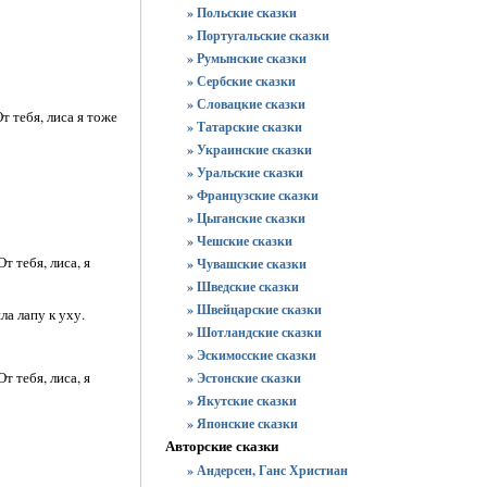
» Польские сказки
» Португальские сказки
» Румынские сказки
» Сербские сказки
» Словацкие сказки
т тебя, лиса я тоже
» Татарские сказки
» Украинские сказки
» Уральские сказки
» Французские сказки
» Цыганские сказки
» Чешские сказки
т тебя, лиса, я
» Чувашские сказки
» Шведские сказки
» Швейцарские сказки
а лапу к уху.
» Шотландские сказки
» Эскимосские сказки
т тебя, лиса, я
» Эстонские сказки
» Якутские сказки
» Японские сказки
Авторские сказки
» Андерсен, Ганс Христиан