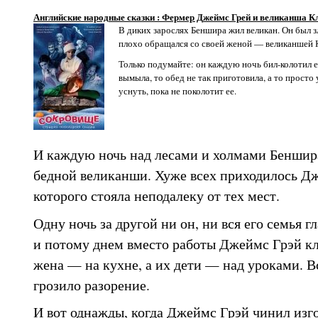
Английские народные сказки : Фермер Джеймс Грей и великанша 
В диких зарослях Беншира жил великан. Он был з
плохо обращался со своей женой — великаншей 
Только подумайте: он каждую ночь бил-колотил е
вымыла, то обед не так приготовила, а то просто у
уснуть, пока не поколотит ее.
И каждую ночь над лесами и холмами Беншир
бедной великанши. Хуже всех приходилось Д
которого стояла неподалеку от тех мест.
Одну ночь за другой ни он, ни вся его семья г
и потому днем вместо работы Джеймс Грэй кле
жена — на кухне, а их дети — над уроками. Вс
грозило разорение.
И вот однажды, когда Джеймс Грэй чинил изго