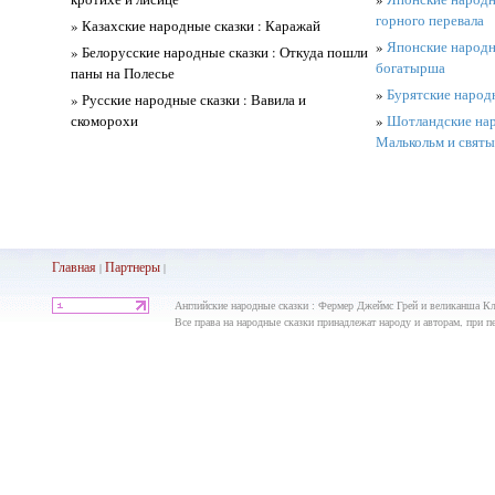
горного перевала
» Казахские народные сказки : Каражай
»
Японские народн
» Белорусские народные сказки : Откуда пошли
богатырша
паны на Полесье
»
Бурятские народн
» Русские народные сказки : Вавила и
скоморохи
»
Шотландские нар
Малькольм и святы
Главная
Партнеры
|
|
Английские народные сказки : Фермер Джеймс Грей и великанша Кл
Все права на народные сказки принадлежат народу и авторам, при пе