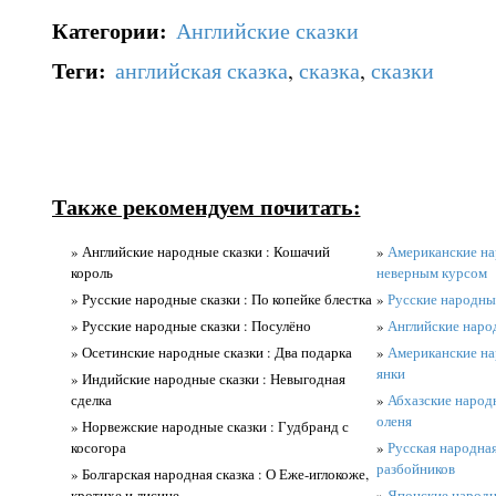
Категории
:
Английские сказки
Теги
:
английская сказка
,
сказка
,
сказки
Также рекомендуем почитать:
» Английские народные сказки : Кошачий
»
Американские на
король
неверным курсом
» Русские народные сказки : По копейке блестка
»
Русские народные
» Русские народные сказки : Посулёно
»
Английские наро
» Осетинские народные сказки : Два подарка
»
Американские на
янки
» Индийские народные сказки : Невыгодная
сделка
»
Абхазские народ
оленя
» Норвежские народные сказки : Гудбранд с
косогора
»
Русская народная
разбойников
» Болгарская народная сказка : О Еже-иглокоже,
кротихе и лисице
»
Японские народн