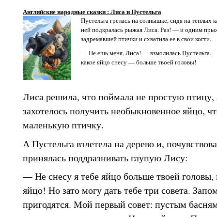
Английские народные сказки : Лиса и Пустельга
Пустельга грелась на солнышке, сидя на теплых ка
ней подкралась рыжая Лиса. Раз! — и одним пры
задремавшей птички и схватила ее в свои когти.
— Не ешь меня, Лиса! — взмолилась Пустельга. —
какое яйцо снесу — больше твоей головы!
Лиса решила, что поймала не простую птицу, 
захотелось получить необыкновенное яйцо, чт
маленькую птичку.
А Пустельга взлетела на дерево и, почувствова
принялась поддразнивать глупую Лису:
— Не снесу я тебе яйцо больше твоей головы, 
яйцо! Но зато могу дать тебе три совета. Запо
пригодятся. Мой первый совет: пустым басням