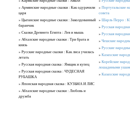
» Карякские народные сказки : Амалл
»
Русские народны
» Армянские народные сказки : Как одурачили
»
Португальские н
царя
совета
» Цыганские народные сказки : Заколдованный
»
Шарль Перро :
баранчик
»
Русская народн
» Сказки Древнего Египта : Лев и мышь
»
Русская народная
» Абхазские народные сказки : Три брата и
»
Чешские народные
князь
»
Русские народные
» Русские народные сказки : Как лиса училась
»
Казахские народ
летать
»
Корейские народн
» Русская народная сказка : Ямщик и купец
лошадиными ушам
» Русская народная сказка : ЧУДЕСНАЯ
»
Казахские народ
РУБАШКА
» Японская народная сказка : КУЗЬМА И ЛИС
» Абхазские народные сказки : Любовь и
дружба