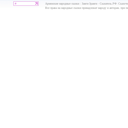
Армянские народные сказки : Занги-Зранги - Сказатель.РФ: Сказоч
Все права на народные сказки принадлежат народу и авторам, при пе