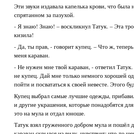
Эти звуки издавала капелька крови, что была 
спрятанном за пазухой.
- Я знаю! Знаю! – воскликнул Татук. – Эта тро
кизила!
- Да, ты прав, - говорит купец. – Что ж, тепер
меня караван.
- Не нужен мне твой караван, - ответил Татук.
не купец. Дай мне только немного хорошей од
пойти и посвататься к своей невесте. Этого бу
Купец выбрал самые лучшие одежды, прибави
и другие украшения, которые понадобятся для 
это на мула и отдал юноше.
Татук взял груженного добром мула и пошёл д
караван скрылся из виду, чувствует: что-то ше