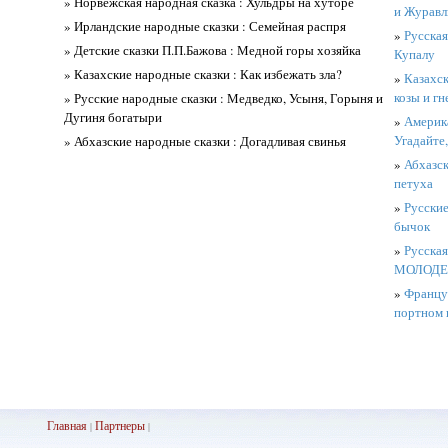
» Норвежская народная сказка : Хульдры на хуторе
и Журавл
» Ирландские народные сказки : Семейная распря
»
Русская
» Детские сказки П.П.Бажова : Медной горы хозяйка
Купалу
» Казахские народные сказки : Как избежать зла?
»
Казахск
козы и гн
» Русские народные сказки : Медведко, Усыня, Горыня и
Дугиня богатыри
»
Америка
Угадайте,
» Абхазские народные сказки : Догадливая свинья
»
Абхазск
петуха
»
Русские
бычок
»
Русская
МОЛОДЕ
»
Француз
портном 
Главная
Партнеры
|
|