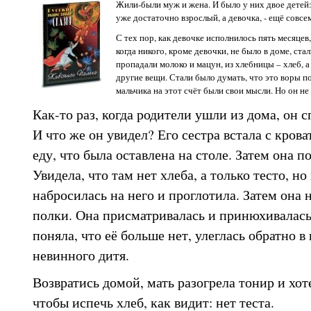
Жили-были муж и жена. И было у них двое детей:
уже достаточно взрослый, а девочка, - ещё совсе
С тех пор, как девочке исполнилось пять месяцев
когда никого, кроме девочки, не было в доме, ст
пропадали молоко и мацун, из хлебницы – хлеб, а
другие вещи. Стали было думать, что это воры по
мальчика на этот счёт были свои мысли. Но он не
Как-то раз, когда родители ушли из дома, он с
И что же он увидел? Его сестра встала с кров
еду, что была оставлена на столе. Затем она п
Увидела, что там нет хлеба, а только тесто, но
набросилась на него и проглотила. Затем она 
полки. Она присматривалась и принюхивалась 
поняла, что её больше нет, улеглась обратно в
невинного дитя.
Возвратись домой, мать разогрела тонир и хоте
чтобы испечь хлеб, как видит: нет теста.