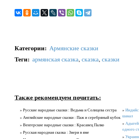
Категории
:
Армянские сказки
Теги
:
армянская сказка
,
сказка
,
сказки
Также рекомендуем почитать:
» Русские народные сказки : Ведьма и Солнцева сестра
»
Индийск
шакал
» Английские народные сказки : Паж и серебряный кубок
»
Адыгейс
» Венгерские народные сказки : Красавец Палко
одного с
» Русская народная сказка : Звери в яме
»
Украинс