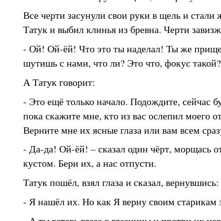
Все черти засунули свои руки в щель и стали 
Татук и выбил клинья из бревна. Черти завизж
- Ой! Ой-ёй! Что это ты наделал! Ты же при
шутишь с нами, что ли? Это что, фокус такой?
А Татук говорит:
- Это ещё только начало. Подождите, сейчас б
пока скажите мне, кто из вас ослепил моего о
Верните мне их ясные глаза или вам всем сраз
- Да-да! Ой-ёй! – сказал один чёрт, морщась о
кустом. Бери их, а нас отпусти.
Татук пошёл, взял глаза и сказал, вернувшись:
- Я нашёл их. Но как Я верну своим старикам 
- А ты вставь глаза в глазницы и протри их н