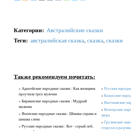
Категории
:
Австралийские сказки
Теги
:
австралийская сказка
,
сказка
,
сказки
Также рекомендуем почитать:
» Адыгейские народные сказки : Как женщина
»
Русская народна
проучила трех мужчин
»
Казахские народ
» Бирманские народные сказки : Мудрый
»
Вьетнамские на
мальчик
»
Венгерские нар
» Японские народные сказки : Шишка справа и
зверь
шишка слева
»
Грузинские нар
» Русские народные сказки : Кот - серый лоб,
старухи и разумн