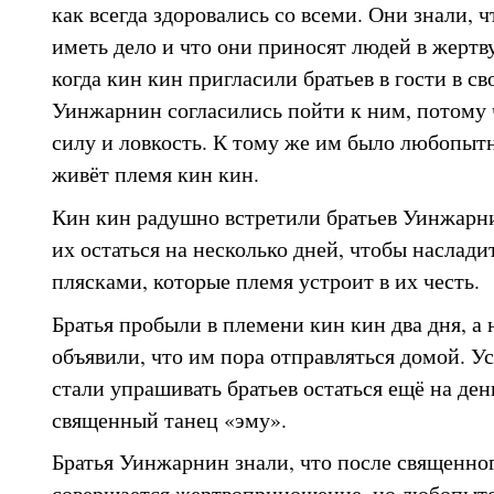
как всегда здоровались со всеми. Они знали, ч
иметь дело и что они приносят людей в жертву
когда кин кин пригласили братьев в гости в с
Уинжарнин согласились пойти к ним, потому 
силу и ловкость. К тому же им было любопытн
живёт племя кин кин.
Кин кин радушно встретили братьев Уинжарни
их остаться на несколько дней, чтобы наслад
плясками, которые племя устроит в их честь.
Братья пробыли в племени кин кин два дня, а 
объявили, что им пора отправляться домой. У
стали упрашивать братьев остаться ещё на ден
священный танец «эму».
Братья Уинжарнин знали, что после священног
совершается жертвоприношение, но любопытс