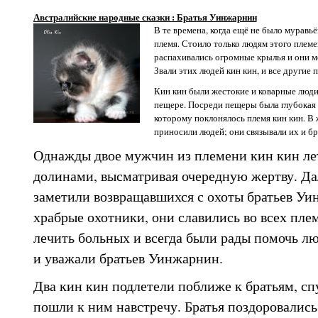
Австралийские народные сказки : Братья Уинжарнин
В те времена, когда ещё не было муравьё
племя. Стоило только людям этого племен
распахивались огромные крылья и они мо
Звали этих людей кин кин, и все другие 
Кин кин были жестокие и коварные люди
пещере. Посреди пещеры была глубокая о
которому поклонялось племя кин кин. В 
приносили людей; они связывали их и бр
Однажды двое мужчин из племени кин кин ле
долинами, высматривая очередную жертву. Да
заметили возвращавшихся с охоты братьев Уи
храбрые охотники, они славились во всех пл
лечить больных и всегда были рады помочь лю
и уважали братьев Уинжарнин.
Два кин кин подлетели поближе к братьям, сп
пошли к ним навстречу. Братья поздоровались