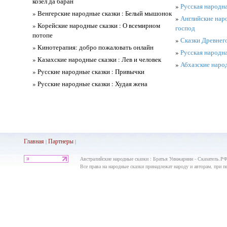
козел да баран
»
Русская народна
» Венгерские народные сказки : Белый мышонок
»
Английские наро
» Корейские народные сказки : О всемирном
господ
потопе
»
Сказки Древнего
» Кинотерапия: добро пожаловать онлайн
»
Русская народна
» Казахские народные сказки : Лев и человек
»
Абхазские народ
» Русские народные сказки : Привычки
» Русские народные сказки : Худая жена
Главная
Партнеры
|
|
Австралийские народные сказки : Братья Уинжарнин - Сказатель.РФ
Все права на народные сказки принадлежат народу и авторам, при пе