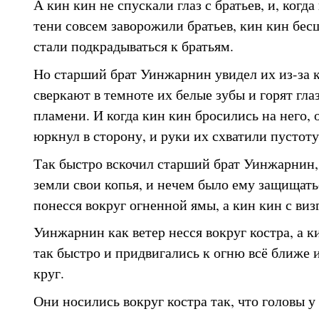
А кин кин не спускали глаз с братьев, и, когда
тени совсем заворожили братьев, кин кин бе
стали подкрадываться к братьям.
Но старший брат Уинжарнин увидел их из-за к
сверкают в темноте их белые зубы и горят глаз
пламени. И когда кин кин бросились на него, о
юркнул в сторону, и руки их схватили пустоту
Так быстро вскочил старший брат Уинжарнин, 
земли свои копья, и нечем было ему защищатьс
понесся вокруг огненной ямы, а кин кин с виз
Уинжарнин как ветер несся вокруг костра, а к
так быстро и придвигались к огню всё ближе 
круг.
Они носились вокруг костра так, что головы у