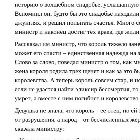
историю о волшебном снадобье, услышанную и
Вспомнил он, будто бы это снадобье находил
джунглях, и решил попытать счастья. Много с
министр и наконец достиг тех краев, где жили
Рассказал им министр, что король тяжело зан
может его спасти – единственная надежда на 
Слово за слово, поведал министр о том, как м
жена короля родила трех щенят и как за это б
королевства. А теперь король совсем стар, и н
если не удастся найти эликсир бессмертия, т
умрет, а вместе с ним погибнет и королевство.
Девушка не знала, что король – ее отец, но ей
от разрушения, а народ – от бесчисленных жер
сказала министру: