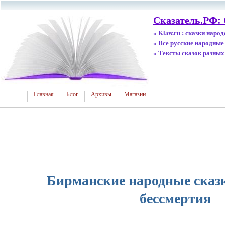
Сказатель.РФ:
» Klaw.ru : сказки наро
» Все русские народные
» Тексты сказок разных
Главная
Блог
Архивы
Магазин
Бирманские народные сказк
бессмертия