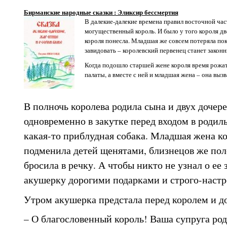
Бирманские народные сказки : Эликсир бессмертия
В далекие-далекие времена правил восточной ча
могущественный король. И было у того короля дв
короля понесла. Младшая же совсем потеряла пок
завидовать – королевский первенец станет закон
Когда подошло старшей жене короля время рожат
палаты, а вместе с ней и младшая жена – она выз
В полночь королева родила сына и двух дочере
одновременно в закутке перед входом в роди
какая-то приблудная собака. Младшая жена ко
подменила детей щенятами, близнецов же пол
бросила в речку. А чтобы никто не узнал о ее 
акушерку дорогими подарками и строго-настр
Утром акушерка предстала перед королем и д
– О благословенный король! Ваша супруга роди