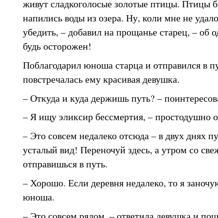
живут сладкоголосые золотые птицы. Птицы б
напились воды из озера. Ну, коли мне не удало
убедить, – добавил на прощанье старец, – об 
будь осторожен!
Поблагодарил юноша старца и отправился в пу
повстречалась ему красивая девушка.
– Откуда и куда держишь путь? – поинтересов
– Я ищу эликсир бессмертия, – простодушно 
– Это совсем недалеко отсюда – в двух днях пу
усталый вид! Переночуй здесь, а утром со св
отправишься в путь.
– Хорошо. Если деревня недалеко, то я заночую
юноша.
– Это совсем рядом, – ответила девушка и пош