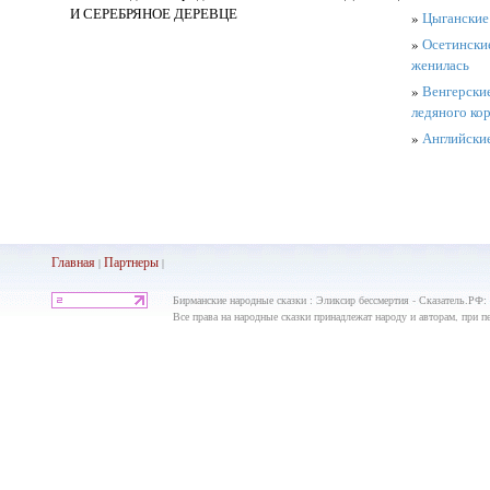
И СЕРЕБРЯНОЕ ДЕРЕВЦЕ
»
Цыганские 
»
Осетинские
женилась
»
Венгерские
ледяного ко
»
Английские
Главная
Партнеры
|
|
Бирманские народные сказки : Эликсир бессмертия - Сказатель.РФ:
Все права на народные сказки принадлежат народу и авторам, при пе