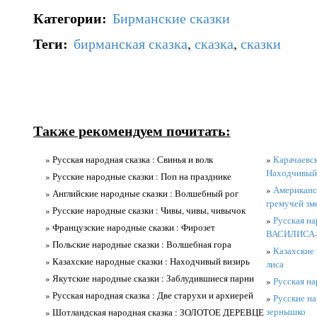
Категории
:
Бирманские сказки
Теги
:
бирманская сказка
,
сказка
,
сказки
Также рекомендуем почитать:
» Русская народная сказка : Свинья и волк
»
Карачаевск
Находчивый
» Русские народные сказки : Поп на празднике
»
Американск
» Английские народные сказки : Волшебный рог
гремучей зм
» Русские народные сказки : Чивы, чивы, чивычок
»
Русская н
» Французские народные сказки : Фирозет
ВАСИЛИСА
» Польские народные сказки : Волшебная гора
»
Казахские 
» Казахские народные сказки : Находчивый визирь
лиса
» Якутские народные сказки : Заблудившиеся парни
»
Русская на
» Русская народная сказка : Две старухи и архиерей
»
Русские на
зернышко
» Шотландская народная сказка : ЗОЛОТОЕ ДЕРЕВЦЕ