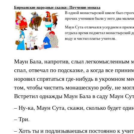
Бирманские народные сказки : Поучение монаха
В одной монастырской школе был строги
прочих учеников были у него два мальчи
Маун Сута отличался усердием и прилеж
отдыха время подметал монастырский дв
воду и чистил платье учителя.
Маун Бала, напротив, слыл легкомысленным м
спал, отвечал по подсказке, а когда все прини
норовил спрятаться где-нибудь в укромном мес
том, чтобы чистить монашескую робу, не могл
Встретил однажды Маун Бала в саду Маун Сут
– Ну-ка, Маун Сута, скажи, сколько будет оди
– Три.
– Хоть ты и подлизываешься постоянно к учите