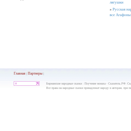
лягушки
»
Русская на
все Агафоны
Главная
Партнеры
|
|
Бирманские народные сказки : Поучение монаха - Сказатель.РФ: Ск
Все права на народные сказки принадлежат народу и авторам, при пе