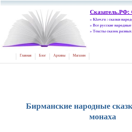
Сказатель.РФ:
» Klaw.ru : сказки наро
» Все русские народные
» Тексты сказок разных
Главная
Блог
Архивы
Магазин
Бирманские народные сказк
монаха