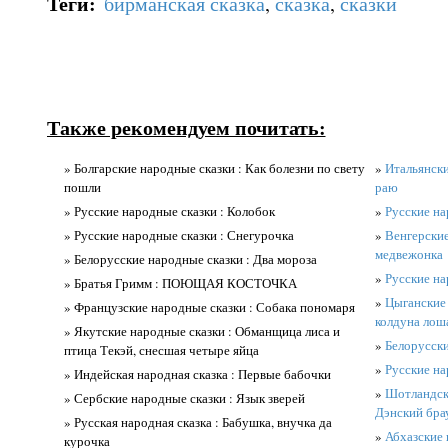
Теги
:
бирманская сказка
,
сказка
,
сказки
Также рекомендуем почитать:
» Болгарские народные сказки : Как болезни по свету
»
Итальянски
пошли
раю
» Русские народные сказки : Колобок
»
Русские на
» Русские народные сказки : Снегурочка
»
Венгерские
медвежонка
» Белорусские народные сказки : Два мороза
»
Русские на
» Братья Гримм : ПОЮЩАЯ КОСТОЧКА
»
Цыганские 
» Французские народные сказки : Собака пономаря
колдуна лош
» Якутские народные сказки : Обманщица лиса и
»
Белорусски
птица Текэй, снесшая четыре яйца
»
Русские на
» Индейская народная сказка : Первые бабочки
»
Шотландски
» Сербские народные сказки : Язык зверей
Дэнский бра
» Русская народная сказка : Бабушка, внучка да
»
Абхазские 
курочка