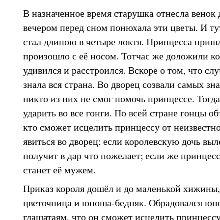
В назначенное время старушка отнесла венок 
вечером перед сном понюхала эти цветы. И ту
стал длиною в четыре локтя. Принцесса пришла
произошло с её носом. Тотчас же доложили к
удивился и расстроился. Вскоре о том, что сл
знала вся страна. Во дворец созвали самых зн
никто из них не смог помочь принцессе. Тогда
ударить во все гонги. По всей стране гонцы о
кто сможет исцелить принцессу от неизвестн
явиться во дворец; если королевскую дочь вы
получит в дар что пожелает; если же принцес
станет её мужем.
Приказ короля дошёл и до маленькой хижины,
цветочница и юноша-бедняк. Обрадовался юно
глашатаям, что он сможет исцелить принцессу