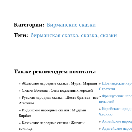
Категории
:
Бирманские сказки
Теги
:
бирманская сказка
,
сказка
,
сказки
Также рекомендуем почитать:
» Абхазские народные сказки : Мурат Маршан
»
Шотландские наро
Стратспи
» Сказки Волкова : Семь подземных королей
»
Французские наро
» Русская народная сказка : Шесть братьев - все
ненастий
Агафоны
»
Корейские народны
» Индийские народные сказки : Мудрый
Чхонню
Бирбал
»
Английские народ
» Казахские народные сказки : Жигит и
волчица
»
Адыгейские народ