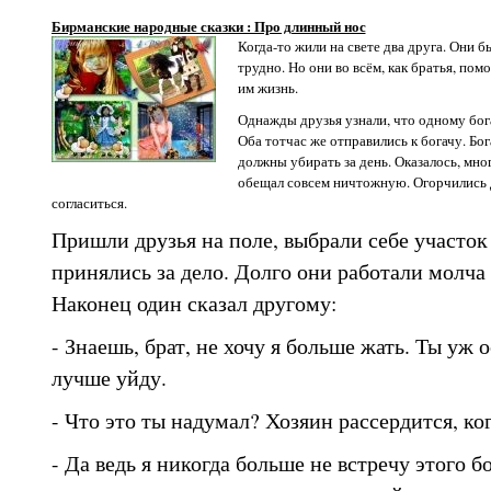
Бирманские народные сказки : Про длинный нос
Когда-то жили на свете два друга. Они 
трудно. Но они во всём, как братья, пом
им жизнь.
Однажды друзья узнали, что одному бог
Оба тотчас же отправились к богачу. Бог
должны убирать за день. Оказалось, мног
обещал совсем ничтожную. Огорчились д
согласиться.
Пришли друзья на поле, выбрали себе участок
принялись за дело. Долго они работали молча 
Наконец один сказал другому:
- Знаешь, брат, не хочу я больше жать. Ты уж о
лучше уйду.
- Что это ты надумал? Хозяин рассердится, ког
- Да ведь я никогда больше не встречу этого бо