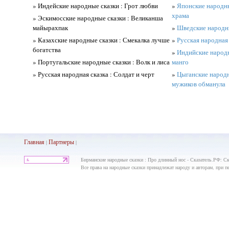
» Индейские народные сказки : Грот любви
»
Японские народны
храма
» Эскимосские народные сказки : Великанша
майырахпак
»
Шведские народны
» Казахские народные сказки : Смекалка лучше
»
Русская народная 
богатства
»
Индийские народн
» Португальские народные сказки : Волк и лиса
манго
» Русская народная сказка : Солдат и черт
»
Цыганские народн
мужиков обманула
Главная
Партнеры
|
|
Бирманские народные сказки : Про длинный нос - Сказатель.РФ: Ск
Все права на народные сказки принадлежат народу и авторам, при пе