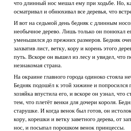
что длинный нос мешал ему при ходьбе. Но, к
осматривал и обнюхивал все деревья, что встре
И вот на седьмой день бедняк с длинным носо
необычное дерево. Лишь только он понюхал е
уменьшился до прежних размеров. Бедняк очен
захватив лист, ветку, кору и корень этого дер
путь. Вскоре он вышел из лесу и увидел, что 
незнакомая страна.
На окраине главного города одиноко стояла н
Бедняк подошёл к этой хижине и попросился 
хозяйка впустила его, и вскоре он узнал, что 
тем, что плетёт венки для дочери короля. Бед
старушке. И когда венок был готов, он истоло
кору, корешки и ветку заветного дерева, от за
нос, и посыпал порошком венок принцессы.